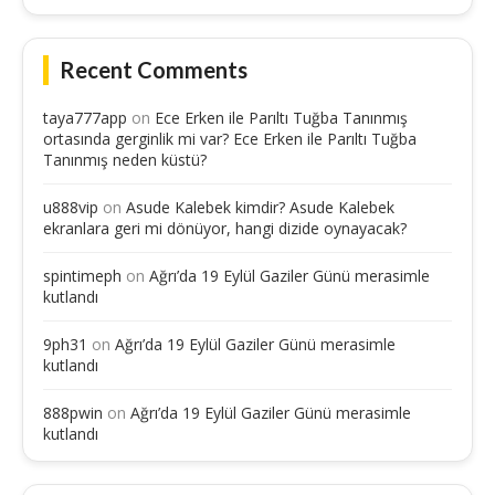
Recent Comments
taya777app
on
Ece Erken ile Parıltı Tuğba Tanınmış
ortasında gerginlik mi var? Ece Erken ile Parıltı Tuğba
Tanınmış neden küstü?
u888vip
on
Asude Kalebek kimdir? Asude Kalebek
ekranlara geri mi dönüyor, hangi dizide oynayacak?
spintimeph
on
Ağrı’da 19 Eylül Gaziler Günü merasimle
kutlandı
9ph31
on
Ağrı’da 19 Eylül Gaziler Günü merasimle
kutlandı
888pwin
on
Ağrı’da 19 Eylül Gaziler Günü merasimle
kutlandı