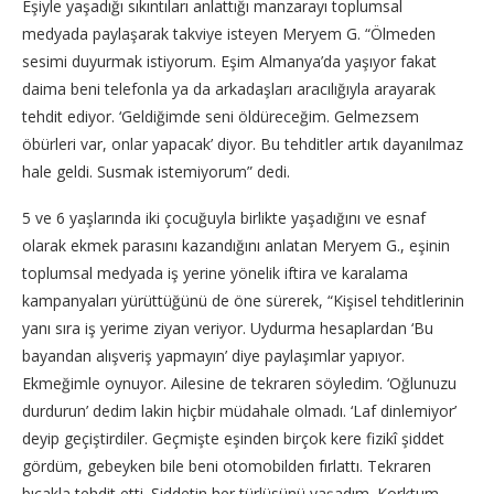
Eşiyle yaşadığı sıkıntıları anlattığı manzarayı toplumsal
medyada paylaşarak takviye isteyen Meryem G. “Ölmeden
sesimi duyurmak istiyorum. Eşim Almanya’da yaşıyor fakat
daima beni telefonla ya da arkadaşları aracılığıyla arayarak
tehdit ediyor. ‘Geldiğimde seni öldüreceğim. Gelmezsem
öbürleri var, onlar yapacak’ diyor. Bu tehditler artık dayanılmaz
hale geldi. Susmak istemiyorum” dedi.
5 ve 6 yaşlarında iki çocuğuyla birlikte yaşadığını ve esnaf
olarak ekmek parasını kazandığını anlatan Meryem G., eşinin
toplumsal medyada iş yerine yönelik iftira ve karalama
kampanyaları yürüttüğünü de öne sürerek, “Kişisel tehditlerinin
yanı sıra iş yerime ziyan veriyor. Uydurma hesaplardan ‘Bu
bayandan alışveriş yapmayın’ diye paylaşımlar yapıyor.
Ekmeğimle oynuyor. Ailesine de tekraren söyledim. ‘Oğlunuzu
durdurun’ dedim lakin hiçbir müdahale olmadı. ‘Laf dinlemiyor’
deyip geçiştirdiler. Geçmişte eşinden birçok kere fizikî şiddet
gördüm, gebeyken bile beni otomobilden fırlattı. Tekraren
bıçakla tehdit etti. Şiddetin her türlüsünü yaşadım. Korktum,