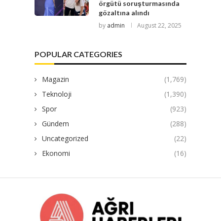
örgütü soruşturmasında
gözaltına alındı
by
admin
August 22, 2025
POPULAR CATEGORIES
Magazin
(1,769)
Teknoloji
(1,390)
Spor
(923)
Gündem
(288)
Uncategorized
(22)
Ekonomi
(16)