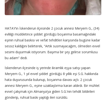
HATAY’ın İskenderun ilçesinde 2 çocuk annesi Meryem G., (34)
evliliği müddetince şiddet gördüğü boşanma basamağındaki
eşinin ruhsal baskısı ve vefat tehditleri karşısında bugüne kadar
sessiz kaldığını belirterek, “Artık susmayacağım, ölmeden evvel
sesimi duyurmak istiyorum. Başıma bir şey gelirse sorumlusu
bu adam” dedi.
İskenderun ilçesinde iş yerinde ikramlık eşya satışı yapan
Meryem G., 1 yıl evvel şiddet gördüğü 8 yıllık eşi S.G. hakkında
hata duyurusunda bulunup, boşanma davası açtı. 2 çocuk
annesi Meryem G., eşine uzaklaştırma kararı aldırdı. Bir mühlet
evvel çalışmak için Almanya’ya giden S.G.’nin tehdit bildirileri
gönderip, ruhsal baskı yaptığı ileri sürüldü.