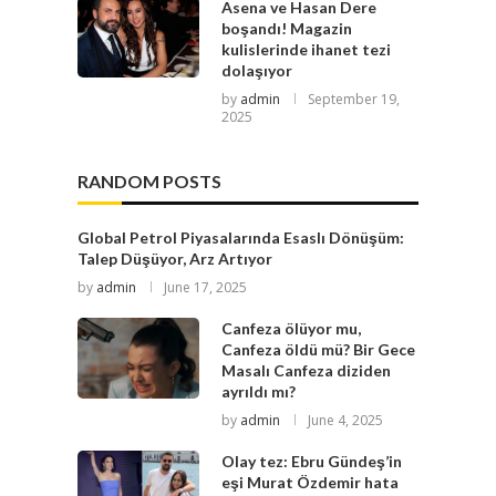
Asena ve Hasan Dere
boşandı! Magazin
kulislerinde ihanet tezi
dolaşıyor
by
admin
September 19,
2025
RANDOM POSTS
Global Petrol Piyasalarında Esaslı Dönüşüm:
Talep Düşüyor, Arz Artıyor
by
admin
June 17, 2025
Canfeza ölüyor mu,
Canfeza öldü mü? Bir Gece
Masalı Canfeza diziden
ayrıldı mı?
by
admin
June 4, 2025
Olay tez: Ebru Gündeş’in
eşi Murat Özdemir hata