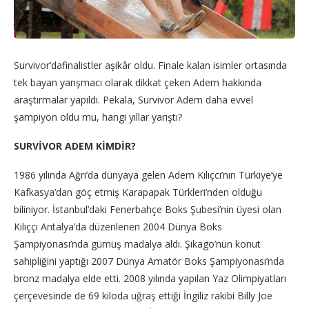
Survivor’dafinalistler aşikâr oldu. Finale kalan isimler ortasında
tek bayan yarışmacı olarak dikkat çeken Adem hakkında
araştırmalar yapıldı. Pekala, Survivor Adem daha evvel
şampiyon oldu mu, hangi yıllar yarıştı?
SURVİVOR ADEM KİMDİR?
1986 yılında Ağrı’da dünyaya gelen Adem Kılıçcı’nın Türkiye’ye
Kafkasya’dan göç etmiş Karapapak Türkleri’nden olduğu
biliniyor. İstanbul’daki Fenerbahçe Boks Şubesi’nin üyesi olan
Kılıççı Antalya’da düzenlenen 2004 Dünya Boks
Şampiyonası’nda gümüş madalya aldı. Şikago’nun konut
sahipliğini yaptığı 2007 Dünya Amatör Boks Şampiyonası’nda
bronz madalya elde etti. 2008 yılında yapılan Yaz Olimpiyatları
çerçevesinde de 69 kiloda uğraş ettiği İngiliz rakibi Billy Joe