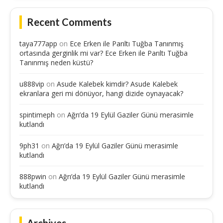
Recent Comments
taya777app
on
Ece Erken ile Parıltı Tuğba Tanınmış
ortasında gerginlik mi var? Ece Erken ile Parıltı Tuğba
Tanınmış neden küstü?
u888vip
on
Asude Kalebek kimdir? Asude Kalebek
ekranlara geri mi dönüyor, hangi dizide oynayacak?
spintimeph
on
Ağrı’da 19 Eylül Gaziler Günü merasimle
kutlandı
9ph31
on
Ağrı’da 19 Eylül Gaziler Günü merasimle
kutlandı
888pwin
on
Ağrı’da 19 Eylül Gaziler Günü merasimle
kutlandı