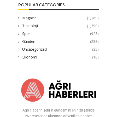
POPULAR CATEGORIES
Magazin
(1,769)
Teknoloji
(1,390)
Spor
(923)
Gündem
(288)
Uncategorized
(23)
Ekonomi
(16)
Ağrı Haberin şehrin gündemini en hızlı şekilde
ziyaretçilerine ulaştıran güvenilir bir haber