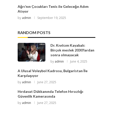
Ağrı’nın Çocukları Tenis ile Geleceğe Adım
Atıyor
by
admin
September 19, 2025
RANDOM POSTS
Dr. Kıvılcım Kayabalı:
Birçok meslek 2030’lardan
sonra olmayacak
by
admin
June 4, 2025
A Ulusal Voleybol Kadrosu, Bulgaristan İle
Karşılaşıyor
by
admin
June 27, 2025
Hırdavat Dükkanında Telefon Hırsızlığı
Güvenlik Kamerasında
by
admin
June 27, 2025