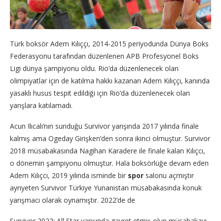
Türk boksör Adem Kılıççı, 2014-2015 periyodunda Dünya Boks
Federasyonu tarafından düzenlenen APB Profesyonel Boks
Ligi dünya şampiyonu oldu. Rio’da düzenlenecek olan
olimpiyatlar için de katılma hakkı kazanan Adem Kılıççı, kanında
yasaklı husus tespit edildiği için Rio’da düzenlenecek olan
yarışlara katılamadı.
Acun Ilıcalı’nın sunduğu Survivor yarışında 2017 yılında finale
kalmış ama Ogeday Girişken’den sonra ikinci olmuştur. Survivor
2018 müsabakasında Nagihan Karadere ile finale kalan Kılıçcı,
o dönemin şampiyonu olmuştur. Hala boksörlüğe devam eden
Adem Kılıçcı, 2019 yılında isminde bir
spor
salonu açmıştır
ayrıyeten Survivor Türkiye Yunanistan müsabakasında konuk
yarışmacı olarak oynamıştır. 2022’de de
Survivor 2022: All Star yarışında gayret etmiş olup müsabakayı