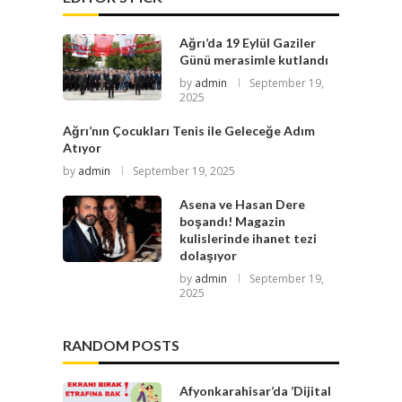
Ağrı’da 19 Eylül Gaziler
Günü merasimle kutlandı
by
admin
September 19,
2025
Ağrı’nın Çocukları Tenis ile Geleceğe Adım
Atıyor
by
admin
September 19, 2025
Asena ve Hasan Dere
boşandı! Magazin
kulislerinde ihanet tezi
dolaşıyor
by
admin
September 19,
2025
RANDOM POSTS
Afyonkarahisar’da ‘Dijital