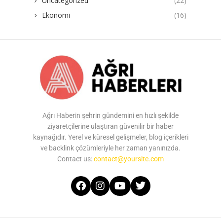
Uncategorized
(22)
Ekonomi
(16)
Ağrı Haberin şehrin gündemini en hızlı şekilde
ziyaretçilerine ulaştıran güvenilir bir haber
kaynağıdır. Yerel ve küresel gelişmeler, blog içerikleri
ve backlink çözümleriyle her zaman yanınızda.
Contact us:
contact@yoursite.com