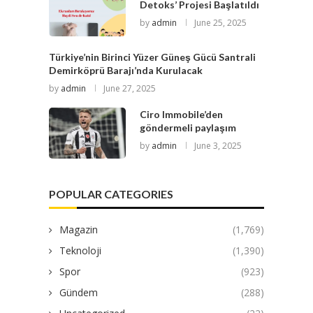
Detoks’ Projesi Başlatıldı
by
admin
June 25, 2025
Türkiye’nin Birinci Yüzer Güneş Gücü Santrali
Demirköprü Barajı’nda Kurulacak
by
admin
June 27, 2025
Ciro Immobile’den
göndermeli paylaşım
by
admin
June 3, 2025
POPULAR CATEGORIES
Magazin
(1,769)
Teknoloji
(1,390)
Spor
(923)
Gündem
(288)