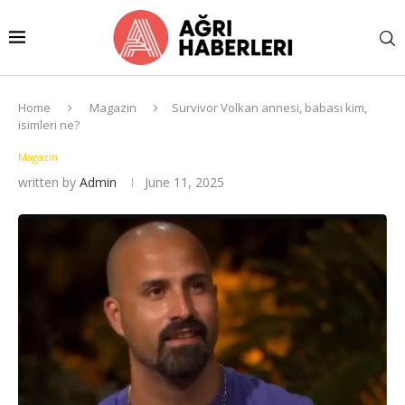
Home
Magazin
Survivor Volkan annesi, babası kim,
isimleri ne?
Magazin
written by
Admin
June 11, 2025