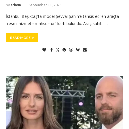
by
admin
September 11, 2025
İstanbul Beşiktaş’ta model Şevval Şahin’e tahsis edilen araçta
“resmi hizmete mahsustur” kartı bulundu. Araç sahibi …
READ MORE