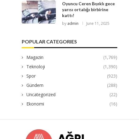
Oyuncu Ceren Bıyıklı gece
yarısı ortalığı birbirine
kattı!
by
admin
June 11, 2025
POPULAR CATEGORIES
Magazin
(1,769)
Teknoloji
(1,390)
Spor
(923)
Gündem
(288)
Uncategorized
(22)
Ekonomi
(16)