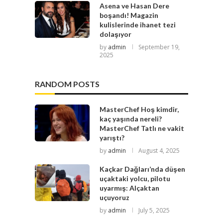
Asena ve Hasan Dere
boşandı! Magazin
kulislerinde ihanet tezi
dolaşıyor
by
admin
September 19,
2025
RANDOM POSTS
MasterChef Hoş kimdir,
kaç yaşında nereli?
MasterChef Tatlı ne vakit
yarıştı?
by
admin
August 4, 2025
Kaçkar Dağları’nda düşen
uçaktaki yolcu, pilotu
uyarmış: Alçaktan
uçuyoruz
by
admin
July 5, 2025