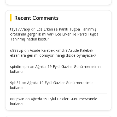
Recent Comments
taya777app
on
Ece Erken ile Parıltı Tuğba Tanınmış
ortasında gerginlik mi var? Ece Erken ile Parıltı Tuğba
Tanınmış neden küstü?
u888vip
on
Asude Kalebek kimdir? Asude Kalebek
ekranlara geri mi dönüyor, hangi dizide oynayacak?
spintimeph
on
Ağrı’da 19 Eylül Gaziler Günü merasimle
kutlandı
9ph31
on
Ağrı’da 19 Eylül Gaziler Günü merasimle
kutlandı
888pwin
on
Ağrı’da 19 Eylül Gaziler Günü merasimle
kutlandı