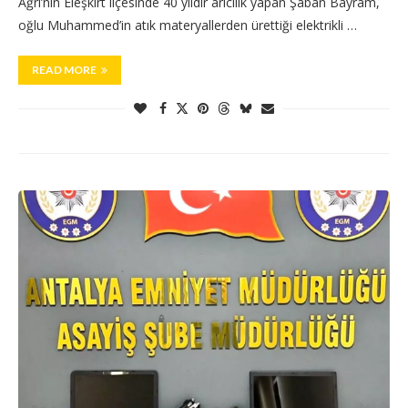
Ağrı’nın Eleşkirt ilçesinde 40 yıldır arıcılık yapan Şaban Bayram,
oğlu Muhammed’in atık materyallerden ürettiği elektrikli …
READ MORE