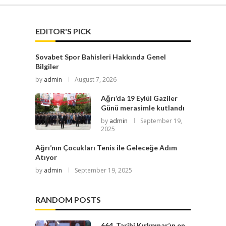
EDITOR'S PICK
Sovabet Spor Bahisleri Hakkında Genel
Bilgiler
by
admin
August 7, 2026
Ağrı’da 19 Eylül Gaziler
Günü merasimle kutlandı
by
admin
September 19,
2025
Ağrı’nın Çocukları Tenis ile Geleceğe Adım
Atıyor
by
admin
September 19, 2025
RANDOM POSTS
664. Tarihi Kırkpınar’ın en