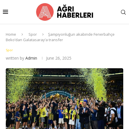
Home
Spor
Şampiyonluğun akabinde Fenerbahçe
Beko’dan Galatasaray’a transfer
Spor
written by
Admin
June 26, 2025