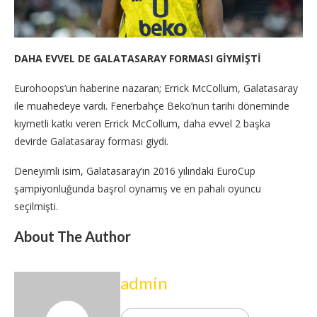
DAHA EVVEL DE GALATASARAY FORMASI GİYMİŞTİ
Eurohoops’un haberine nazaran; Errick McCollum, Galatasaray
ile muahedeye vardı. Fenerbahçe Beko’nun tarihi döneminde
kıymetli katkı veren Errick McCollum, daha evvel 2 başka
devirde Galatasaray forması giydi.
Deneyimli isim, Galatasaray’ın 2016 yılındaki EuroCup
şampiyonluğunda başrol oynamış ve en pahalı oyuncu
seçilmişti.
About The Author
admin