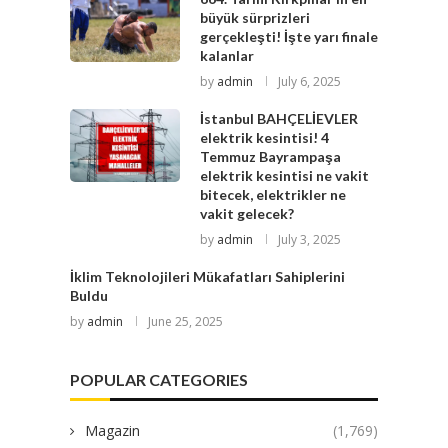
büyük sürprizleri
gerçekleşti! İşte yarı finale
kalanlar
by
admin
July 6, 2025
İstanbul BAHÇELİEVLER
elektrik kesintisi! 4
Temmuz Bayrampaşa
elektrik kesintisi ne vakit
bitecek, elektrikler ne
vakit gelecek?
by
admin
July 3, 2025
İklim Teknolojileri Mükafatları Sahiplerini
Buldu
by
admin
June 25, 2025
POPULAR CATEGORIES
Magazin
(1,769)