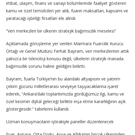
irtibat, ulaşım, finans ve sanayi bölümlerinde faaliyet gösteren
kamu ve özel temsilcileri yer aldı, fuarın maksatları, kapsamı ve
yaratacağı işbirliği fırsatları ele alındı.
“Veri merkezleri bir ülkenin stratejik bağımsızlık meselesi”
Açıklamada görüşlerine yer verilen Marmara Fuarcılık Kurucu
Ortağı ve Genel Müdürü Ferhat Bayram, veri merkezlerinin artık
yalnızca bir teknoloji konusu değil, ülkelerin stratejik manada
bağımsızlık sorunu haline geldiğini belirtti.
Bayram, fuarla Türkiye’nin bu alandaki altyapısını ve yatırım
çekim gücünü milletlerarası seviyeye taşıyacaklarına işaret
ederek, “Ankara’daki toplantımızda gördüğümüz ilgi, kamu ve
özel kesimin dijital geleceği birlikte inşa etme kararlılığının açık
göstergesidir.” tabirlerini kullandı.
Uzman konuşmacıların iştirakiyle paneller düzenlenecek
Fuar, Avrupa, Orta Doğu, Asya ve Afrika’nın birçok ülkesinden