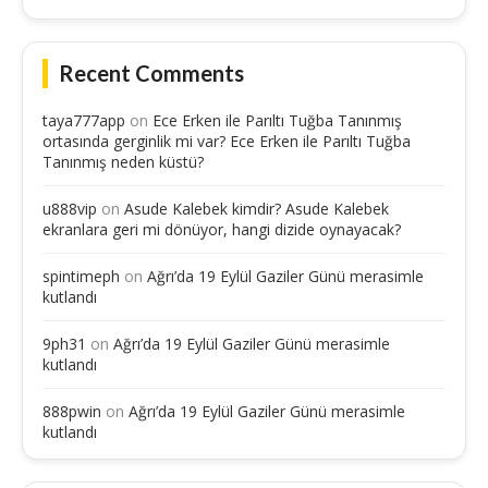
Recent Comments
taya777app
on
Ece Erken ile Parıltı Tuğba Tanınmış
ortasında gerginlik mi var? Ece Erken ile Parıltı Tuğba
Tanınmış neden küstü?
u888vip
on
Asude Kalebek kimdir? Asude Kalebek
ekranlara geri mi dönüyor, hangi dizide oynayacak?
spintimeph
on
Ağrı’da 19 Eylül Gaziler Günü merasimle
kutlandı
9ph31
on
Ağrı’da 19 Eylül Gaziler Günü merasimle
kutlandı
888pwin
on
Ağrı’da 19 Eylül Gaziler Günü merasimle
kutlandı