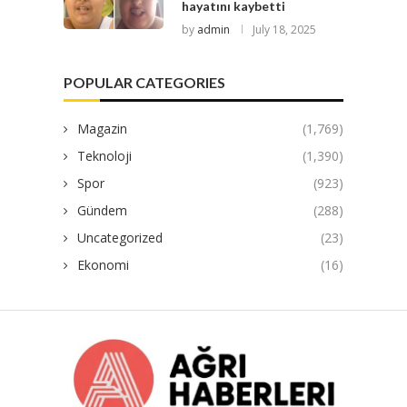
hayatını kaybetti
by
admin
July 18, 2025
POPULAR CATEGORIES
Magazin
(1,769)
Teknoloji
(1,390)
Spor
(923)
Gündem
(288)
Uncategorized
(23)
Ekonomi
(16)