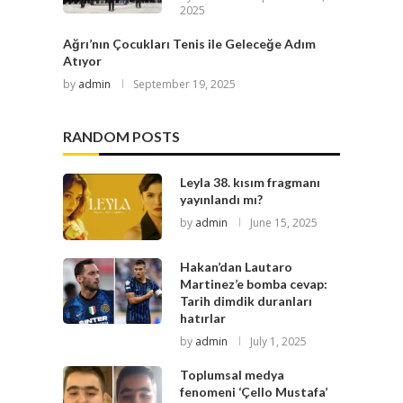
2025
Ağrı’nın Çocukları Tenis ile Geleceğe Adım
Atıyor
by
admin
September 19, 2025
RANDOM POSTS
Leyla 38. kısım fragmanı
yayınlandı mı?
by
admin
June 15, 2025
Hakan’dan Lautaro
Martinez’e bomba cevap:
Tarih dimdik duranları
hatırlar
by
admin
July 1, 2025
Toplumsal medya
fenomeni ‘Çello Mustafa’