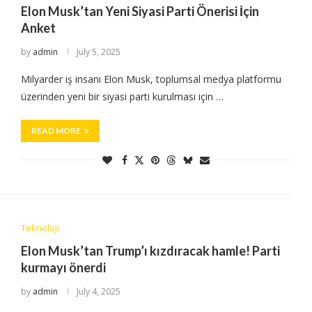
Elon Musk’tan Yeni Siyasi Parti Önerisi İçin
Anket
by
admin
July 5, 2025
Milyarder iş insanı Elon Musk, toplumsal medya platformu
üzerinden yeni bir siyasi parti kurulması için …
READ MORE
Teknoloji
Elon Musk’tan Trump’ı kızdıracak hamle! Parti
kurmayı önerdi
by
admin
July 4, 2025