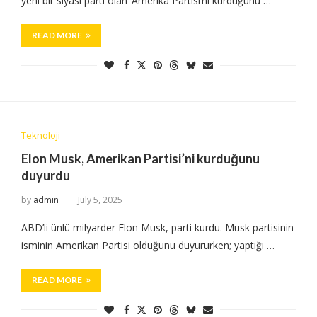
yeni bir siyasi parti olan ‘Amerika Partisi’ni kurduğunu …
READ MORE
Teknoloji
Elon Musk, Amerikan Partisi’ni kurduğunu
duyurdu
by
admin
July 5, 2025
ABD’li ünlü milyarder Elon Musk, parti kurdu. Musk partisinin
isminin Amerikan Partisi olduğunu duyururken; yaptığı …
READ MORE