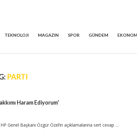
TEKNOLOJI
MAGAZIN
SPOR
GÜNDEM
EKONOM
G:
PARTI
Hakkımı Haram Ediyorum’
CHP Genel Başkanı Özgür Özel’in açıklamalarına sert cevap …