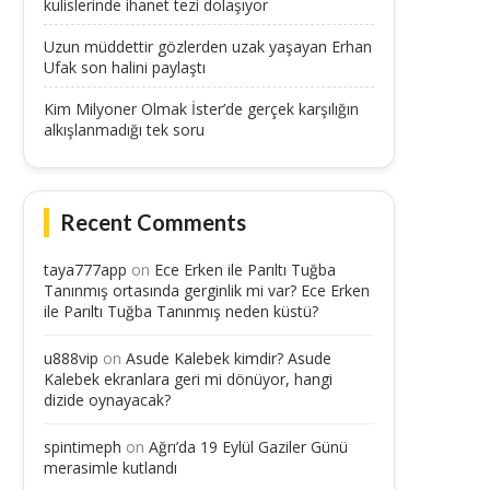
kulislerinde ihanet tezi dolaşıyor
Uzun müddettir gözlerden uzak yaşayan Erhan
Ufak son halini paylaştı
Kim Milyoner Olmak İster’de gerçek karşılığın
alkışlanmadığı tek soru
Recent Comments
taya777app
on
Ece Erken ile Parıltı Tuğba
Tanınmış ortasında gerginlik mi var? Ece Erken
ile Parıltı Tuğba Tanınmış neden küstü?
u888vip
on
Asude Kalebek kimdir? Asude
Kalebek ekranlara geri mi dönüyor, hangi
dizide oynayacak?
spintimeph
on
Ağrı’da 19 Eylül Gaziler Günü
merasimle kutlandı