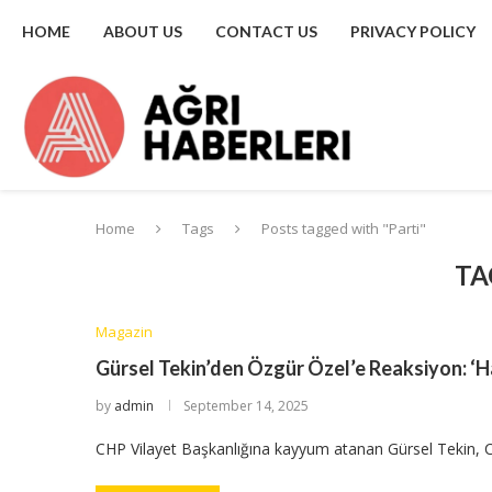
HOME
ABOUT US
CONTACT US
PRIVACY POLICY
Home
Tags
Posts tagged with "Parti"
TA
Magazin
Gürsel Tekin’den Özgür Özel’e Reaksiyon: ‘
by
admin
September 14, 2025
CHP Vilayet Başkanlığına kayyum atanan Gürsel Tekin, 