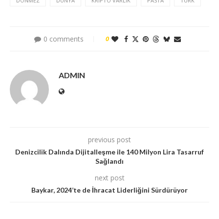
DÖNMEZ
DÜNYA
KRIPTO VARLIK
PASTA
TÜRK
0 comments
0
ADMIN
previous post
Denizcilik Dalında Dijitalleşme ile 140 Milyon Lira Tasarruf
Sağlandı
next post
Baykar, 2024’te de İhracat Liderliğini Sürdürüyor