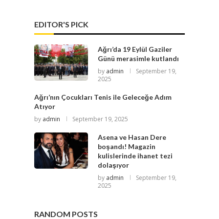
EDITOR'S PICK
Ağrı’da 19 Eylül Gaziler
Günü merasimle kutlandı
by
admin
September 19,
2025
Ağrı’nın Çocukları Tenis ile Geleceğe Adım
Atıyor
by
admin
September 19, 2025
Asena ve Hasan Dere
boşandı! Magazin
kulislerinde ihanet tezi
dolaşıyor
by
admin
September 19,
2025
RANDOM POSTS