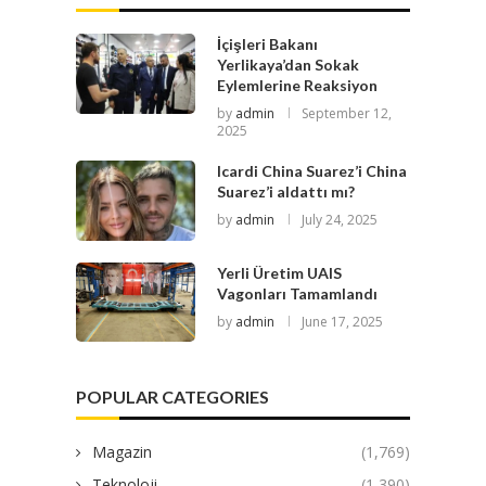
İçişleri Bakanı
Yerlikaya’dan Sokak
Eylemlerine Reaksiyon
by
admin
September 12,
2025
Icardi China Suarez’i China
Suarez’i aldattı mı?
by
admin
July 24, 2025
Yerli Üretim UAIS
Vagonları Tamamlandı
by
admin
June 17, 2025
POPULAR CATEGORIES
Magazin
(1,769)
Teknoloji
(1,390)