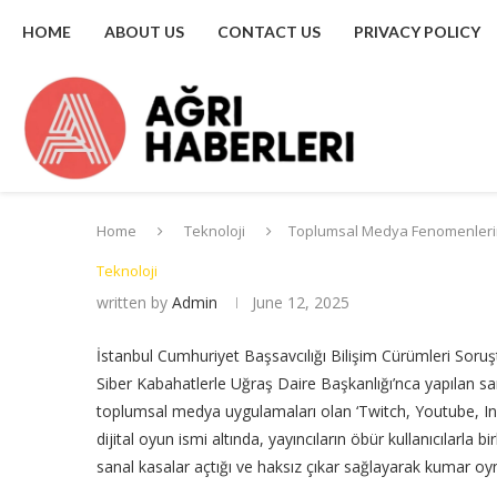
HOME
ABOUT US
CONTACT US
PRIVACY POLICY
Home
Teknoloji
Toplumsal Medya Fenomenlerine
Teknoloji
written by
Admin
June 12, 2025
İstanbul Cumhuriyet Başsavcılığı Bilişim Cürümleri Soru
Siber Kabahatlerle Uğraş Daire Başkanlığı’nca yapılan san
toplumsal medya uygulamaları olan ‘Twitch, Youtube, Inst
dijital oyun ismi altında, yayıncıların öbür kullanıcılarl
sanal kasalar açtığı ve haksız çıkar sağlayarak kumar o