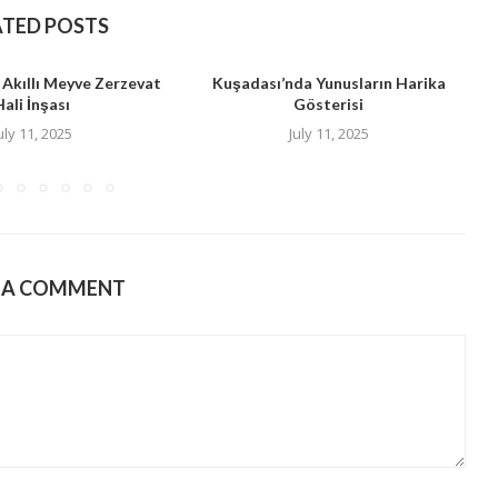
ATED POSTS
 Akıllı Meyve Zerzevat
Kuşadası’nda Yunusların Harika
Hali İnşası
Gösterisi
B
uly 11, 2025
July 11, 2025
E A COMMENT