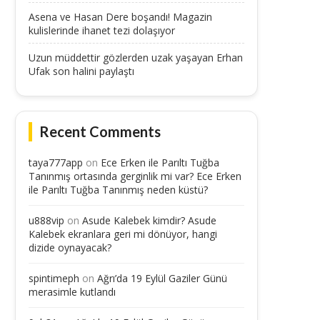
Asena ve Hasan Dere boşandı! Magazin
kulislerinde ihanet tezi dolaşıyor
Uzun müddettir gözlerden uzak yaşayan Erhan
Ufak son halini paylaştı
Recent Comments
taya777app
on
Ece Erken ile Parıltı Tuğba
Tanınmış ortasında gerginlik mi var? Ece Erken
ile Parıltı Tuğba Tanınmış neden küstü?
u888vip
on
Asude Kalebek kimdir? Asude
Kalebek ekranlara geri mi dönüyor, hangi
dizide oynayacak?
spintimeph
on
Ağrı’da 19 Eylül Gaziler Günü
merasimle kutlandı