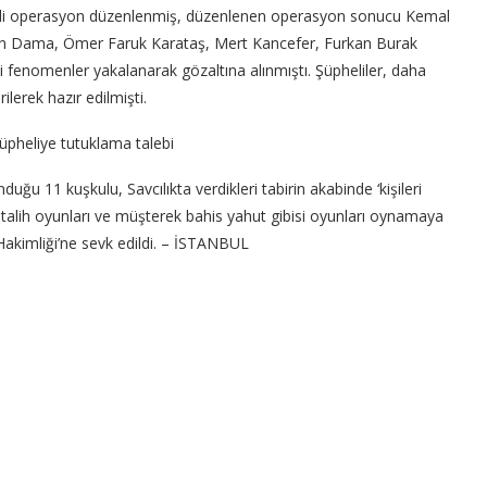
itli operasyon düzenlenmiş, düzenlenen operasyon sonucu Kemal
an Dama, Ömer Faruk Karataş, Mert Kancefer, Furkan Burak
i fenomenler yakalanarak gözaltına alınmıştı. Şüpheliler, daha
lerek hazır edilmişti.
pheliye tutuklama talebi
ğu 11 kuşkulu, Savcılıkta verdikleri tabirin akabinde ‘kişileri
 talih oyunları ve müşterek bahis yahut gibisi oyunları oynamaya
Hakimliği’ne sevk edildi. – İSTANBUL