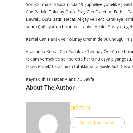
Soruşturmalar kapsamında 19 şüpheliye yönelik eş vak
Can Parlak, Tolunay Ören, Eray Can Özkenar, Ferhat C
Bayrak, Duru Batır, Necati Akçay ve Ferit Karakaya isiml
sonra Çağlayan’da bulunan İstanbul Adalet Sarayı’na getiri
Kemal Can Parlak ve Tolunay Ören’in de bulunduğu 11 şü
Aralarında Kemal Can Parlak ve Tolunay Ören’in de bulundu
reklam vermek ve sair surette her türlü eşya piyangosu,
teşvik etmek’ hatasından tutuklama talebiyle Sulh Ceza 
Kaynak: İhlas Haber Ajansı / 3.Sayfa
About The Author
admin
See author's posts