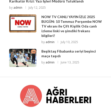
Karikatür Krizi: Yazı İşleri Müdürü Tutuklandı
by
admin
July 12, 2025
NOW TV CANLI YAYIN İZLE 2025
BUGÜN: 10 Temmuz Perşembe NOW
TV ekranı ile Çift Kişilik Oda canlı
izleme linki ve şimdiki frekans
bilgileri!
by
admin
July 10, 2025
Beşiktaş Fibabanka seriyi beşinci
maça taşıdı
by
admin
June 13, 2025