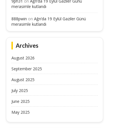
9ph31
on
Ağrı’da 19 Eylül Gaziler Günü
merasimle kutlandı
888pwin
on
Ağrı’da 19 Eylül Gaziler Günü
Dışişleri Bakanı Fidan, Malezya’da
Dışişleri Bakanı Fidan: “(
merasimle kutlandı
ernama TV’nin sorularını yanıtladı...
Omuz omuza hareket etme
July 11, 2025
July 11, 2025
Archives
August 2026
September 2025
August 2025
July 2025
June 2025
May 2025