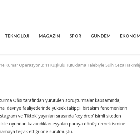
TEKNOLOJI
MAGAZIN
SPOR
GÜNDEM
EKONOM
 Kumar Operasyonu: 11 Kuşkulu Tutuklama Talebiyle Sulh Ceza Hakimliği
şturma Ofisi tarafından yürütülen soruşturmalar kapsamında,
al devriye faaliyetlerinde yüksek takipçili birtakım fenomenlerin
agram ve Tiktok’ yayınları sırasında ‘key drop’ isimli siteden
a birlikte oyundan kazandıkları eşyaları paraya dönüştürmek ismine
ynamaya teşvik ettiği öne sürülmüştü.