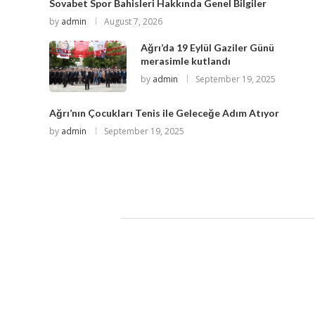
Sovabet Spor Bahisleri Hakkında Genel Bilgiler
by
admin
August 7, 2026
Ağrı’da 19 Eylül Gaziler Günü
merasimle kutlandı
by
admin
September 19, 2025
Ağrı’nın Çocukları Tenis ile Geleceğe Adım Atıyor
by
admin
September 19, 2025