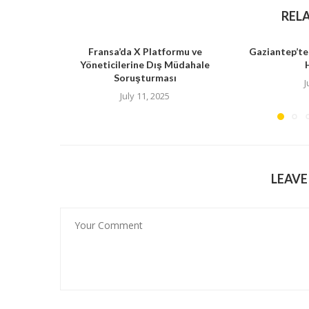
REL
Fransa’da X Platformu ve
Gaziantep’te
Yöneticilerine Dış Müdahale
Soruşturması
J
July 11, 2025
LEAV