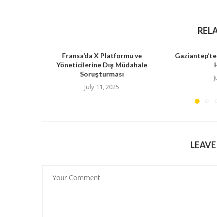
REL
Fransa’da X Platformu ve
Gaziantep’te
Yöneticilerine Dış Müdahale
Soruşturması
J
July 11, 2025
LEAV