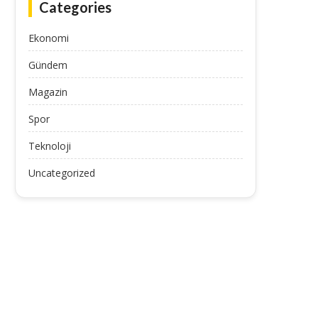
Categories
Ekonomi
Gündem
Dışişleri Bakanı Fidan, Malezya’da
Dışişleri Bakanı Fidan: “(
Magazin
ernama TV’nin sorularını yanıtladı...
Omuz omuza hareket etme
July 11, 2025
July 11, 2025
Spor
Teknoloji
Uncategorized