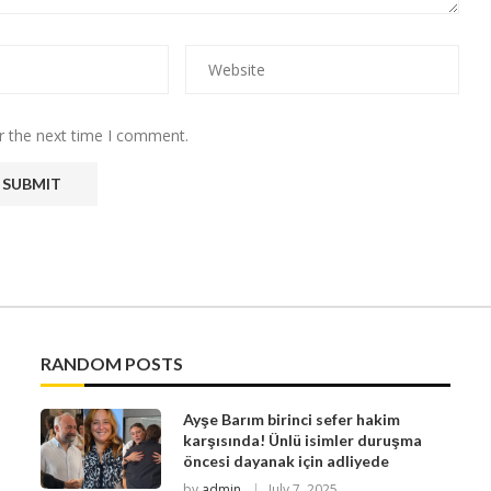
r the next time I comment.
RANDOM POSTS
Ayşe Barım birinci sefer hakim
karşısında! Ünlü isimler duruşma
öncesi dayanak için adliyede
by
admin
July 7, 2025