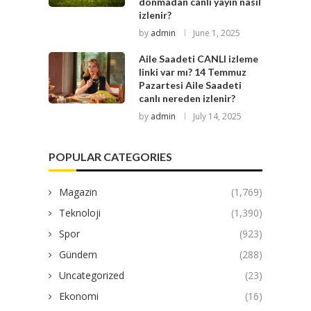
donmadan canlı yayın nasıl
izlenir?
by
admin
June 1, 2025
Aile Saadeti CANLI izleme
linki var mı? 14 Temmuz
Pazartesi Aile Saadeti
canlı nereden izlenir?
by
admin
July 14, 2025
POPULAR CATEGORIES
Magazin
(1,769)
Teknoloji
(1,390)
Spor
(923)
Gündem
(288)
Uncategorized
(23)
Ekonomi
(16)