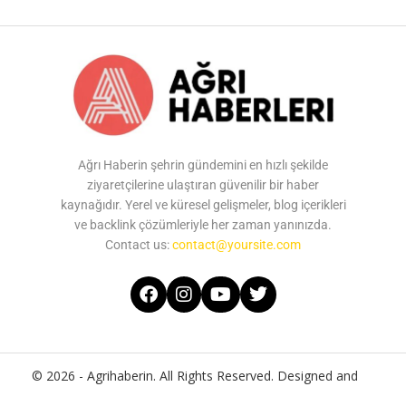
Ağrı Haberin şehrin gündemini en hızlı şekilde
ziyaretçilerine ulaştıran güvenilir bir haber
kaynağıdır. Yerel ve küresel gelişmeler, blog içerikleri
ve backlink çözümleriyle her zaman yanınızda.
Contact us:
contact@yoursite.com
© 2026 - Agrihaberin. All Rights Reserved. Designed and
Developed by
Agrihaberin