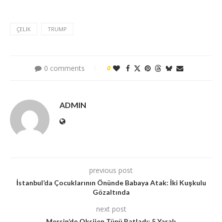
ÇELIK
TRUMP
0 comments
0
ADMIN
previous post
İstanbul’da Çocuklarının Önünde Babaya Atak: İki Kuşkulu
Gözaltında
next post
Mersin’de Oksijen Tüpü Patladı: 5 Yaralı