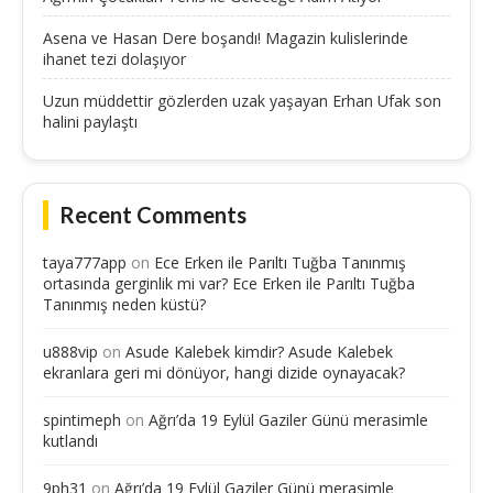
Asena ve Hasan Dere boşandı! Magazin kulislerinde
ihanet tezi dolaşıyor
Uzun müddettir gözlerden uzak yaşayan Erhan Ufak son
halini paylaştı
Recent Comments
taya777app
on
Ece Erken ile Parıltı Tuğba Tanınmış
ortasında gerginlik mi var? Ece Erken ile Parıltı Tuğba
Tanınmış neden küstü?
u888vip
on
Asude Kalebek kimdir? Asude Kalebek
ekranlara geri mi dönüyor, hangi dizide oynayacak?
spintimeph
on
Ağrı’da 19 Eylül Gaziler Günü merasimle
kutlandı
9ph31
on
Ağrı’da 19 Eylül Gaziler Günü merasimle