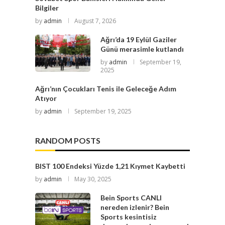
Bilgiler
by
admin
August 7, 2026
Ağrı’da 19 Eylül Gaziler
Günü merasimle kutlandı
by
admin
September 19,
2025
Ağrı’nın Çocukları Tenis ile Geleceğe Adım
Atıyor
by
admin
September 19, 2025
RANDOM POSTS
BIST 100 Endeksi Yüzde 1,21 Kıymet Kaybetti
by
admin
May 30, 2025
Bein Sports CANLI
nereden izlenir? Bein
Sports kesintisiz