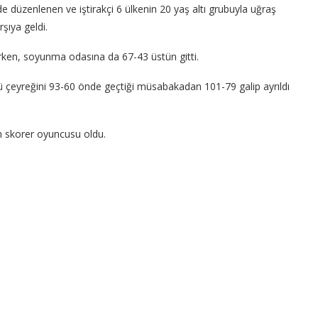
 düzenlenen ve iştirakçi 6 ülkenin 20 yaş altı grubuyla uğraş
rşıya geldi.
rken, soyunma odasına da 67-43 üstün gitti.
ncü çeyreğini 93-60 önde geçtiği müsabakadan 101-79 galip ayrıldı
en skorer oyuncusu oldu.