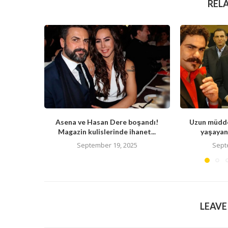
REL
Asena ve Hasan Dere boşandı!
Uzun müdde
Magazin kulislerinde ihanet...
yaşayan 
September 19, 2025
Sept
LEAV