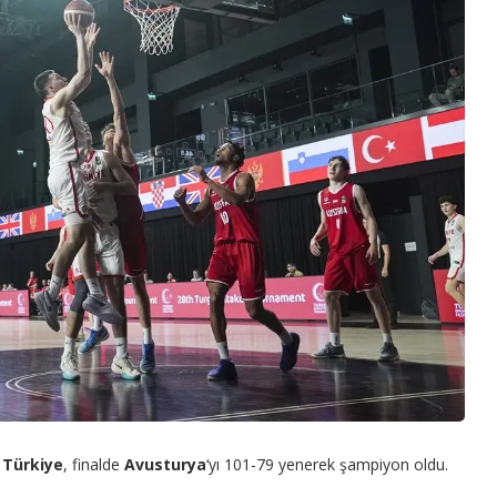
a
Türkiye
, finalde
Avusturya
‘yı 101-79 yenerek şampiyon oldu.