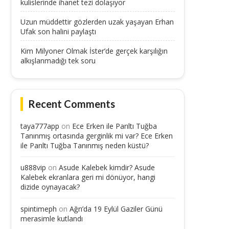
kulislerinde ihanet tezi dolaşıyor
Uzun müddettir gözlerden uzak yaşayan Erhan
Ufak son halini paylaştı
Kim Milyoner Olmak İster’de gerçek karşılığın
alkışlanmadığı tek soru
Recent Comments
taya777app
on
Ece Erken ile Parıltı Tuğba
Tanınmış ortasında gerginlik mi var? Ece Erken
ile Parıltı Tuğba Tanınmış neden küstü?
u888vip
on
Asude Kalebek kimdir? Asude
Kalebek ekranlara geri mi dönüyor, hangi
dizide oynayacak?
spintimeph
on
Ağrı’da 19 Eylül Gaziler Günü
merasimle kutlandı