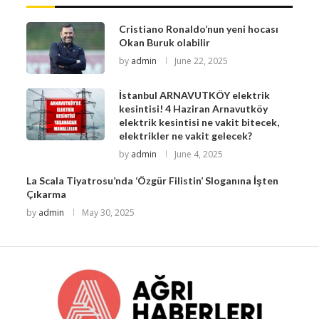
Cristiano Ronaldo’nun yeni hocası
Okan Buruk olabilir
by
admin
June 22, 2025
İstanbul ARNAVUTKÖY elektrik
kesintisi! 4 Haziran Arnavutköy
elektrik kesintisi ne vakit bitecek,
elektrikler ne vakit gelecek?
by
admin
June 4, 2025
La Scala Tiyatrosu’nda ‘Özgür Filistin’ Sloganına İşten
Çıkarma
by
admin
May 30, 2025