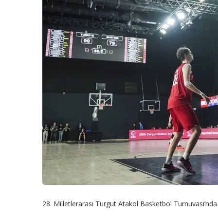
28. Milletlerarası Turgut Atakol Basketbol Turnuvası’nd