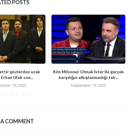
ATED POSTS
ttir gözlerden uzak
Kim Milyoner Olmak İster’de gerçek
Erhan Ufak son...
karşılığın alkışlanmadığı tek...
ember 19, 2025
September 19, 2025
E A COMMENT