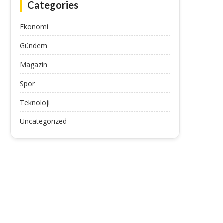
Categories
Ekonomi
Gündem
Magazin
Spor
Teknoloji
Show TV Veliaht 2. kısım full HD
Gökhan İhtimam sessizliğin
Uncategorized
izle!...
Aşkımı birinci sefer ben
September 19, 2025
September 19, 2025