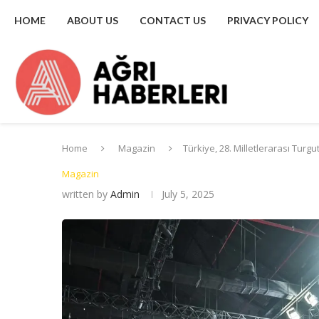
HOME
ABOUT US
CONTACT US
PRIVACY POLICY
Home
Magazin
Türkiye, 28. Milletlerarası Tur
Magazin
written by
Admin
July 5, 2025