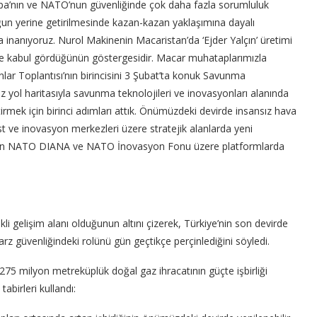
rupa’nın ve NATO’nun güvenliğinde çok daha fazla sorumluluk
uğun yerine getirilmesinde kazan-kazan yaklaşımına dayalı
una inanıyoruz. Nurol Makinenin Macaristan’da ‘Ejder Yalçın’ üretimi
de kabul gördüğünün göstergesidir. Macar muhataplarımızla
Toplantısı’nın birincisini 3 Şubat’ta konuk Savunma
iz yol haritasıyla savunma teknolojileri ve inovasyonları alanında
tirmek için birinci adımları attık. Önümüzdeki devirde insansız hava
est ve inovasyon merkezleri üzere stratejik alanlarda yeni
laveten NATO DIANA ve NATO İnovasyon Fonu üzere platformlarda
ikli gelişim alanı olduğunun altını çizerek, Türkiye’nin son devirde
arz güvenliğindeki rolünü gün geçtikçe perçinlediğini söyledi.
275 milyon metreküplük doğal gaz ihracatının güçte işbirliği
 tabirleri kullandı: