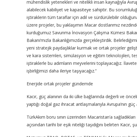
mühendislik yetenekleri ve nitelikli insan kaynağıyla Av
alabilecek kabiliyet ve kapasiteye sahiptir. Bu sorumlul
iştiraklerin tüm taraflar için adil ve sürdürülebilir olduğ
üzere projeler, bu yaklaşımın Macar dostlarımız nezdin
kurduğumuz Savunma İnovasyon Çalışma Kümesi Bakanlar 
Bakanı’mızla Bakanlığımızda gerçekleştirdik. Belirlediğim
yeni stratejik paydaşlıklar kurmak ve ortak projeler geliş
ve kara sistemleri, simülasyon ve eğitim teknolojileri, t
iştiraklerle bu adımların meyvelerini toplayacağız. İ
işbirliğimizi daha ileriye taşıyacağız.”
Enerjide ortak projeler gündemde
Kacır, güç alanının da iki ülke bağlarında değerli ve öncel
yaptığı doğal gaz ihracat antlaşmalarıyla Avrupa’nın güç 
TürkAkım boru sınırı üzerinden Macaristan’a sağladıkları 
açısından tarihi bir eşik niteliği taşıdığını belirten Kacır, şu