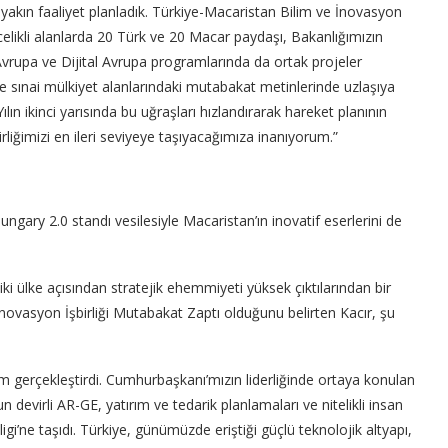
 yakın faaliyet planladık. Türkiye-Macaristan Bilim ve İnovasyon
öncelikli alanlarda 20 Türk ve 20 Macar paydaşı, Bakanlığımızın
rupa ve Dijital Avrupa programlarında da ortak projeler
ve sınai mülkiyet alanlarındaki mutabakat metinlerinde uzlaşıya
ılın ikinci yarısında bu uğraşları hızlandırarak hareket planının
iğimizi en ileri seviyeye taşıyacağımıza inanıyorum.”
ry 2.0 standı vesilesiyle Macaristan’ın inovatif eserlerini de
n iki ülke açısından stratejik ehemmiyeti yüksek çıktılarından bir
novasyon İşbirliği Mutabakat Zaptı olduğunu belirten Kacır, şu
m gerçekleştirdi. Cumhurbaşkanı’mızın liderliğinde ortaya konulan
 devirli AR-GE, yatırım ve tedarik planlamaları ve nitelikli insan
igi’ne taşıdı. Türkiye, günümüzde eriştiği güçlü teknolojik altyapı,