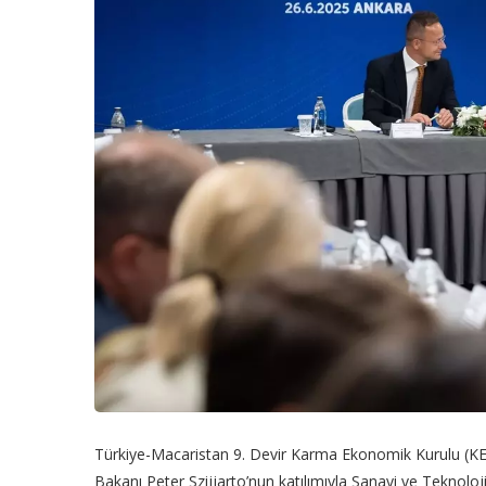
Türkiye-Macaristan 9. Devir Karma Ekonomik Kurulu (KEK)
Bakanı Peter Szijjarto’nun katılımıyla Sanayi ve Teknoloji