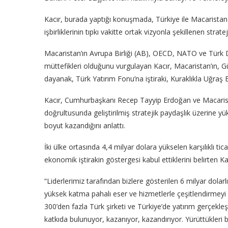
Kacır, burada yaptığı konuşmada, Türkiye ile Macaristan o
işbirliklerinin tıpkı vakitte ortak vizyonla şekillenen strat
Macaristan’ın Avrupa Birliği (AB), OECD, NATO ve Türk De
müttefikleri olduğunu vurgulayan Kacır, Macaristan’ın, 
dayanak, Türk Yatırım Fonu’na iştiraki, Kuraklıkla Uğraş E
Kacır, Cumhurbaşkanı Recep Tayyip Erdoğan ve Macaristan
doğrultusunda geliştirilmiş stratejik paydaşlık üzerine yü
boyut kazandığını anlattı.
İki ülke ortasında 4,4 milyar dolara yükselen karşılıklı tic
ekonomik iştirakin göstergesi kabul ettiklerini belirten Kac
“Liderlerimiz tarafından bizlere gösterilen 6 milyar dolarl
yüksek katma pahalı eser ve hizmetlerle çeşitlendirmeyi
300’den fazla Türk şirketi ve Türkiye’de yatırım gerçekle
katkıda bulunuyor, kazanıyor, kazandırıyor. Yürüttükleri 