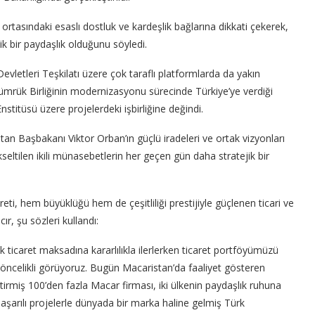
rtasındaki esaslı dostluk ve kardeşlik bağlarına dikkati çekerek,
ejik bir paydaşlık olduğunu söyledi.
vletleri Teşkilatı üzere çok taraflı platformlarda da yakın
Gümrük Birliğinin modernizasyonu sürecinde Türkiye’ye verdiği
nstitüsü üzere projelerdeki işbirliğine değindi.
 Başbakanı Viktor Orban’ın güçlü iradeleri ve ortak vizyonları
kseltilen ikili münasebetlerin her geçen gün daha stratejik bir
areti, hem büyüklüğü hem de çeşitliliği prestijiyle güçlenen ticari ve
ır, şu sözleri kullandı:
ık ticaret maksadına kararlılıkla ilerlerken ticaret portföyümüzü
 öncelikli görüyoruz. Bugün Macaristan’da faaliyet gösteren
ştirmiş 100’den fazla Macar firması, iki ülkenin paydaşlık ruhuna
başarılı projelerle dünyada bir marka haline gelmiş Türk