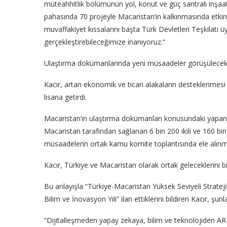
müteahhitlik bölümünün yol, konut ve güç santrali inşaatı 
pahasında 70 projeyle Macaristan’ın kalkınmasında etkin 
muvaffakiyet kıssalarını başta Türk Devletleri Teşkilatı 
gerçekleştirebileceğimize inanıyoruz.”
Ulaştırma dokümanlarında yeni müsaadeler görüşülece
Kacır, artan ekonomik ve ticari alakaların desteklenmesi i
lisana getirdi.
Macaristan’ın ulaştırma dokümanları konusundaki yapan yak
Macaristan tarafından sağlanan 6 bin 200 ikili ve 160 bin 
müsaadelerin ortak kamu komite toplantısında ele alınma
Kacır, Türkiye ve Macaristan olarak ortak geleceklerini bilg
Bu anlayışla “Türkiye-Macaristan Yüksek Seviyeli Stratejik
Bilim ve İnovasyon Yılı” ilan ettiklerini bildiren Kacır, şunl
“Dijitalleşmeden yapay zekaya, bilim ve teknolojiden A