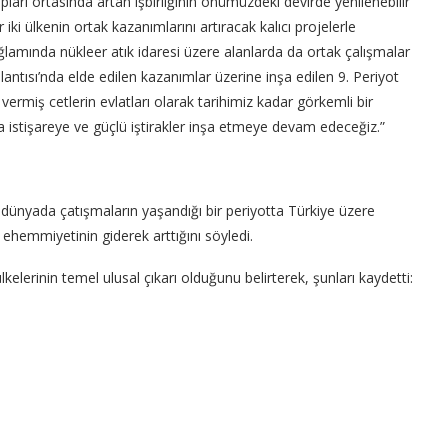
 ortasında artan işbirliğinin önümüzdeki devirde yenilenebilir
iki ülkenin ortak kazanımlarını artıracak kalıcı projelerle
ğlamında nükleer atık idaresi üzere alanlarda da ortak çalışmalar
ntısı’nda elde edilen kazanımlar üzerine inşa edilen 9. Periyot
 vermiş cetlerin evlatları olarak tarihimiz kadar görkemli bir
a istişareye ve güçlü iştirakler inşa etmeye devam edeceğiz.”
a dünyada çatışmaların yaşandığı bir periyotta Türkiye üzere
n ehemmiyetinin giderek arttığını söyledi.
ülkelerinin temel ulusal çıkarı olduğunu belirterek, şunları kaydetti: