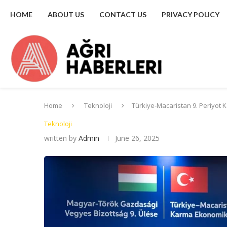
HOME
ABOUT US
CONTACT US
PRIVACY POLICY
Home
Teknoloji
Türkiye-Macaristan 9. Periyot K
Teknoloji
written by
Admin
June 26, 2025