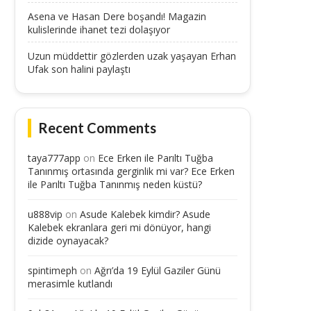
Asena ve Hasan Dere boşandı! Magazin
kulislerinde ihanet tezi dolaşıyor
Uzun müddettir gözlerden uzak yaşayan Erhan
Ufak son halini paylaştı
Recent Comments
taya777app
on
Ece Erken ile Parıltı Tuğba
Tanınmış ortasında gerginlik mi var? Ece Erken
ile Parıltı Tuğba Tanınmış neden küstü?
u888vip
on
Asude Kalebek kimdir? Asude
Kalebek ekranlara geri mi dönüyor, hangi
dizide oynayacak?
spintimeph
on
Ağrı’da 19 Eylül Gaziler Günü
merasimle kutlandı