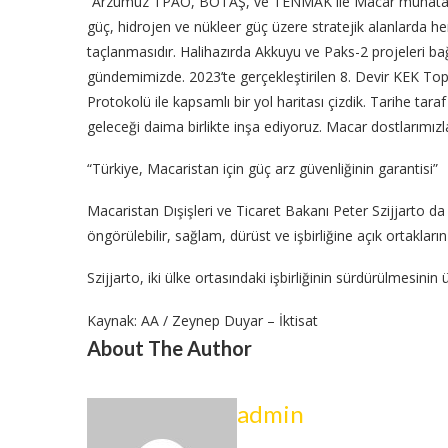
“Arzumuz TPAO, BOTAŞ, ve TENMAK ile Macar muhatapları
güç, hidrojen ve nükleer güç üzere stratejik alanlarda her 
taçlanmasıdır. Halihazırda Akkuyu ve Paks-2 projeleri ba
gündemimizde. 2023’te gerçekleştirilen 8. Devir KEK Topla
Protokolü ile kapsamlı bir yol haritası çizdik. Tarihe taraf
geleceği daima birlikte inşa ediyoruz. Macar dostlarımızl
“Türkiye, Macaristan için güç arz güvenliğinin garantisi”
Macaristan Dışişleri ve Ticaret Bakanı Peter Szijjarto d
öngörülebilir, sağlam, dürüst ve işbirliğine açık ortakları
Szijjarto, iki ülke ortasındaki işbirliğinin sürdürülmesinin 
Kaynak: AA / Zeynep Duyar – İktisat
About The Author
admin