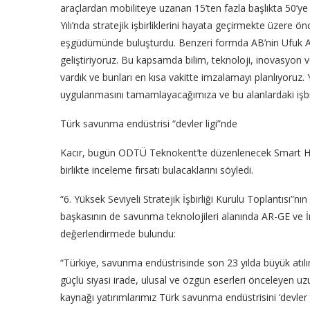
araçlardan mobiliteye uzanan 15’ten fazla başlıkta 50’ye
Yılı’nda stratejik işbirliklerini hayata geçirmekte üzere 
eşgüdümünde buluşturdu. Benzeri formda AB’nin Ufuk Av
geliştiriyoruz. Bu kapsamda bilim, teknoloji, inovasyon 
vardık ve bunları en kısa vakitte imzalamayı planlıyoruz. Y
uygulanmasını tamamlayacağımıza ve bu alanlardaki işbirl
Türk savunma endüstrisi “devler ligi”nde
Kacır, bugün ODTÜ Teknokent’te düzenlenecek Smart Hunga
birlikte inceleme fırsatı bulacaklarını söyledi.
“6. Yüksek Seviyeli Stratejik İşbirliği Kurulu Toplantısı”nı
başkasının de savunma teknolojileri alanında AR-GE ve İ
değerlendirmede bulundu:
“Türkiye, savunma endüstrisinde son 23 yılda büyük atılı
güçlü siyasi irade, ulusal ve özgün eserleri önceleyen uzun
kaynağı yatırımlarımız Türk savunma endüstrisini ‘devler l