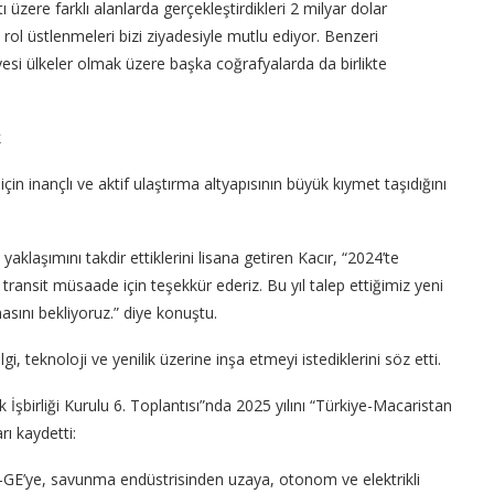
üzere farklı alanlarda gerçekleştirdikleri 2 milyar dolar
rol üstlenmeleri bizi ziyadesiyle mutlu ediyor. Benzeri
üyesi ülkeler olmak üzere başka coğrafyalarda da birlikte
k
çin inançlı ve aktif ulaştırma altyapısının büyük kıymet taşıdığını
laşımını takdir ettiklerini lisana getiren Kacır, “2024’te
transit müsaade için teşekkür ederiz. Bu yıl talep ettiğimiz yeni
sını bekliyoruz.” diye konuştu.
i, teknoloji ve yenilik üzerine inşa etmeyi istediklerini söz etti.
 İşbirliği Kurulu 6. Toplantısı”nda 2025 yılını “Türkiye-Macaristan
arı kaydetti:
R-GE’ye, savunma endüstrisinden uzaya, otonom ve elektrikli