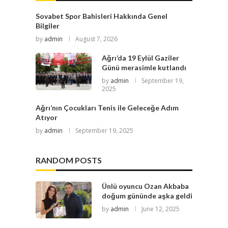
Sovabet Spor Bahisleri Hakkında Genel
Bilgiler
by
admin
August 7, 2026
Ağrı’da 19 Eylül Gaziler
Günü merasimle kutlandı
by
admin
September 19,
2025
Ağrı’nın Çocukları Tenis ile Geleceğe Adım
Atıyor
by
admin
September 19, 2025
RANDOM POSTS
Ünlü oyuncu Ozan Akbaba
doğum gününde aşka geldi
by
admin
June 12, 2025