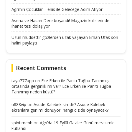
Ağrı’nın Çocukları Tenis ile Geleceğe Adım Atıyor
Asena ve Hasan Dere boşandı! Magazin kulislerinde
ihanet tezi dolaşıyor
Uzun müddettir gözlerden uzak yaşayan Erhan Ufak son
halini paylaştı
Recent Comments
taya777app
on
Ece Erken ile Parıltı Tuğba Tanınmış
ortasında gerginlik mi var? Ece Erken ile Parıltı Tuğba
Tanınmış neden küstü?
u888vip
on
Asude Kalebek kimdir? Asude Kalebek
ekranlara geri mi dönüyor, hangi dizide oynayacak?
spintimeph
on
Ağrı’da 19 Eylül Gaziler Günü merasimle
kutlandı