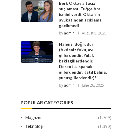
Berk Oktay’a taciz
suçlaması! Tuğçe Aral
ismini verdi, Oktan’ın
avukatından açıklama
gecikmedi
by
admin
August 8, 2025
Hangisi doğrudur
(Akdeniz foku, ayı
gillerdendir, Yulaf,
baklagillerdendir,
Dereotu, ıspanak
gillerdendir, Katil balina,
yunusgillerdendir)?
by
admin
June 26, 2025
POPULAR CATEGORIES
Magazin
(1,769)
Teknoloji
(1,390)