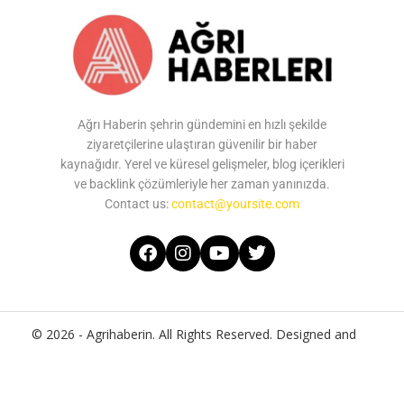
Ağrı Haberin şehrin gündemini en hızlı şekilde
ziyaretçilerine ulaştıran güvenilir bir haber
kaynağıdır. Yerel ve küresel gelişmeler, blog içerikleri
ve backlink çözümleriyle her zaman yanınızda.
Contact us:
contact@yoursite.com
© 2026 - Agrihaberin. All Rights Reserved. Designed and
Developed by
Agrihaberin
Home
About Us
Contact Us
Privacy Policy