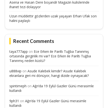
Asena ve Hasan Dere boşandı! Magazin kulislerinde
ihanet tezi dolaşıyor
Uzun müddettir gözlerden uzak yaşayan Erhan Ufak son
halini paylaştı
Recent Comments
taya777app
on
Ece Erken ile Parıltı Tuğba Tanınmış
ortasında gerginlik mi var? Ece Erken ile Parıltı Tuğba
Tanınmış neden küstü?
u888vip
on
Asude Kalebek kimdir? Asude Kalebek
ekranlara geri mi dönüyor, hangi dizide oynayacak?
spintimeph
on
Ağrı’da 19 Eylül Gaziler Günü merasimle
kutlandı
9ph31
on
Ağrı’da 19 Eylül Gaziler Günü merasimle
kutlandı