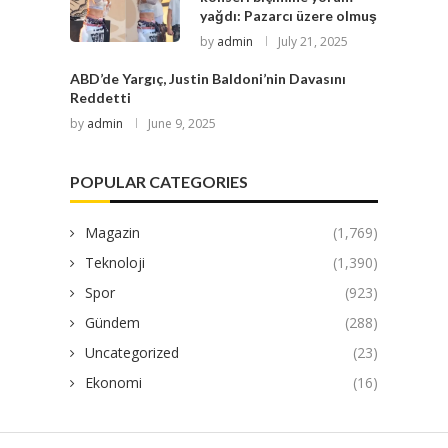
yağdı: Pazarcı üzere olmuş
by
admin
July 21, 2025
ABD’de Yargıç, Justin Baldoni’nin Davasını
Reddetti
by
admin
June 9, 2025
POPULAR CATEGORIES
Magazin
(1,769)
Teknoloji
(1,390)
Spor
(923)
Gündem
(288)
Uncategorized
(23)
Ekonomi
(16)