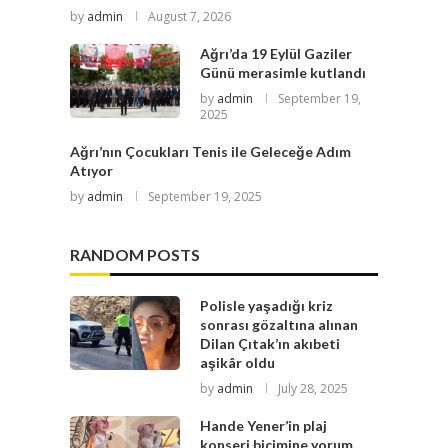
by
admin
August 7, 2026
Ağrı’da 19 Eylül Gaziler
Günü merasimle kutlandı
by
admin
September 19,
2025
Ağrı’nın Çocukları Tenis ile Geleceğe Adım
Atıyor
by
admin
September 19, 2025
RANDOM POSTS
Polisle yaşadığı kriz
sonrası gözaltına alınan
Dilan Çıtak’ın akıbeti
aşikâr oldu
by
admin
July 28, 2025
Hande Yener’in plaj
konseri biçimine yorum