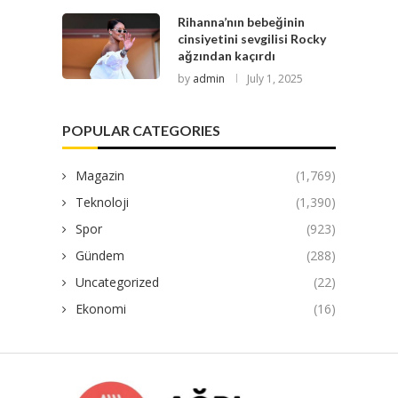
Rihanna’nın bebeğinin
cinsiyetini sevgilisi Rocky
ağzından kaçırdı
by
admin
July 1, 2025
POPULAR CATEGORIES
Magazin
(1,769)
Teknoloji
(1,390)
Spor
(923)
Gündem
(288)
Uncategorized
(22)
Ekonomi
(16)