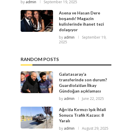
by
admin
September 19, 2025
Asena ve Hasan Dere
boşandı! Magazin
kulislerinde ihanet tezi
dolaşıyor
by
admin
September 19,
2025
RANDOM POSTS
Galatasaray’a
transferinde son durum?
Guardiola’dan İlkay
Gündoğan açıklaması
by
admin
June 22, 2025
Ağrı’da Kırmızı Işık İhlali
Sonucu Trafik Kazası: 8
Yaralı
by
admin
August 29, 2025