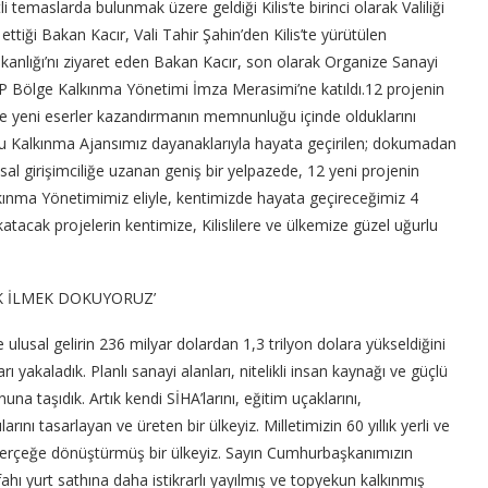
 temaslarda bulunmak üzere geldiği Kilis’te birinci olarak Valiliği
k ettiği Bakan Kacır, Vali Tahir Şahin’den Kilis’te yürütülen
aşkanlığı’nı ziyaret eden Bakan Kacır, son olarak Organize Sanayi
GAP Bölge Kalkınma Yönetimi İmza Merasimi’ne katıldı.12 projenin
s’e yeni eserler kazandırmanın memnunluğu içinde olduklarını
u Kalkınma Ajansımız dayanaklarıyla hayata geçirilen; dokumadan
sal girişimciliğe uzanan geniş bir yelpazede, 12 yeni projenin
alkınma Yönetimimiz eliyle, kentimizde hayata geçireceğimiz 4
katacak projelerin kentimize, Kilislilere ve ülkemize güzel uğurlu
EK İLMEK DOKUYORUZ’
nde ulusal gelirin 236 milyar dolardan 1,3 trilyon dolara yükseldiğini
ı yakaladık. Planlı sanayi alanları, nitelikli insan kaynağı ve güçlü
una taşıdık. Artık kendi SİHA’larını, eğitim uçaklarını,
arını tasarlayan ve üreten bir ülkeyiz. Milletimizin 60 yıllık yerli ve
’la gerçeğe dönüştürmüş bir ülkeyiz. Sayın Cumhurbaşkanımızın
ahı yurt sathına daha istikrarlı yayılmış ve topyekun kalkınmış