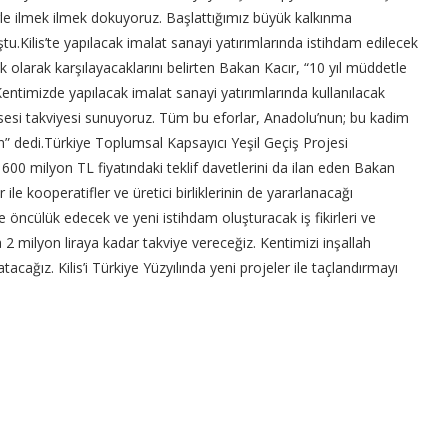
rle ilmek ilmek dokuyoruz. Başlattığımız büyük kalkınma
tu.Kilis’te yapılacak imalat sanayi yatırımlarında istihdam edilecek
k olarak karşılayacaklarını belirten Bakan Kacır, “10 yıl müddetle
 Kentimizde yapılacak imalat sanayi yatırımlarında kullanılacak
issesi takviyesi sunuyoruz. Tüm bu eforlar, Anadolu’nun; bu kadim
in” dedi.Türkiye Toplumsal Kapsayıcı Yeşil Geçiş Projesi
0 milyon TL fiyatındaki teklif davetlerini da ilan eden Bakan
ile kooperatifler ve üretici birliklerinin de yararlanacağı
 öncülük edecek ve yeni istihdam oluşturacak iş fikirleri ve
2 milyon liraya kadar takviye vereceğiz. Kentimizi inşallah
ağız. Kilis’i Türkiye Yüzyılında yeni projeler ile taçlandırmayı