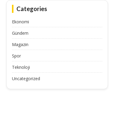
Categories
Ekonomi
Gündem
Magazin
Spor
Dışişleri Bakanı Fidan, Malezya’da
Dışişleri Bakanı Fidan: “(
ernama TV’nin sorularını yanıtladı...
Omuz omuza hareket etme
Teknoloji
July 11, 2025
July 11, 2025
Uncategorized