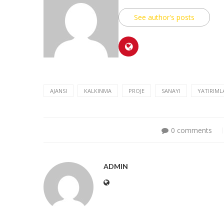
See author's posts
AJANSI
KALKINMA
PROJE
SANAYI
YATIRIML
0 comments
ADMIN