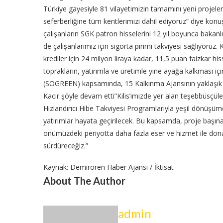
Türkiye gayesiyle 81 vilayetimizin tamamını yeni projele
seferberliğine tüm kentlerimizi dahil ediyoruz” diye konuş
çalışanların SGK patron hisselerini 12 yıl boyunca bakanlı
de çalışanlarımız için sigorta pirimi takviyesi sağlıyoruz.
krediler için 24 milyon liraya kadar, 11,5 puan faizkar h
toprakların, yatırımla ve üretimle yine ayağa kalkması iç
(SOGREEN) kapsamında, 15 Kalkınma Ajansının yaklaşık 60
Kacır şöyle devam etti”Kilis’imizde yer alan teşebbüsçüler 
Hızlandırıcı Hibe Takviyesi Programlarıyla yeşil dönüşüme
yatırımlar hayata geçirilecek. Bu kapsamda, proje başına 
önümüzdeki periyotta daha fazla eser ve hizmet ile donatac
sürdüreceğiz.”
Kaynak: Demirören Haber Ajansı / İktisat
About The Author
admin