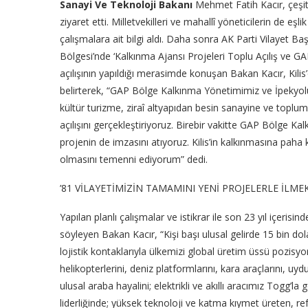
Sanayi Ve Teknoloji Bakanı
Mehmet Fatih Kacır, çeşitli
ziyaret etti. Milletvekilleri ve mahallî yöneticilerin de eşli
çalışmalara ait bilgi aldı. Daha sonra AK Parti Vilayet B
Bölgesi’nde ‘Kalkınma Ajansı Projeleri Toplu Açılış ve 
açılışının yapıldığı merasimde konuşan Bakan Kacır, Kili
belirterek, “GAP Bölge Kalkınma Yönetimimiz ve İpekyol
kültür turizme, ziraî altyapıdan besin sanayine ve toplum
açılışını gerçekleştiriyoruz. Birebir vakitte GAP Bölge K
projenin de imzasını atıyoruz. Kilis’in kalkınmasına paha 
olmasını temenni ediyorum” dedi.
’81 VİLAYETİMİZİN TAMAMINI YENİ PROJELERLE İLM
Yapılan planlı çalışmalar ve istikrar ile son 23 yıl içerisi
söyleyen Bakan Kacır, “Kişi başı ulusal gelirde 15 bin dolar
lojistik kontaklarıyla ülkemizi global üretim üssü pozisyon
helikopterlerini, deniz platformlarını, kara araçlarını, uydul
ulusal araba hayalini; elektrikli ve akıllı aracımız Togg
liderliğinde; yüksek teknoloji ve katma kıymet üreten, ref