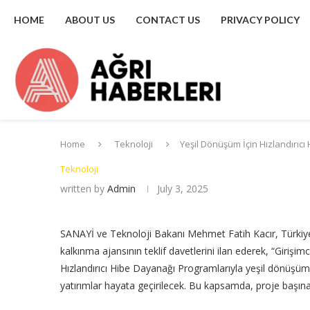
HOME
ABOUT US
CONTACT US
PRIVACY POLICY
Home
Teknoloji
Yeşil Dönüşüm İçin Hızlandırıcı
Teknoloji
written by
Admin
July 3, 2025
SANAYİ ve Teknoloji Bakanı Mehmet Fatih Kacır, Türkiy
kalkınma ajansının teklif davetlerini ilan ederek, “Girişimci
Hızlandırıcı Hibe Dayanağı Programlarıyla yeşil dönüşüme
yatırımlar hayata geçirilecek. Bu kapsamda, proje başına