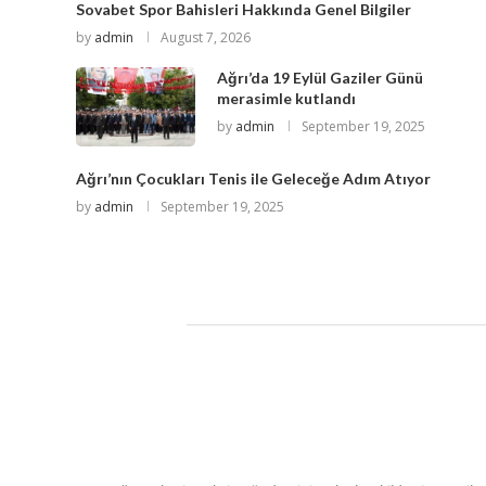
Sovabet Spor Bahisleri Hakkında Genel Bilgiler
by
admin
August 7, 2026
Ağrı’da 19 Eylül Gaziler Günü
merasimle kutlandı
by
admin
September 19, 2025
Ağrı’nın Çocukları Tenis ile Geleceğe Adım Atıyor
by
admin
September 19, 2025