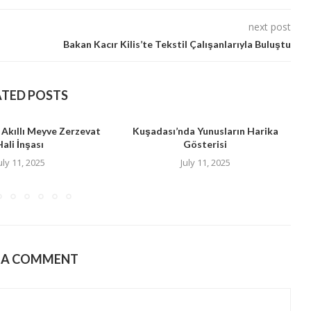
next post
Bakan Kacır Kilis’te Tekstil Çalışanlarıyla Buluştu
ATED POSTS
 Akıllı Meyve Zerzevat
Kuşadası’nda Yunusların Harika
Hali İnşası
Gösterisi
B
uly 11, 2025
July 11, 2025
E A COMMENT