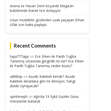
Asena ve Hasan Dere boşandı! Magazin
kulislerinde ihanet tezi dolaşıyor
Uzun müddettir gözlerden uzak yaşayan Erhan
Ufak son halini paylaştı
Recent Comments
taya777app
on
Ece Erken ile Parıltı Tuğba
Tanınmış ortasında gerginlik mi var? Ece Erken
ile Parıltı Tuğba Tanınmış neden küstü?
u888vip
on
Asude Kalebek kimdir? Asude
Kalebek ekranlara geri mi dönüyor, hangi
dizide oynayacak?
spintimeph
on
Ağrı’da 19 Eylül Gaziler Günü
merasimle kutlandı