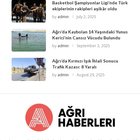
Basketbol Şampiyonlar Ligi’nde Türk
ekiplerinin rakipleri aşikâr oldu
by
admin
July 2, 2025
Ağrı’da Kaybolan 14 Yaşındaki Yunus
Kerici’nin Cansız Vücudu Bulundu
by
admin
September 3, 2025
Ağrı’da Kırmızı Işık İhlali Sonucu
Trafik Kazası: 8 Yaralı
by
admin
August 29, 2025