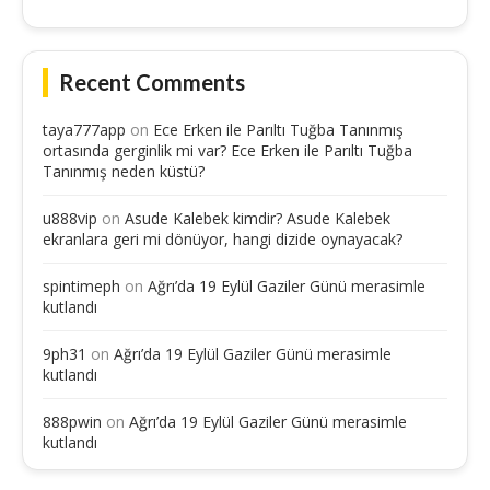
Recent Comments
taya777app
on
Ece Erken ile Parıltı Tuğba Tanınmış
ortasında gerginlik mi var? Ece Erken ile Parıltı Tuğba
Tanınmış neden küstü?
u888vip
on
Asude Kalebek kimdir? Asude Kalebek
ekranlara geri mi dönüyor, hangi dizide oynayacak?
spintimeph
on
Ağrı’da 19 Eylül Gaziler Günü merasimle
kutlandı
9ph31
on
Ağrı’da 19 Eylül Gaziler Günü merasimle
kutlandı
888pwin
on
Ağrı’da 19 Eylül Gaziler Günü merasimle
kutlandı