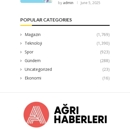
by
admin
June 5, 2025
POPULAR CATEGORIES
Magazin
(1,769)
Teknoloji
(1,390)
Spor
(923)
Gündem
(288)
Uncategorized
(23)
Ekonomi
(16)