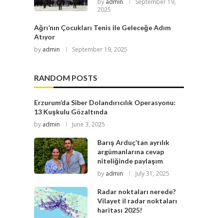
by
admin
September 19,
2025
Ağrı’nın Çocukları Tenis ile Geleceğe Adım
Atıyor
by
admin
September 19, 2025
RANDOM POSTS
Erzurum’da Siber Dolandırıcılık Operasyonu:
13 Kuşkulu Gözaltında
by
admin
June 3, 2025
Barış Arduç’tan ayrılık
argümanlarına cevap
niteliğinde paylaşım
by
admin
July 31, 2025
Radar noktaları nerede?
Vilayet il radar noktaları
haritası 2025!