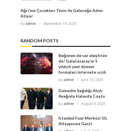
Ağrı’nın Çocukları Tenis ile Geleceğe Adım
Atıyor
by
admin
September 19, 2025
RANDOM POSTS
Beğenen de var eleştiren
de! Galatasaray’ın 5
yıldızlı yeni dönem
formaları internete sızdı
by
admin
June 10, 2025
Damadın Sağdığı Alçılı
Ayağıyla Halayda Coştu
by
admin
August 9, 2025
İstanbul Fuar Merkezi 5G
Altyapısına Geçti