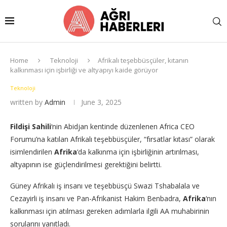
Home
Teknoloji
Afrikalı teşebbüsçüler, kıtanın
kalkınması için işbirliği ve altyapıyı kaide görüyor
Teknoloji
written by
Admin
June 3, 2025
Fildişi Sahili
‘nin Abidjan kentinde düzenlenen Africa CEO
Forumu’na katılan Afrikalı teşebbüsçüler, “fırsatlar kıtası” olarak
isimlendirilen
Afrika
‘da kalkınma için işbirliğinin artırılması,
altyapının ise güçlendirilmesi gerektiğini belirtti.
Güney Afrikalı iş insanı ve teşebbüsçü Swazi Tshabalala ve
Cezayirli iş insanı ve Pan-Afrikanist Hakim Benbadra,
Afrika
‘nın
kalkınması için atılması gereken adımlarla ilgili AA muhabirinin
sorularını yanıtladı.