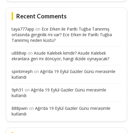
Recent Comments
taya777app
on
Ece Erken ile Parıltı Tuğba Tanınmış
ortasında gerginlik mi var? Ece Erken ile Parıltı Tuğba
Tanınmış neden küstü?
u888vip
on
Asude Kalebek kimdir? Asude Kalebek
ekranlara geri mi dönüyor, hangi dizide oynayacak?
spintimeph
on
Ağrı’da 19 Eylül Gaziler Günü merasimle
kutlandı
9ph31
on
Ağrı’da 19 Eylül Gaziler Günü merasimle
kutlandı
888pwin
on
Ağrı’da 19 Eylül Gaziler Günü merasimle
kutlandı