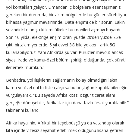
yol kontakları geliyor. Limandan iç bölgelere eser taşımanız
gereken bir durumda, birtakım bölgelerde bu günler sürebiliyor,
bilhassa yağmur mevsiminde. Data erişimi de bir sorun. Lakin
sevindirici olan şu ki kimi ülkeler bu manileri aşmayı başardı.
Son 10 yılda, elektriğe erişim oranı yüzde 20’den yüzde 75’e
çıktı birtakım yerlerde. 5 yıl evvel 3G bile yokken, artık 5G
kullanabiliyoruz. Yani Afrika’da şu var: Pürüzler mevcut ancak
siyasi irade ve kamu-özel bölüm işbirliği olduğunda, çok süratli
ilerlemek mümkün.”
Benbadra, yol ilişkilerini sağlamanın kolay olmadığını lakin
kamu ve özel dal birlikte çalışırsa bu boşluğun kapatılabileceğini
vurgulayarak, “Bu sayede Afrika kıtası özgür ticaret alanı
gerçeğe dönüşebilir, Afrikalılar için daha fazla fırsat yaratılabilir.”
tabirlerini kullandı.
Afrika hayalinin, Afrikalı bir teşebbüsçü ya da vatandaş olarak
kıta içinde vizesiz seyahat edebilmek olduğunu lisana getiren