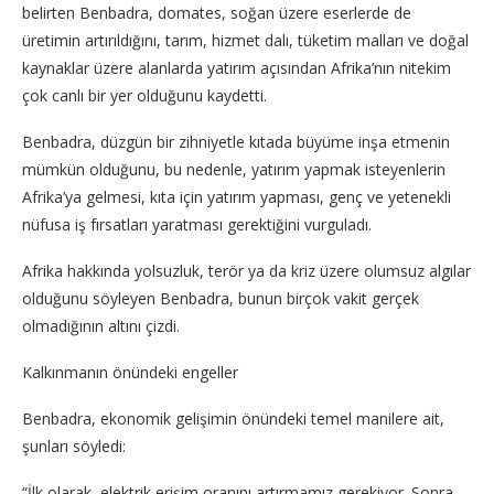
belirten Benbadra, domates, soğan üzere eserlerde de
üretimin artırıldığını, tarım, hizmet dalı, tüketim malları ve doğal
kaynaklar üzere alanlarda yatırım açısından Afrika’nın nitekim
çok canlı bir yer olduğunu kaydetti.
Benbadra, düzgün bir zihniyetle kıtada büyüme inşa etmenin
mümkün olduğunu, bu nedenle, yatırım yapmak isteyenlerin
Afrika’ya gelmesi, kıta için yatırım yapması, genç ve yetenekli
nüfusa iş fırsatları yaratması gerektiğini vurguladı.
Afrika hakkında yolsuzluk, terör ya da kriz üzere olumsuz algılar
olduğunu söyleyen Benbadra, bunun birçok vakit gerçek
olmadığının altını çizdi.
Kalkınmanın önündeki engeller
Benbadra, ekonomik gelişimin önündeki temel manilere ait,
şunları söyledi:
“İlk olarak, elektrik erişim oranını artırmamız gerekiyor. Sonra