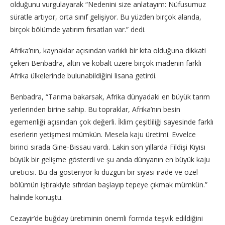
olduğunu vurgulayarak “Nedenini size anlatayım: Nüfusumuz
süratle artıyor, orta sınıf gelişiyor. Bu yüzden birçok alanda,
birçok bölümde yatırım fırsatları var.” dedi.
Afrika’nın, kaynaklar açısından varlıklı bir kıta olduğuna dikkati
çeken Benbadra, altın ve kobalt üzere birçok madenin farklı
Afrika ülkelerinde bulunabildiğini lisana getirdi.
Benbadra, “Tarıma bakarsak, Afrika dünyadaki en büyük tarım
yerlerinden birine sahip. Bu topraklar, Afrika’nın besin
egemenliği açısından çok değerli. İklim çeşitliliği sayesinde farklı
eserlerin yetişmesi mümkün. Mesela kaju üretimi. Evvelce
birinci sırada Gine-Bissau vardı. Lakin son yıllarda Fildişi Kıyısı
büyük bir gelişme gösterdi ve şu anda dünyanın en büyük kaju
üreticisi. Bu da gösteriyor ki düzgün bir siyasi irade ve özel
bölümün iştirakiyle sıfırdan başlayıp tepeye çıkmak mümkün.”
halinde konuştu.
Cezayir’de buğday üretiminin önemli formda teşvik edildiğini