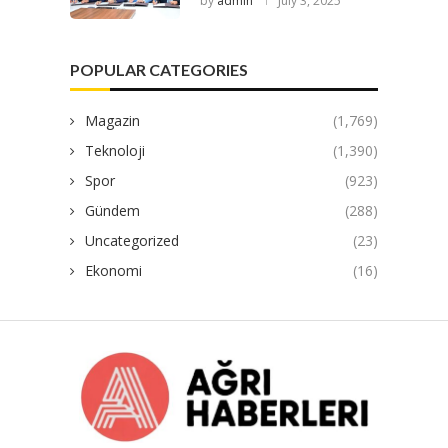
by
admin
July 3, 2025
POPULAR CATEGORIES
Magazin
(1,769)
Teknoloji
(1,390)
Spor
(923)
Gündem
(288)
Uncategorized
(23)
Ekonomi
(16)