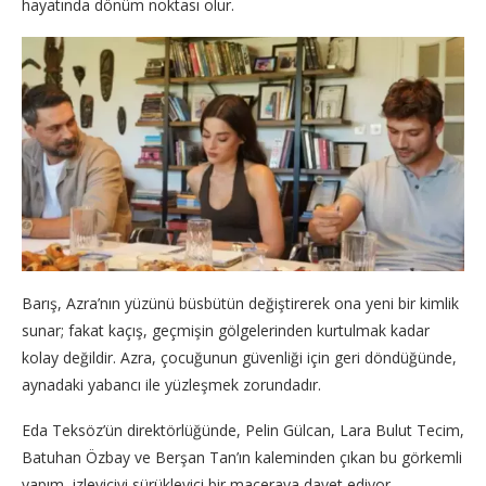
hayatında dönüm noktası olur.
Barış, Azra’nın yüzünü büsbütün değiştirerek ona yeni bir kimlik
sunar; fakat kaçış, geçmişin gölgelerinden kurtulmak kadar
kolay değildir. Azra, çocuğunun güvenliği için geri döndüğünde,
aynadaki yabancı ile yüzleşmek zorundadır.
Eda Teksöz’ün direktörlüğünde, Pelin Gülcan, Lara Bulut Tecim,
Batuhan Özbay ve Berşan Tan’ın kaleminden çıkan bu görkemli
yapım, izleyiciyi sürükleyici bir maceraya davet ediyor.