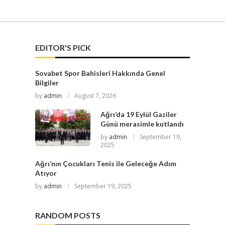
EDITOR'S PICK
Sovabet Spor Bahisleri Hakkında Genel
Bilgiler
by
admin
August 7, 2026
Ağrı’da 19 Eylül Gaziler
Günü merasimle kutlandı
by
admin
September 19,
2025
Ağrı’nın Çocukları Tenis ile Geleceğe Adım
Atıyor
by
admin
September 19, 2025
RANDOM POSTS