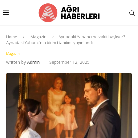
Home
Magazin
Aynadaki Yabancı ne vakit başlıyor?
Aynadaki Yabancı’nın birinci tanıtımı yayınlandı!
Magazin
written by
Admin
September 12, 2025