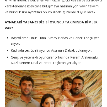
ATV’nin merakla beklenen yeni dizisi, güçlü kıssası ve sürükleyici
karakterleriyle izleyiciyle buluşmaya hazırlanıyor. Yayın takvimi
ve birinci kısım ayrıntıları önümüzdeki günlerde duyurulacak.
AYNADAKİ YABANCI DİZİSİ OYUNCU TAKIMINDA KİMLER
VAR?
Başrollerde Onur Tuna, Simay Barlas ve Caner Topçu yer
alıyor.
Kadroda tecrübeli oyuncu Asuman Dabak bulunuyor.
Genç ve yetenekli oyuncular ortasında Kerem Arslanoğlu,
Nazlı Senem Ünal ve Emre Taşkıran yer alıyor.