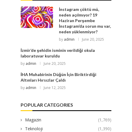
İnstagram çöktü mü,
neden açılmıyor? 19
Haziran Perşembe
İnstagram’da sorun mu var,
neden yüklenmiyor?
by
admin
June 20, 2025
İzmir’de şehidin isminin verildiği okula
laboratuvar kuruldu
by
admin
June 20, 2025
İHA Muhabirinin Düğün İçin Biriktirdiği
Altınları Hırsızlar Çaldı
by
admin
June 12, 2025
POPULAR CATEGORIES
Magazin
(1,769)
Teknoloji
(1,390)