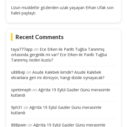
Uzun müddettir gözlerden uzak yaşayan Erhan Ufak son
halini paylaştı
Recent Comments
taya777app
on
Ece Erken ile Parıltı Tuğba Tanınmış
ortasında gerginlik mi var? Ece Erken ile Parıltı Tuğba
Tanınmış neden küstü?
u888vip
on
Asude Kalebek kimdir? Asude Kalebek
ekranlara geri mi dönüyor, hangi dizide oynayacak?
spintimeph
on
Ağrı’da 19 Eylül Gaziler Günü merasimle
kutlandı
9ph31
on
Ağrı’da 19 Eylül Gaziler Günü merasimle
kutlandı
888pwin
on
Ağrı’da 19 Eylül Gaziler Günü merasimle