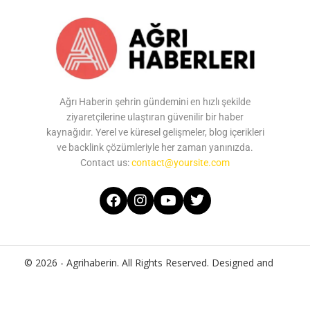
Ağrı Haberin şehrin gündemini en hızlı şekilde
ziyaretçilerine ulaştıran güvenilir bir haber
kaynağıdır. Yerel ve küresel gelişmeler, blog içerikleri
ve backlink çözümleriyle her zaman yanınızda.
Contact us:
contact@yoursite.com
© 2026 - Agrihaberin. All Rights Reserved. Designed and
Developed by
Agrihaberin
Home
About Us
Contact Us
Privacy Policy