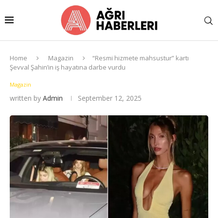
Home
Magazin
“Resmi hizmete mahsustur” kartı
Şevval Şahin’in iş hayatına darbe vurdu
Magazin
written by
Admin
September 12, 2025