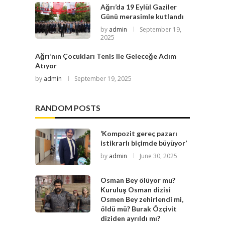
Ağrı’da 19 Eylül Gaziler
Günü merasimle kutlandı
by
admin
September 19,
2025
Ağrı’nın Çocukları Tenis ile Geleceğe Adım
Atıyor
by
admin
September 19, 2025
RANDOM POSTS
‘Kompozit gereç pazarı
istikrarlı biçimde büyüyor’
by
admin
June 30, 2025
Osman Bey ölüyor mu?
Kuruluş Osman dizisi
Osmen Bey zehirlendi mi,
öldü mü? Burak Özçivit
diziden ayrıldı mı?