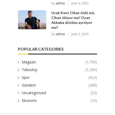
by
admin
June 4, 2025
Uzak Kent Cihan öldü mü,
Cihan ölüyor mu? Ozan
Akbaba diziden ayrılıyor
mu?
by
admin
June 2, 2025
POPULAR CATEGORIES
Magazin
(1,769)
Teknoloji
(1,390)
Spor
(923)
Gündem
(288)
Uncategorized
(23)
Ekonomi
(16)