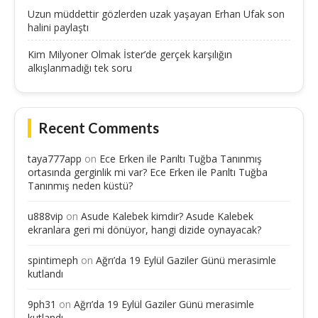
Uzun müddettir gözlerden uzak yaşayan Erhan Ufak son
halini paylaştı
Kim Milyoner Olmak İster’de gerçek karşılığın
alkışlanmadığı tek soru
Recent Comments
taya777app
on
Ece Erken ile Parıltı Tuğba Tanınmış
ortasında gerginlik mi var? Ece Erken ile Parıltı Tuğba
Tanınmış neden küstü?
u888vip
on
Asude Kalebek kimdir? Asude Kalebek
ekranlara geri mi dönüyor, hangi dizide oynayacak?
spintimeph
on
Ağrı’da 19 Eylül Gaziler Günü merasimle
kutlandı
9ph31
on
Ağrı’da 19 Eylül Gaziler Günü merasimle
kutlandı