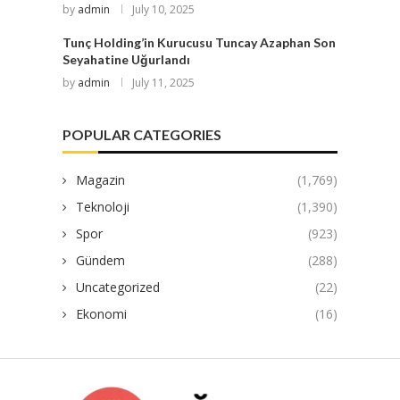
by
admin
July 10, 2025
Tunç Holding’in Kurucusu Tuncay Azaphan Son
Seyahatine Uğurlandı
by
admin
July 11, 2025
POPULAR CATEGORIES
Magazin
(1,769)
Teknoloji
(1,390)
Spor
(923)
Gündem
(288)
Uncategorized
(22)
Ekonomi
(16)