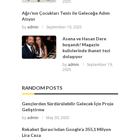
2025
Ağrı’nın Çocukları Tenis ile Geleceğe Adım
Atıyor
by
admin
September 19, 2025
Asena ve Hasan Dere
boşandı! Magazin
kulislerinde ihanet tezi
dolaşıyor
by
admin
September 19,
2025
RANDOM POSTS
Gençlerden Sürdürülebilir Gelecek İçin Proje
Geliştirme
by
admin
May 30, 2025
Rekabet Şurası’ndan Google’a 355,1 Milyon
Lira Ceza