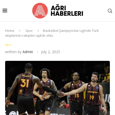
Home
Spor
Basketbol Şampiyonlar Ligi’nde Türk
ekiplerinin rakipleri aşikâr oldu
Spor
written by
Admin
July 2, 2025