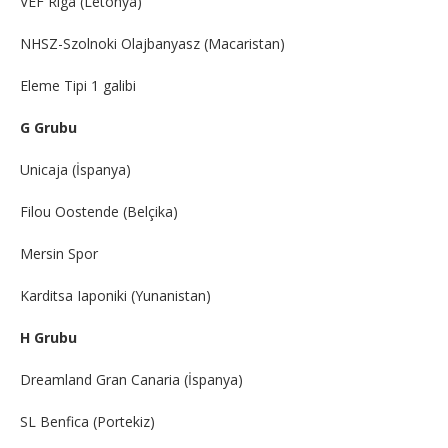
VEF Riga (Letonya)
NHSZ-Szolnoki Olajbanyasz (Macaristan)
Eleme Tipi 1 galibi
G Grubu
Unicaja (İspanya)
Filou Oostende (Belçika)
Mersin Spor
Karditsa Iaponiki (Yunanistan)
H Grubu
Dreamland Gran Canaria (İspanya)
SL Benfica (Portekiz)