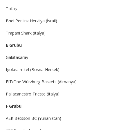
Tofaş
Bnei Penlink Herzliya (İsrail)
Trapani Shark (İtalya)
E Grubu
Galatasaray
Igokea m:tel (Bosna-Hersek)
FIT/One Würzburg Baskets (Almanya)
Pallacanestro Trieste (İtalya)
F Grubu
AEK Betsson BC (Yunanistan)