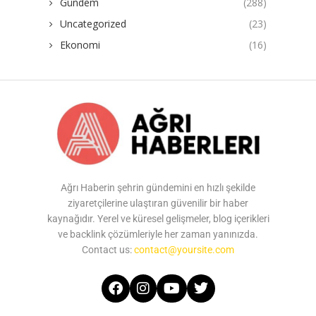
Gündem
(288)
Uncategorized
(23)
Ekonomi
(16)
Ağrı Haberin şehrin gündemini en hızlı şekilde
ziyaretçilerine ulaştıran güvenilir bir haber
kaynağıdır. Yerel ve küresel gelişmeler, blog içerikleri
ve backlink çözümleriyle her zaman yanınızda.
Contact us:
contact@yoursite.com