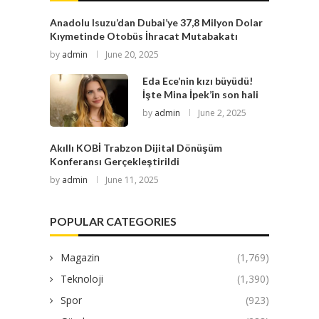
Anadolu Isuzu’dan Dubai’ye 37,8 Milyon Dolar
Kıymetinde Otobüs İhracat Mutabakatı
by
admin
June 20, 2025
Eda Ece’nin kızı büyüdü!
İşte Mina İpek’in son hali
by
admin
June 2, 2025
Akıllı KOBİ Trabzon Dijital Dönüşüm
Konferansı Gerçekleştirildi
by
admin
June 11, 2025
POPULAR CATEGORIES
Magazin
(1,769)
Teknoloji
(1,390)
Spor
(923)