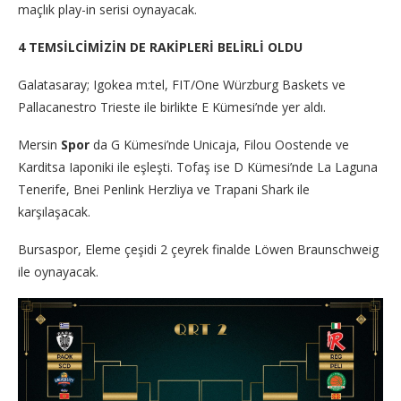
maçlık play-in serisi oynayacak.
4 TEMSİLCİMİZİN DE RAKİPLERİ BELİRLİ OLDU
Galatasaray; Igokea m:tel, FIT/One Würzburg Baskets ve
Pallacanestro Trieste ile birlikte E Kümesi’nde yer aldı.
Mersin
Spor
da G Kümesi’nde Unicaja, Filou Oostende ve
Karditsa Iaponiki ile eşleşti. Tofaş ise D Kümesi’nde La Laguna
Tenerife, Bnei Penlink Herzliya ve Trapani Shark ile
karşılaşacak.
Bursaspor, Eleme çeşidi 2 çeyrek finalde Löwen Braunschweig
ile oynayacak.