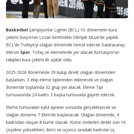
Basketbol
Şampiyonlar Ligi’nin (BCL) 10. döneminin kura
çekimi İsviçre’nin Lozan kentindeki Olimpik Müze’de yapıldı.
BCL’de Türkiye’yi olağan dönemde temsil edecek Galatasaray,
Mersin
Spor
, Tofaş ve elemelerde yer alacak Bursaspor’un
rakipleri kura çekimi ile aşikâr oldu.
2025-2026 döneminde 29 kulüp direkt olağan dönemden
başlarken, 3 ekip eleme tiplerinden eklenecek ve olağan
dönemde toplamda 32 grup yer alacak. Eleme Tipi
turnuvasında 24 kadro 3 başka turnuvada gayret edecek.
Eleme turnuvaları eylül aynının sonunda gerçekleşecek ve
olağan döneme 7 Ekim’de başlanacak. Olağan dönemde, 4
kadrodan oluşan 8 küme olacak. Küme önderleri direkt son 16
çeşidine yükselirken, ikinci ve üçüncü sıradaki kadrolar üç