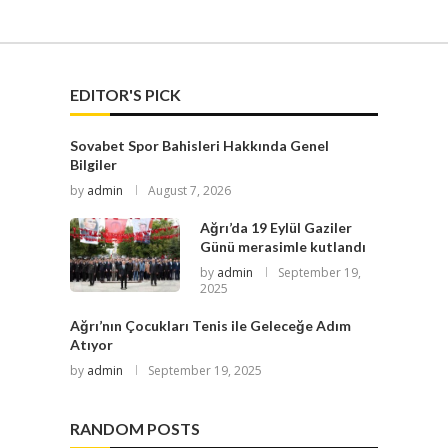
EDITOR'S PICK
Sovabet Spor Bahisleri Hakkında Genel
Bilgiler
by
admin
August 7, 2026
Ağrı’da 19 Eylül Gaziler
Günü merasimle kutlandı
by
admin
September 19,
2025
Ağrı’nın Çocukları Tenis ile Geleceğe Adım
Atıyor
by
admin
September 19, 2025
RANDOM POSTS