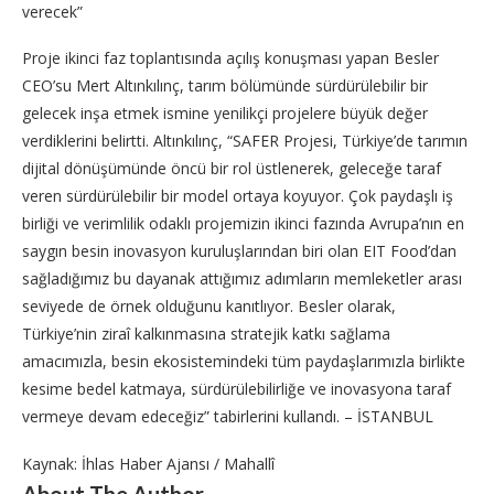
verecek”
Proje ikinci faz toplantısında açılış konuşması yapan Besler
CEO’su Mert Altınkılınç, tarım bölümünde sürdürülebilir bir
gelecek inşa etmek ismine yenilikçi projelere büyük değer
verdiklerini belirtti. Altınkılınç, “SAFER Projesi, Türkiye’de tarımın
dijital dönüşümünde öncü bir rol üstlenerek, geleceğe taraf
veren sürdürülebilir bir model ortaya koyuyor. Çok paydaşlı iş
birliği ve verimlilik odaklı projemizin ikinci fazında Avrupa’nın en
saygın besin inovasyon kuruluşlarından biri olan EIT Food’dan
sağladığımız bu dayanak attığımız adımların memleketler arası
seviyede de örnek olduğunu kanıtlıyor. Besler olarak,
Türkiye’nin ziraî kalkınmasına stratejik katkı sağlama
amacımızla, besin ekosistemindeki tüm paydaşlarımızla birlikte
kesime bedel katmaya, sürdürülebilirliğe ve inovasyona taraf
vermeye devam edeceğiz” tabirlerini kullandı. – İSTANBUL
Kaynak: İhlas Haber Ajansı / Mahallî