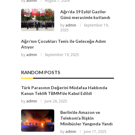
by
admin
August 7, 2026
Ağrı’da 19 Eylül Gaziler
Günü merasimle kutlandı
by
admin
September 19,
2025
Ağrı’nın Çocukları Tenis ile Geleceğe Adım
Atıyor
by
admin
September 19, 2025
RANDOM POSTS
Türk Parasının Değerini Müdafaa Hakkında
Kanun Teklifi TBMM’de Kabul Edildi
by
admin
June 26, 2025
Berlin’de Amazon ve
Telekom’a İlişkin
Minibüsler Yangında Yandı
by
admin
June 17, 2025