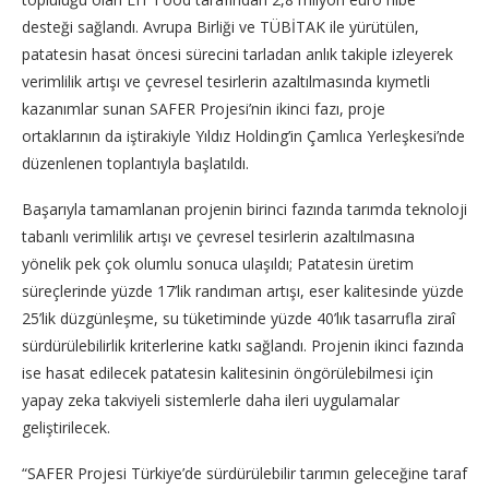
desteği sağlandı. Avrupa Birliği ve TÜBİTAK ile yürütülen,
patatesin hasat öncesi sürecini tarladan anlık takiple izleyerek
verimlilik artışı ve çevresel tesirlerin azaltılmasında kıymetli
kazanımlar sunan SAFER Projesi’nin ikinci fazı, proje
ortaklarının da iştirakiyle Yıldız Holding’in Çamlıca Yerleşkesi’nde
düzenlenen toplantıyla başlatıldı.
Başarıyla tamamlanan projenin birinci fazında tarımda teknoloji
tabanlı verimlilik artışı ve çevresel tesirlerin azaltılmasına
yönelik pek çok olumlu sonuca ulaşıldı; Patatesin üretim
süreçlerinde yüzde 17’lik randıman artışı, eser kalitesinde yüzde
25’lik düzgünleşme, su tüketiminde yüzde 40’lık tasarrufla ziraî
sürdürülebilirlik kriterlerine katkı sağlandı. Projenin ikinci fazında
ise hasat edilecek patatesin kalitesinin öngörülebilmesi için
yapay zeka takviyeli sistemlerle daha ileri uygulamalar
geliştirilecek.
“SAFER Projesi Türkiye’de sürdürülebilir tarımın geleceğine taraf