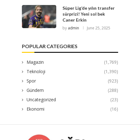
Süper Lig’de yılın transfer
sürprizi! Yeni sol bek
Caner Erkin
by
admin
June 25, 2025
POPULAR CATEGORIES
Magazin
(1,769)
Teknoloji
(1,390)
Spor
(923)
Gündem
(288)
Uncategorized
(23)
Ekonomi
(16)