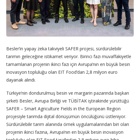
Besler’in yapay zeka takviyeli SAFER projesi, sürdürülebilir
tarımın geleceğine istikamet veriyor. Birinci fazı muvaffakiyetle
tamamlanan projenin ikinci fazı için Avrupa’nın en büyük besin
inovasyon topluluğu olan EIT Food’dan 2,8 milyon euro
dayanak alındı.
Türkiye’nin dondurulmuş besin ve margarin pazarında başkan
şirketi Besler, Avrupa Birliği ve TÜBİTAK iştirakinde yürüttüğü
SAFER – Smart Agriculture Fields in the European Region
projesiyle tarımda dijital dönüşümün öncülüğünü üstleniyor.
Sürdürülebilir tarım alanında örnek uygulamalarından biri olan
projenin ikinci fazına, Avrupa’nın en büyük besin inovasyon
topluluğu olan EIT Food tarafından 2,8 milyon euro hibe