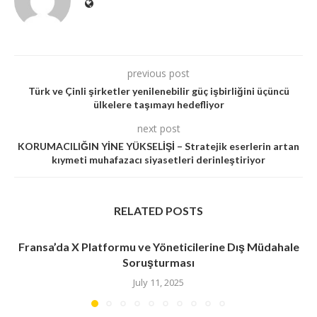
previous post
Türk ve Çinli şirketler yenilenebilir güç işbirliğini üçüncü
ülkelere taşımayı hedefliyor
next post
KORUMACILIĞIN YİNE YÜKSELİŞİ – Stratejik eserlerin artan
kıymeti muhafazacı siyasetleri derinleştiriyor
RELATED POSTS
Fransa’da X Platformu ve Yöneticilerine Dış Müdahale
Soruşturması
July 11, 2025