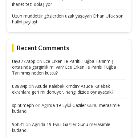
ihanet tezi dolaşıyor
Uzun müddettir gözlerden uzak yaşayan Erhan Ufak son
halini paylaştı
Recent Comments
taya777app
on
Ece Erken ile Parıltı Tuğba Tanınmış
ortasında gerginlik mi var? Ece Erken ile Parıltı Tuğba
Tanınmış neden küstü?
u888vip
on
Asude Kalebek kimdir? Asude Kalebek
ekranlara geri mi dönüyor, hangi dizide oynayacak?
spintimeph
on
Ağrı’da 19 Eylül Gaziler Günü merasimle
kutlandı
9ph31
on
Ağrı’da 19 Eylül Gaziler Günü merasimle
kutlandı