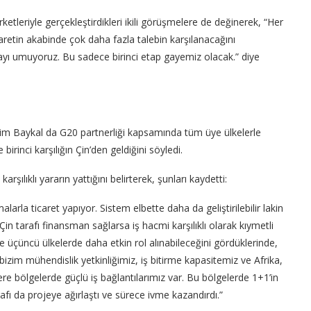
etleriyle gerçekleştirdikleri ikili görüşmelere de değinerek, “Her
iyaretin akabinde çok daha fazla talebin karşılanacağını
ı umuyoruz. Bu sadece birinci etap gayemiz olacak.” diye
m Baykal da G20 partnerliği kapsamında tüm üye ülkelerle
 birinci karşılığın Çin’den geldiğini söyledi.
karşılıklı yararın yattığını belirterek, şunları kaydetti:
alarla ticaret yapıyor. Sistem elbette daha da geliştirilebilir lakin
in tarafı finansman sağlarsa iş hacmi karşılıklı olarak kıymetli
likte üçüncü ülkelerde daha etkin rol alınabileceğini gördüklerinde,
a bizim mühendislik yetkinliğimiz, iş bitirme kapasitemiz ve Afrika,
re bölgelerde güçlü iş bağlantılarımız var. Bu bölgelerde 1+1’in
arafı da projeye ağırlaştı ve sürece ivme kazandırdı.”