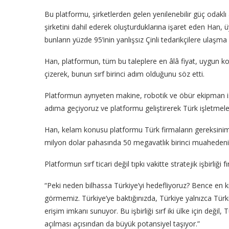
Bu platformu, şirketlerden gelen yenilenebilir güç odakl
şirketini dahil ederek oluşturduklarına işaret eden Han, 
bunların yüzde 95’inin yanlışsız Çinli tedarikçilere ulaşm
Han, platformun, tüm bu taleplere en âlâ fiyat, uygun koş
çizerek, bunun sırf birinci adım olduğunu söz etti.
Platformun ayrıyeten makine, robotik ve öbür ekipman ist
adıma geçiyoruz ve platformu geliştirerek Türk işletmele
Han, kelam konusu platformu Türk firmaların gereksinimi
milyon dolar pahasında 50 megavatlık birinci muahedenin
Platformun sırf ticari değil tıpkı vakitte stratejik işbirliğ
“Peki neden bilhassa Türkiye’yi hedefliyoruz? Bence en k
görmemiz. Türkiye’ye baktığınızda, Türkiye yalnızca Türki
erişim imkanı sunuyor. Bu işbirliği sırf iki ülke için deği
açılması açısından da büyük potansiyel taşıyor.”