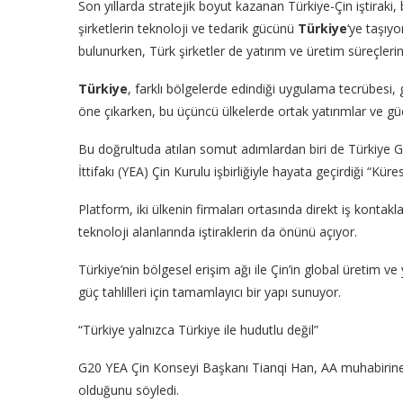
Son yıllarda stratejik boyut kazanan Türkiye-Çin iştiraki,
şirketlerin teknoloji ve tedarik gücünü
Türkiye
‘ye taşıy
bulunurken, Türk şirketler de yatırım ve üretim süreçleri
Türkiye
, farklı bölgelerde edindiği uygulama tecrübes
öne çıkarken, bu üçüncü ülkelerde ortak yatırımlar ve güç
Bu doğrultuda atılan somut adımlardan biri de Türkiye 
İttifakı (YEA) Çin Kurulu işbirliğiyle hayata geçirdiği “Kür
Platform, iki ülkenin firmaları ortasında direkt iş kontak
teknoloji alanlarında iştiraklerin da önünü açıyor.
Türkiye’nin bölgesel erişim ağı ile Çin’in global üretim v
güç tahlilleri için tamamlayıcı bir yapı sunuyor.
“Türkiye yalnızca Türkiye ile hudutlu değil”
G20 YEA Çin Konseyi Başkanı Tianqi Han, AA muhabirine, 
olduğunu söyledi.