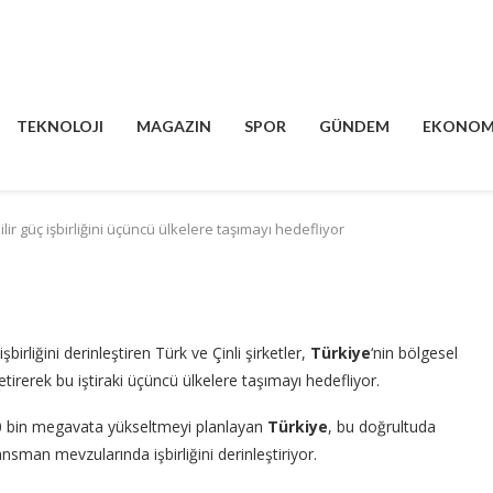
TEKNOLOJI
MAGAZIN
SPOR
GÜNDEM
EKONOM
ilir güç işbirliğini üçüncü ülkelere taşımayı hedefliyor
liğini derinleştiren Türk ve Çinli şirketler,
Türkiye
‘nin bölgesel
etirerek bu iştiraki üçüncü ülkelere taşımayı hedefliyor.
20 bin megavata yükseltmeyi planlayan
Türkiye
, bu doğrultuda
ansman mevzularında işbirliğini derinleştiriyor.