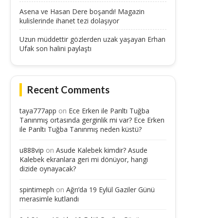
Asena ve Hasan Dere boşandı! Magazin
kulislerinde ihanet tezi dolaşıyor
Uzun müddettir gözlerden uzak yaşayan Erhan
Ufak son halini paylaştı
Recent Comments
taya777app
on
Ece Erken ile Parıltı Tuğba
Tanınmış ortasında gerginlik mi var? Ece Erken
ile Parıltı Tuğba Tanınmış neden küstü?
u888vip
on
Asude Kalebek kimdir? Asude
Kalebek ekranlara geri mi dönüyor, hangi
dizide oynayacak?
spintimeph
on
Ağrı’da 19 Eylül Gaziler Günü
merasimle kutlandı