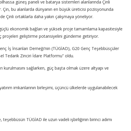
 bilhassa güneş paneli ve batarya sistemleri alanlarında Çinli
or. Çin, bu alanlarda dünyanın en büyük üreticisi pozisyonunda
nde Çinli ortaklarla daha yakın çalışmaya yöneliyor.
i, güçlü ekonomik bağları ve yüksek proje tamamlama kapasitesiyle
 projeleri geliştirme potansiyelini gündeme getiriyor.
Genç İş İnsanları Derneği’nin (TÜGİAD), G20 Genç Teşebbüsçüler
esel Tedarik Zinciri İdare Platformu” oldu.
ları kurulmasını sağlarken, güç başta olmak üzere altyapı ve
e yatırım imkanlarının birleşimi, üçüncü ülkelerde uygulanabilecek
teşebbüsün TÜGİAD ile uzun vadeli işbirliğinin birinci adımı