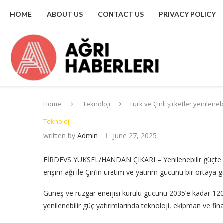
HOME
ABOUT US
CONTACT US
PRIVACY POLICY
Home
Teknoloji
Türk ve Çinli şirketler yenileneb
Teknoloji
written by
Admin
June 27, 2025
FİRDEVS YÜKSEL/HANDAN ÇIKARI – Yenilenebilir güçte işbir
erişim ağı ile Çin’in üretim ve yatırım gücünü bir ortaya g
Güneş ve rüzgar enerjisi kurulu gücünü 2035’e kadar 1
yenilenebilir güç yatırımlarında teknoloji, ekipman ve fin