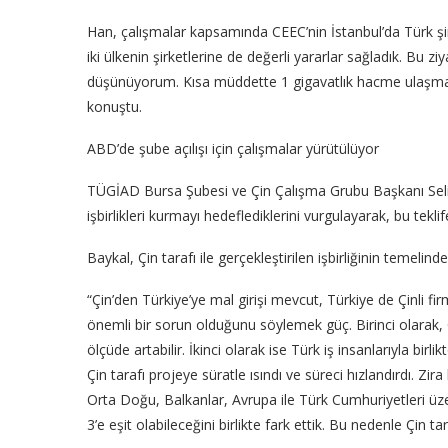
Han, çalışmalar kapsamında CEEC’nin İstanbul’da Türk şirk
iki ülkenin şirketlerine de değerli yararlar sağladık. Bu z
düşünüyorum. Kısa müddette 1 gigavatlık hacme ulaşmay
konuştu.
ABD’de şube açılışı için çalışmalar yürütülüyor
TÜGİAD Bursa Şubesi ve Çin Çalışma Grubu Başkanı Seli
işbirlikleri kurmayı hedeflediklerini vurgulayarak, bu teklife
Baykal, Çin tarafı ile gerçekleştirilen işbirliğinin temelinde 
“Çin’den Türkiye’ye mal girişi mevcut, Türkiye de Çinli firm
önemli bir sorun olduğunu söylemek güç. Birinci olarak, Ç
ölçüde artabilir. İkinci olarak ise Türk iş insanlarıyla bir
Çin tarafı projeye süratle ısındı ve süreci hızlandırdı. Zir
Orta Doğu, Balkanlar, Avrupa ile Türk Cumhuriyetleri üze
3’e eşit olabileceğini birlikte fark ettik. Bu nedenle Çin t