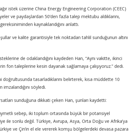
ı ağır istek üzerine China Energy Engineering Corporation (CEEC)
üyeler ve paydaşlardan 50’den fazla talep mektubu aldıklarını,
a gereksiniminden kaynaklandığını anlattı.
ullar ve kalite garantisiyle tek noktadan tahlil sunduğunun altını
eklerine de odaklandığını kaydeden Han, “Aynı vakitte, ikinci
rin fon taleplerine kesin dayanak sağlamaya çalışıyoruz.” dedi.
 doğrultusunda tasarladıklarını belirterek, kısa müddette 10
 imzalandığını söyledi.
i fırsatları sunduğuna dikkati çeken Han, şunları kaydetti:
ıymetli sebep, iki toplum ortasında büyük bir potansiyel
ye ile sonlu değil. Türkiye, Avrupa, Asya, Orta Doğu ve Afrika’ya
l, Türkiye ve Çin’in el ele vererek komşu bölgelerdeki devasa pazara