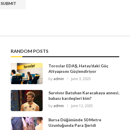
RANDOM POSTS
Toroslar EDAŞ, Hatay’daki Güç
Altyapısını Güçlendiriyor
by
admin
June 3, 2025
Survivor Batuhan Karacakaya annesi,
babası kardeşleri kim?
by
admin
June 12, 2025
Bursa Düğününde 50 Metre
Uzunluğunda Para Şeridi