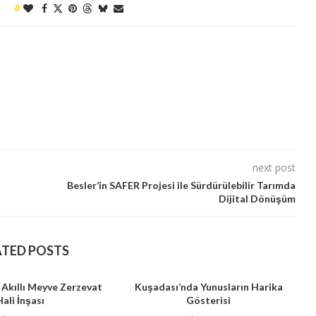
0
next post
Besler’in SAFER Projesi ile Sürdürülebilir Tarımda
Dijital Dönüşüm
ATED POSTS
 Akıllı Meyve Zerzevat
Kuşadası’nda Yunusların Harika
Hali İnşası
Gösterisi
B