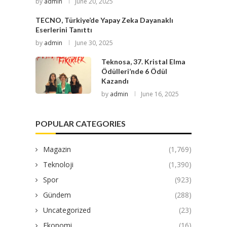
by
admin
June 20, 2025
TECNO, Türkiye’de Yapay Zeka Dayanaklı
Eserlerini Tanıttı
by
admin
June 30, 2025
Teknosa, 37. Kristal Elma
Ödülleri’nde 6 Ödül
Kazandı
by
admin
June 16, 2025
POPULAR CATEGORIES
Magazin
(1,769)
Teknoloji
(1,390)
Spor
(923)
Gündem
(288)
Uncategorized
(23)
Ekonomi
(16)