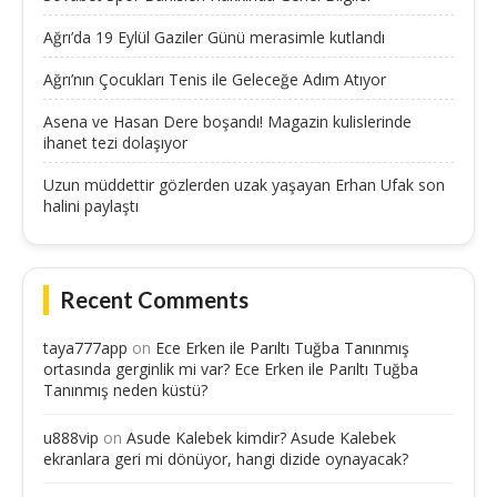
Ağrı’da 19 Eylül Gaziler Günü merasimle kutlandı
Ağrı’nın Çocukları Tenis ile Geleceğe Adım Atıyor
Asena ve Hasan Dere boşandı! Magazin kulislerinde
ihanet tezi dolaşıyor
Uzun müddettir gözlerden uzak yaşayan Erhan Ufak son
halini paylaştı
Recent Comments
taya777app
on
Ece Erken ile Parıltı Tuğba Tanınmış
ortasında gerginlik mi var? Ece Erken ile Parıltı Tuğba
Tanınmış neden küstü?
u888vip
on
Asude Kalebek kimdir? Asude Kalebek
ekranlara geri mi dönüyor, hangi dizide oynayacak?