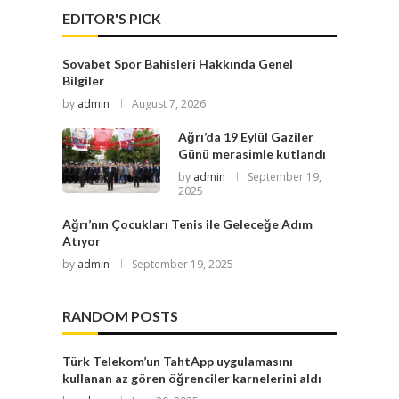
EDITOR'S PICK
Sovabet Spor Bahisleri Hakkında Genel
Bilgiler
by
admin
August 7, 2026
Ağrı’da 19 Eylül Gaziler
Günü merasimle kutlandı
by
admin
September 19,
2025
Ağrı’nın Çocukları Tenis ile Geleceğe Adım
Atıyor
by
admin
September 19, 2025
RANDOM POSTS
Türk Telekom’un TahtApp uygulamasını
kullanan az gören öğrenciler karnelerini aldı