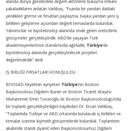
alanda dünya genelindeki değerli aktörlerle buluşma imkanı
yakaladıklarını anlatan Varlıbaş, “Fuarda bir yandan daldaki
yenilikleri görme ve fırsatları paylaşma, başka yandan yeni iş
birlikleri geliştirme açısından değerli temaslarda bulunduk.
Yatırımcılar ve biyoteknoloji alanında önde gelen üreticilerle
görüşmeler gerçekleştirdik. ABD’de yaşayan Türk
akademisyenlerimizi standımızda ağırladık;
Türkiye
‘de
biyoteknoloji alanında gerçekleştirilecek projeleri
değerlendirdik” dedi.
İŞ BİRLİĞİ FIRSATLARI KONUŞULDU
BİYOSAD heyetinin ayrıyeten
Türkiye
‘nin Boston
Başkonsolosu Diğdem Buner ve Boston Ticaret Ataşesi
Muhammet Emin Torunoğlu ile Boston Başkonsolosluğu’nda
bir toplantı gerçekleştirdiğini kaydeden Dr. Ercan Varlıbaş,
“Toplantıda Türkiye ve ABD ortasında kurulacak iş birlikleri ve
temalar üzerine kıymetli görüşmelerde bulunduk. Toplantının
akabinde standı ziyaret eden Başkonsolosumuz Diğdem