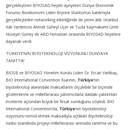
gerçekleştiren BİYOSAD heyeti ayrıyeten Dünya Ekonomik
Forumu Bioekonomi Lideri Brynne Stanton’un katılımıyla
gerçekleştirilen networking etkinliğinde de yerini aldı. İstanbul
Vali Yardımcısı Ahmet Süheyl Üçer ve Tuzla Kaymakamı Ümit
Hüseyin Güney de ABD temasları sırasında BİYOSAD heyetine
dayanak verdi.
‘TÜRKİYE’NİN BİYOTEKNOLOJİ VİZYONUNU DÜNYAYA
TANITTIK’
BİOSB ve BİYOSAD Yönetim Kurulu Lideri Dr. Ercan Varlıbaş,
BIO International Convention fuarının,
Türkiye
‘nin
biyoteknoloji alanındaki maksatlarını ölçülebilir bir biçimde
gözlemleme ve milletlerarası yatırımcılarla daldaki yatırımları
inceleme açısından büyük bir fırsat sunduğunu söyledi. BIO
International Convention’da,
Türkiye
‘nin biyoteknoloji
vizyonunu temsil etmek maksadıyla açtıkları Biyoteknoloji
Vadisi standında projeyi milletlerarası arenada tanıtma ve bu