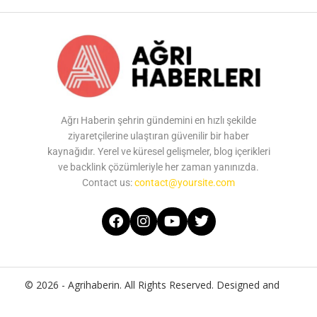
Ağrı Haberin şehrin gündemini en hızlı şekilde
ziyaretçilerine ulaştıran güvenilir bir haber
kaynağıdır. Yerel ve küresel gelişmeler, blog içerikleri
ve backlink çözümleriyle her zaman yanınızda.
Contact us:
contact@yoursite.com
© 2026 - Agrihaberin. All Rights Reserved. Designed and
Developed by
Agrihaberin