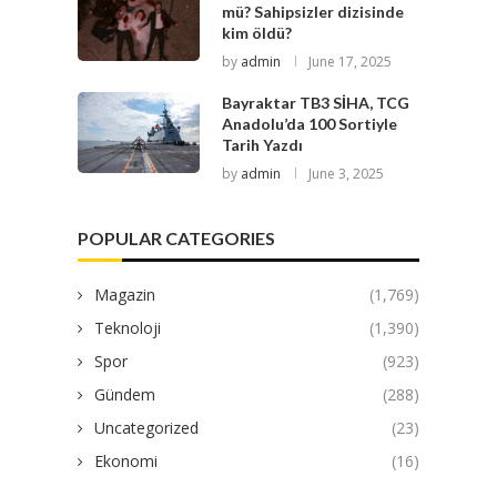
mü? Sahipsizler dizisinde
kim öldü?
by
admin
June 17, 2025
Bayraktar TB3 SİHA, TCG
Anadolu’da 100 Sortiyle
Tarih Yazdı
by
admin
June 3, 2025
POPULAR CATEGORIES
Magazin
(1,769)
Teknoloji
(1,390)
Spor
(923)
Gündem
(288)
Uncategorized
(23)
Ekonomi
(16)