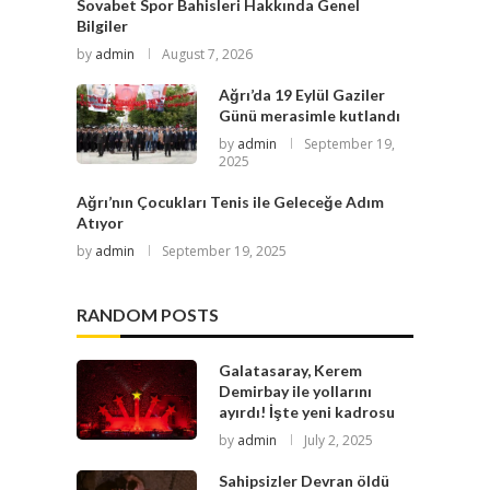
Sovabet Spor Bahisleri Hakkında Genel
Bilgiler
by
admin
August 7, 2026
Ağrı’da 19 Eylül Gaziler
Günü merasimle kutlandı
by
admin
September 19,
2025
Ağrı’nın Çocukları Tenis ile Geleceğe Adım
Atıyor
by
admin
September 19, 2025
RANDOM POSTS
Galatasaray, Kerem
Demirbay ile yollarını
ayırdı! İşte yeni kadrosu
by
admin
July 2, 2025
Sahipsizler Devran öldü