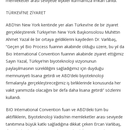
memleketler arası seviyede ilişkiler kurmamıza imkan tanıdı.”
TÜRKEVİ’NE ZİYARET
ABD’nin New York kentinde yer alan Türkevi’ne de bir ziyaret
gerçekleştirerek Türkiye’nin New York Başkonsolosu Muhittin
Ahmet Yazal ile bir ortaya geldiklerini kaydeden Dr. Varlıbaş,
“Geçen yıl Bio Process fuarının akabinde olduğu üzere, bu yıl da
Bio International Convention fuarının akabinde ziyaret ettiğimiz
Sayın Yazal, Türkiye’nin biyoteknoloji vizyonunun
paylaşılmasının sürekliliğini sağladığımız için duyduğu
memnuniyeti lisana getirdi ve ABD’deki biyoteknoloji
firmalarıyla gerçekleştireceğimiz iş birliklerinde konusunda her
vakit yanımızda olacağını bir defa daha lisana getirdi” sözlerini
kullandı.
BIO International Convention fuarı ve ABD’deki tüm bu
aktifliklerin, Biyoteknoloji Vadisi’nin memleketler arası seviyede
tanıtımına büyük katkı sağladığına dikkat çeken Ercan Varlıbaş,