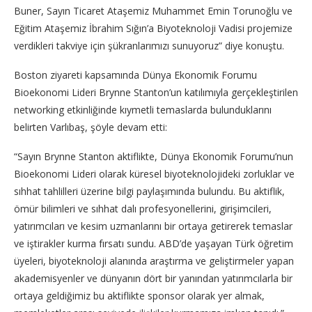
Buner, Sayın Ticaret Ataşemiz Muhammet Emin Torunoğlu ve
Eğitim Ataşemiz İbrahim Sığın’a Biyoteknoloji Vadisi projemize
verdikleri takviye için şükranlarımızı sunuyoruz” diye konuştu.
Boston ziyareti kapsamında Dünya Ekonomik Forumu
Bioekonomi Lideri Brynne Stanton’un katılımıyla gerçekleştirilen
networking etkinliğinde kıymetli temaslarda bulunduklarını
belirten Varlıbaş, şöyle devam etti:
“Sayın Brynne Stanton aktiflikte, Dünya Ekonomik Forumu’nun
Bioekonomi Lideri olarak küresel biyoteknolojideki zorluklar ve
sıhhat tahlilleri üzerine bilgi paylaşımında bulundu. Bu aktiflik,
ömür bilimleri ve sıhhat dalı profesyonellerini, girişimcileri,
yatırımcıları ve kesim uzmanlarını bir ortaya getirerek temaslar
ve iştirakler kurma fırsatı sundu. ABD’de yaşayan Türk öğretim
üyeleri, biyoteknoloji alanında araştırma ve geliştirmeler yapan
akademisyenler ve dünyanın dört bir yanından yatırımcılarla bir
ortaya geldiğimiz bu aktiflikte sponsor olarak yer almak,