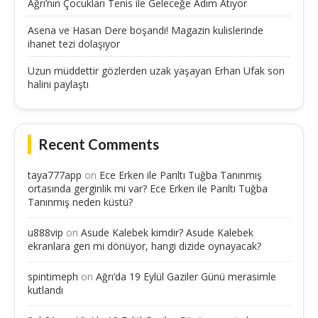
Ağrı’nın Çocukları Tenis ile Geleceğe Adım Atıyor
Asena ve Hasan Dere boşandı! Magazin kulislerinde
ihanet tezi dolaşıyor
Uzun müddettir gözlerden uzak yaşayan Erhan Ufak son
halini paylaştı
Recent Comments
taya777app
on
Ece Erken ile Parıltı Tuğba Tanınmış
ortasında gerginlik mi var? Ece Erken ile Parıltı Tuğba
Tanınmış neden küstü?
u888vip
on
Asude Kalebek kimdir? Asude Kalebek
ekranlara geri mi dönüyor, hangi dizide oynayacak?
spintimeph
on
Ağrı’da 19 Eylül Gaziler Günü merasimle
kutlandı