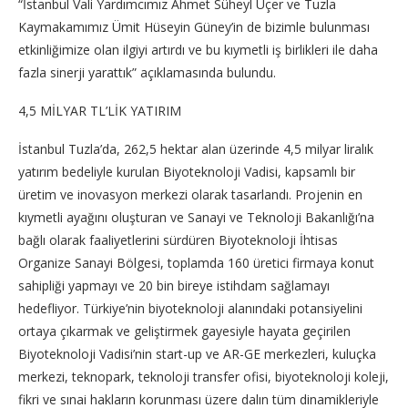
“İstanbul Vali Yardımcımız Ahmet Süheyl Üçer ve Tuzla
Kaymakamımız Ümit Hüseyin Güney’in de bizimle bulunması
etkinliğimize olan ilgiyi artırdı ve bu kıymetli iş birlikleri ile daha
fazla sinerji yarattık” açıklamasında bulundu.
4,5 MİLYAR TL’LİK YATIRIM
İstanbul Tuzla’da, 262,5 hektar alan üzerinde 4,5 milyar liralık
yatırım bedeliyle kurulan Biyoteknoloji Vadisi, kapsamlı bir
üretim ve inovasyon merkezi olarak tasarlandı. Projenin en
kıymetli ayağını oluşturan ve Sanayi ve Teknoloji Bakanlığı’na
bağlı olarak faaliyetlerini sürdüren Biyoteknoloji İhtisas
Organize Sanayi Bölgesi, toplamda 160 üretici firmaya konut
sahipliği yapmayı ve 20 bin bireye istihdam sağlamayı
hedefliyor. Türkiye’nin biyoteknoloji alanındaki potansiyelini
ortaya çıkarmak ve geliştirmek gayesiyle hayata geçirilen
Biyoteknoloji Vadisi’nin start-up ve AR-GE merkezleri, kuluçka
merkezi, teknopark, teknoloji transfer ofisi, biyoteknoloji koleji,
fikri ve sınai hakların korunması üzere dalın tüm dinamikleriyle