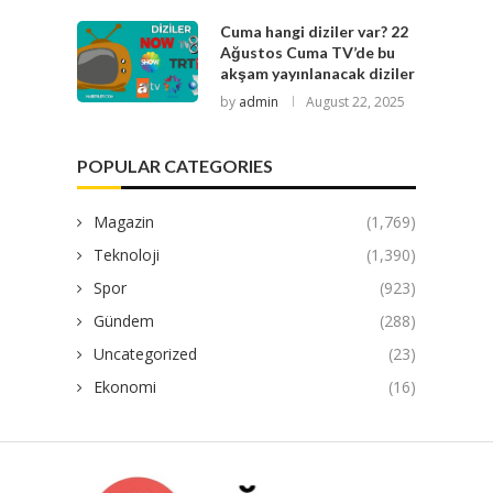
Cuma hangi diziler var? 22
Ağustos Cuma TV’de bu
akşam yayınlanacak diziler
by
admin
August 22, 2025
POPULAR CATEGORIES
Magazin
(1,769)
Teknoloji
(1,390)
Spor
(923)
Gündem
(288)
Uncategorized
(23)
Ekonomi
(16)