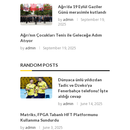
Ağrı’da 19 Eylül Gaziler
Günü merasimle kutlandı
by
admin
September 19,
2025
Ağrı’nın Çocukları Tenis ile Geleceğe Adım
Atıyor
by
admin
September 19, 2025
RANDOM POSTS
Dünyaca ünlü yıldızdan
Tadic ve Dzeko’ya
Fenerbahçe telefonu! İşte
aldığı cevap
by
admin
June 14, 2025
Matriks, FPGA Tabanlı HFT Platformunu
Kullanıma Sundurdu
by
admin
June 3, 2025