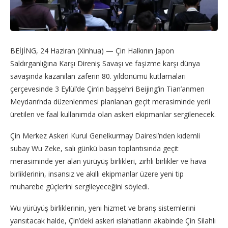
BEİJİNG, 24 Haziran (Xinhua) — Çin Halkının Japon
Saldırganlığına Karşı Direniş Savaşı ve faşizme karşı dünya
savaşında kazanılan zaferin 80. yıldönümü kutlamaları
çerçevesinde 3 Eylül’de Çin’in başşehri Beijing’in Tian’anmen
Meydanı’nda düzenlenmesi planlanan geçit merasiminde yerli
üretilen ve faal kullanımda olan askeri ekipmanlar sergilenecek.
Çin Merkez Askeri Kurul Genelkurmay Dairesi’nden kıdemli
subay Wu Zeke, salı günkü basın toplantısında geçit
merasiminde yer alan yürüyüş birlikleri, zırhlı birlikler ve hava
birliklerinin, insansız ve akıllı ekipmanlar üzere yeni tip
muharebe güçlerini sergileyeceğini söyledi.
Wu yürüyüş birliklerinin, yeni hizmet ve branş sistemlerini
yansıtacak halde, Çin’deki askeri ıslahatların akabinde Çin Silahlı