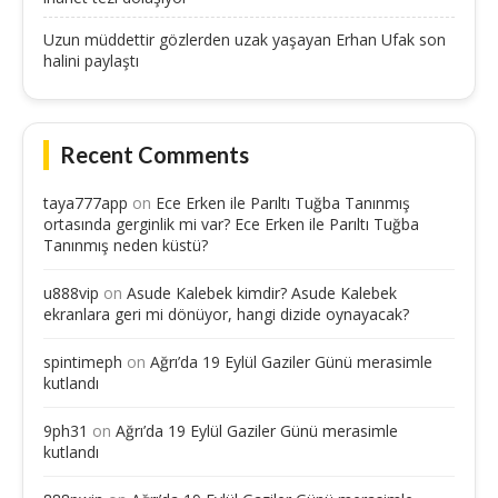
Uzun müddettir gözlerden uzak yaşayan Erhan Ufak son
halini paylaştı
Recent Comments
taya777app
on
Ece Erken ile Parıltı Tuğba Tanınmış
ortasında gerginlik mi var? Ece Erken ile Parıltı Tuğba
Tanınmış neden küstü?
u888vip
on
Asude Kalebek kimdir? Asude Kalebek
ekranlara geri mi dönüyor, hangi dizide oynayacak?
spintimeph
on
Ağrı’da 19 Eylül Gaziler Günü merasimle
kutlandı
9ph31
on
Ağrı’da 19 Eylül Gaziler Günü merasimle
kutlandı