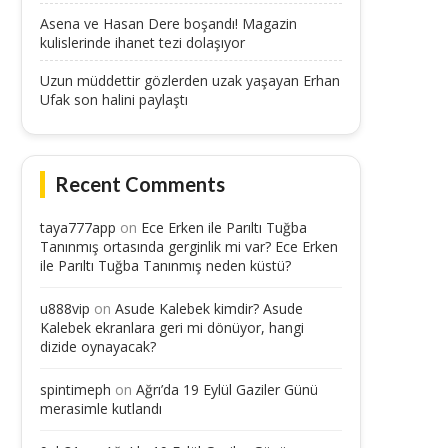
Asena ve Hasan Dere boşandı! Magazin
kulislerinde ihanet tezi dolaşıyor
Uzun müddettir gözlerden uzak yaşayan Erhan
Ufak son halini paylaştı
Recent Comments
taya777app
on
Ece Erken ile Parıltı Tuğba
Tanınmış ortasında gerginlik mi var? Ece Erken
ile Parıltı Tuğba Tanınmış neden küstü?
u888vip
on
Asude Kalebek kimdir? Asude
Kalebek ekranlara geri mi dönüyor, hangi
dizide oynayacak?
spintimeph
on
Ağrı’da 19 Eylül Gaziler Günü
merasimle kutlandı