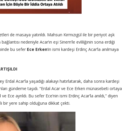
leri de masaya yatırıldı. Mahsun Kırmızıgül ile bir periyot aşk
 bağlantısı nedeniyle Acar’ın eşi Sinem’le evliliğinin sona erdiği
abinde bu sefer
Ece Erken
‘in ismi kardeşi Erdinç Acar’la anılmaya
RTIŞILDI
ey Erdal Acar’la yaşadığı alakayı hatırlatarak, daha sonra kardeşi
anları gündeme taşıdı. “Erdal Acar ve Ece Erken münasebeti ortaya
 ve Ece ayrıldı. Bu sefer Ece’nin ismi Erdinç Acar’la anıldı,” diyen
 bir yere sahip olduğuna dikkat çekti.