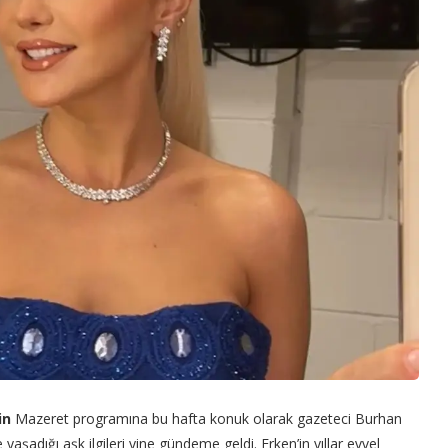
in
Mazeret programına bu hafta konuk olarak gazeteci Burhan
le yaşadığı aşk ilgileri yine gündeme geldi. Erken’in yıllar evvel