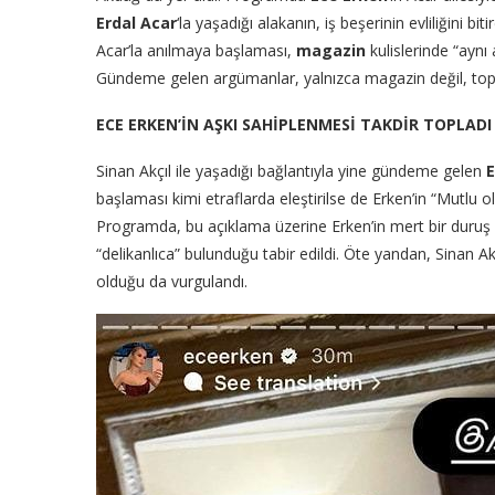
Erdal Acar
‘la yaşadığı alakanın, iş beşerinin evliliğini b
Acar’la anılmaya başlaması,
magazin
kulislerinde “aynı 
Gündeme gelen argümanlar, yalnızca magazin değil, toplu
ECE ERKEN’İN AŞKI SAHİPLENMESİ TAKDİR TOPLADI
Sinan Akçıl ile yaşadığı bağlantıyla yine gündeme gelen
E
başlaması kimi etraflarda eleştirilse de Erken’in “Mutlu 
Programda, bu açıklama üzerine Erken’in mert bir duruş s
“delikanlıca” bulunduğu tabir edildi. Öte yandan, Sinan Ak
olduğu da vurgulandı.