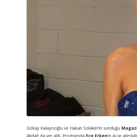
Gökay Kalaycıoğlu ve Hakan Solaker’in sunduğu
Magaz
Akdağ da yer aldı. Programda
Ece Erken
‘in Acar ailesiy