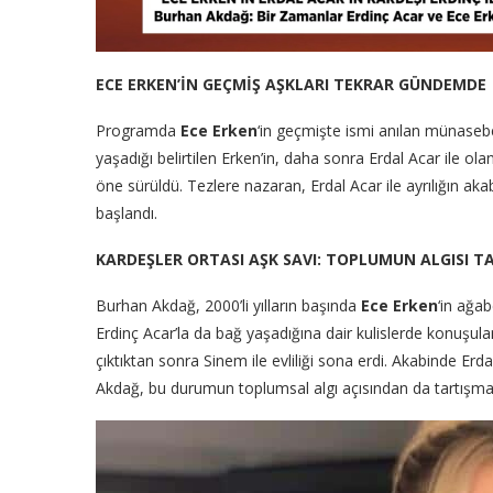
ECE ERKEN’İN GEÇMİŞ AŞKLARI TEKRAR GÜNDEMDE
Programda
Ece Erken
‘in geçmişte ismi anılan münasebet
yaşadığı belirtilen Erken’in, daha sonra Erdal Acar ile olan
öne sürüldü. Tezlere nazaran, Erdal Acar ile ayrılığın ak
başlandı.
KARDEŞLER ORTASI AŞK SAVI: TOPLUMUN ALGISI TA
Burhan Akdağ, 2000’li yılların başında
Ece Erken
‘in ağab
Erdinç Acar’la da bağ yaşadığına dair kulislerde konuşul
çıktıktan sonra Sinem ile evliliği sona erdi. Akabinde Erdal
Akdağ, bu durumun toplumsal algı açısından da tartışmalı