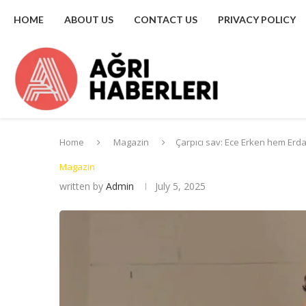
HOME
ABOUT US
CONTACT US
PRIVACY POLICY
Home
Magazin
Çarpıcı sav: Ece Erken hem Erda
Magazin
written by
Admin
July 5, 2025