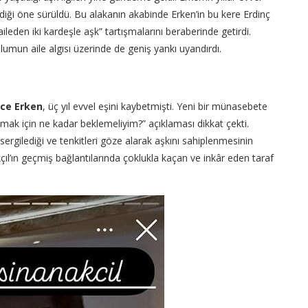
itirdiği öne sürüldü. Bu alakanın akabinde Erken’in bu kere Erdinç
aileden iki kardeşle aşk” tartışmalarını beraberinde getirdi.
mun aile algısı üzerinde de geniş yankı uyandırdı.
ce Erken
, üç yıl evvel eşini kaybetmişti. Yeni bir münasebete
olmak için ne kadar beklemeliyim?” açıklaması dikkat çekti.
ergilediği ve tenkitleri göze alarak aşkını sahiplenmesinin
çıl’ın geçmiş bağlantılarında çoklukla kaçan ve inkâr eden taraf