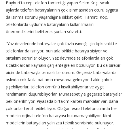
Bayburt’ta cep telefon tamirciliği yapan Selim Koç, sıcak
aylarda telefon bataryalarının çok ısınmasından ötürü aygıtta
da ısınma sorunu yaşandığına dikkat çekti. Tamirci Koç,
telefonlarda uydurma bataryaların kullanılmasını
önermediklerini belirterek şunları söz etti:
“Yaz devirlerinde bataryalar çok fazla ısındığı için tıpkı vakitte
telefonlar da ısınıyor, bunlarla birlikte batarya şişiyor ve
birtakım sorunlar oluyor. Yaz devrinde telefonlarda en çok
sıcaklıklardan kaynaklı şarj entegreleri bozuluyor. Bu da birebir
biçimde bataryayla temaslı bir durum. Geçersiz bataryalarda
aslında çok fazla patlama meydana gelmiyor. Lakin çabuk
şişebiliyorlar, telefon ömrünü kısaltabiliyorlar ve aygıt
randımanını düşürebiliyorlar. Münasebetiyle geçersiz bataryalar
pek önerilmiyor. Piyasada birtakım kaliteli markalar var, daha
çok onlar tercih edilebiliyor. Olağan esnaf telefoncularda her
modelin orjinal telefon bataryası bulunamayabiliyor. Kimi
modellerin bataryaları yalnızca teknik servisinde bulunuyor.