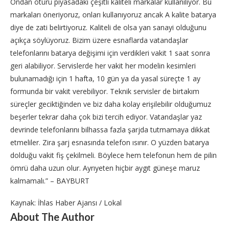
Ondan ötürü piyasadaki çeşitli kaliteli markalar kullanılıyor. Bu
markaları öneriyoruz, onları kullanıyoruz ancak A kalite batarya
diye de zati belirtiyoruz. Kaliteli de olsa yan sanayi olduğunu
açıkça söylüyoruz. Bizim üzere esnaflarda vatandaşlar
telefonlarını batarya değişimi için verdikleri vakit 1 saat sonra
geri alabiliyor. Servislerde her vakit her modelin kesimleri
bulunamadığı için 1 hafta, 10 gün ya da yasal süreçte 1 ay
formunda bir vakit verebiliyor. Teknik servisler de birtakım
süreçler geciktiğinden ve biz daha kolay erişilebilir olduğumuz
beşerler tekrar daha çok bizi tercih ediyor. Vatandaşlar yaz
devrinde telefonlarını bilhassa fazla şarjda tutmamaya dikkat
etmeliler. Zira şarj esnasında telefon ısınır. O yüzden batarya
dolduğu vakit fiş çekilmeli. Böylece hem telefonun hem de pilin
ömrü daha uzun olur. Ayrıyeten hiçbir aygıt güneşe maruz
kalmamalı.” – BAYBURT
Kaynak: İhlas Haber Ajansı / Lokal
About The Author