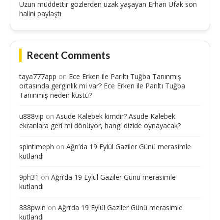
Uzun müddettir gözlerden uzak yaşayan Erhan Ufak son
halini paylaştı
Recent Comments
taya777app
on
Ece Erken ile Parıltı Tuğba Tanınmış
ortasında gerginlik mi var? Ece Erken ile Parıltı Tuğba
Tanınmış neden küstü?
u888vip
on
Asude Kalebek kimdir? Asude Kalebek
ekranlara geri mi dönüyor, hangi dizide oynayacak?
spintimeph
on
Ağrı’da 19 Eylül Gaziler Günü merasimle
kutlandı
9ph31
on
Ağrı’da 19 Eylül Gaziler Günü merasimle
kutlandı
888pwin
on
Ağrı’da 19 Eylül Gaziler Günü merasimle
kutlandı