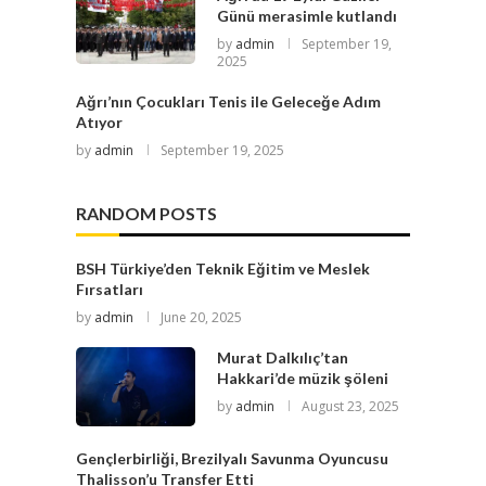
Günü merasimle kutlandı
by
admin
September 19,
2025
Ağrı’nın Çocukları Tenis ile Geleceğe Adım
Atıyor
by
admin
September 19, 2025
RANDOM POSTS
BSH Türkiye’den Teknik Eğitim ve Meslek
Fırsatları
by
admin
June 20, 2025
Murat Dalkılıç’tan
Hakkari’de müzik şöleni
by
admin
August 23, 2025
Gençlerbirliği, Brezilyalı Savunma Oyuncusu
Thalisson’u Transfer Etti