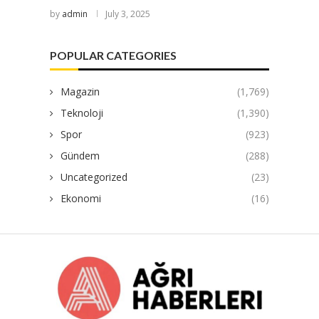
by
admin
July 3, 2025
POPULAR CATEGORIES
Magazin
(1,769)
Teknoloji
(1,390)
Spor
(923)
Gündem
(288)
Uncategorized
(23)
Ekonomi
(16)