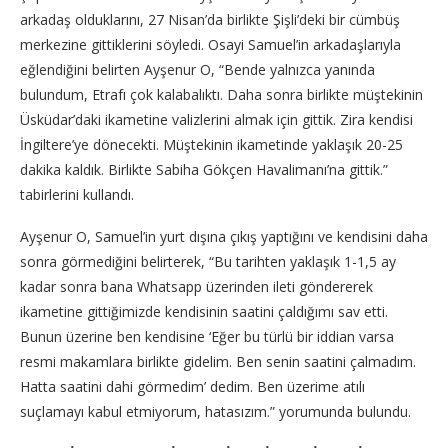
arkadaş olduklarını, 27 Nisan’da birlikte Şişli’deki bir cümbüş
merkezine gittiklerini söyledi. Osayi Samuel’in arkadaşlarıyla
eğlendiğini belirten Ayşenur O, “Bende yalnızca yanında
bulundum, Etrafı çok kalabalıktı. Daha sonra birlikte müştekinin
Üsküdar’daki ikametine valizlerini almak için gittik. Zira kendisi
İngiltere’ye dönecekti. Müştekinin ikametinde yaklaşık 20-25
dakika kaldık. Birlikte Sabiha Gökçen Havalimanı’na gittik.”
tabirlerini kullandı.
Ayşenur O, Samuel’in yurt dışına çıkış yaptığını ve kendisini daha
sonra görmediğini belirterek, “Bu tarihten yaklaşık 1-1,5 ay
kadar sonra bana Whatsapp üzerinden ileti göndererek
ikametine gittiğimizde kendisinin saatini çaldığımı sav etti.
Bunun üzerine ben kendisine ‘Eğer bu türlü bir iddian varsa
resmi makamlara birlikte gidelim. Ben senin saatini çalmadım.
Hatta saatini dahi görmedim’ dedim. Ben üzerime atılı
suçlamayı kabul etmiyorum, hatasızım.” yorumunda bulundu.