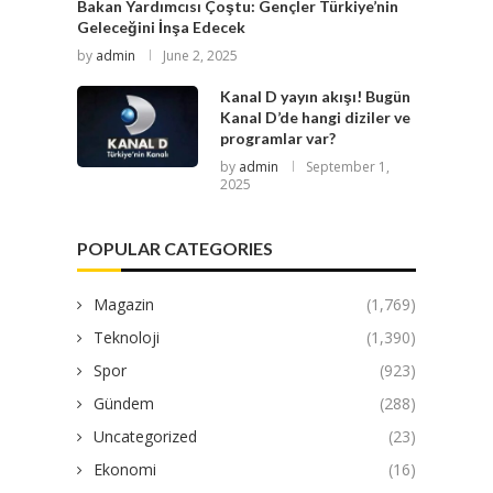
Bakan Yardımcısı Çoştu: Gençler Türkiye’nin
Geleceğini İnşa Edecek
by
admin
June 2, 2025
Kanal D yayın akışı! Bugün
Kanal D’de hangi diziler ve
programlar var?
by
admin
September 1,
2025
POPULAR CATEGORIES
Magazin
(1,769)
Teknoloji
(1,390)
Spor
(923)
Gündem
(288)
Uncategorized
(23)
Ekonomi
(16)