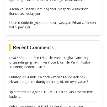
Asena ve Hasan Dere boşandı! Magazin kulislerinde
ihanet tezi dolaşıyor
Uzun müddettir gözlerden uzak yaşayan Erhan Ufak son
halini paylaştı
Recent Comments
taya777app
on
Ece Erken ile Parıltı Tuğba Tanınmış
ortasında gerginlik mi var? Ece Erken ile Parıltı Tuğba
Tanınmış neden küstü?
u888vip
on
Asude Kalebek kimdir? Asude Kalebek
ekranlara geri mi dönüyor, hangi dizide oynayacak?
spintimeph
on
Ağrı’da 19 Eylül Gaziler Günü merasimle
kutlandı
9ph31
on
Ağrı’da 19 Eylül Gaziler Günü merasimle