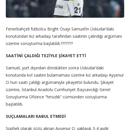
Fenerbahçeli futbolcu Bright Osayi Samuel’in Üsküdar’daki
konutundan kız arkadaşı tarafından saatinin çalındığı argümanı
üzerine soruşturma başlatıldı.???????
SAATİNİ ÇALDIĞI TEZİYLE ŞİKAYET ETTİ
Samuel, yurt dışından döndükten sonra Üsküdar’daki
konutunda kol saatini bulamaması üzerine kız arkadaşı Ayşenur
O.’nun saati çaldığı argümanıyla şikayette bulundu. Şikayet
üzerine, İstanbul Anadolu Cumhuriyet Başsavcılığı Genel
Soruşturma Ofisince “hırsızlık” cürmünden soruşturma
başlatıldı.
SUÇLAMALARI KABUL ETMEDİ
Şüpheli olarak sözü alınan Ayşenur O. yaklaşık 3-4 aydır