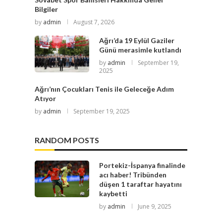
Bilgiler
by
admin
August 7, 2026
Ağrı’da 19 Eylül Gaziler
Günü merasimle kutlandı
by
admin
September 19,
2025
Ağrı’nın Çocukları Tenis ile Geleceğe Adım
Atıyor
by
admin
September 19, 2025
RANDOM POSTS
Portekiz-İspanya finalinde
acı haber! Tribünden
düşen 1 taraftar hayatını
kaybetti
by
admin
June 9, 2025