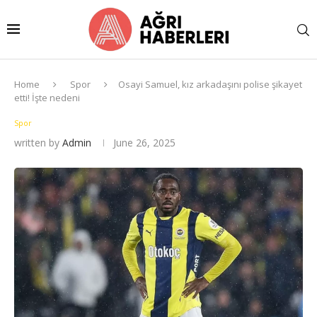
Home
Spor
Osayi Samuel, kız arkadaşını polise şikayet
etti! İşte nedeni
Spor
written by
Admin
June 26, 2025