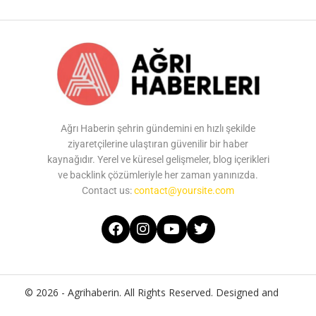
Ağrı Haberin şehrin gündemini en hızlı şekilde
ziyaretçilerine ulaştıran güvenilir bir haber
kaynağıdır. Yerel ve küresel gelişmeler, blog içerikleri
ve backlink çözümleriyle her zaman yanınızda.
Contact us:
contact@yoursite.com
© 2026 - Agrihaberin. All Rights Reserved. Designed and
Developed by
Agrihaberin