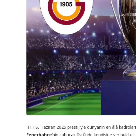
IFFHS, Haziran 2025 prestijiyle dünyanın en âlâ kadroları
Fenerbahçe
‘nin çabucak üstünde kendisine yer buldu. 