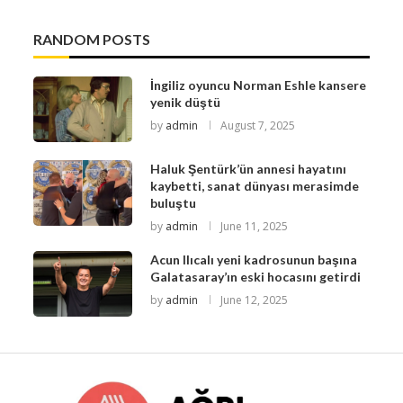
RANDOM POSTS
İngiliz oyuncu Norman Eshle kansere
yenik düştü
by
admin
August 7, 2025
Haluk Şentürk’ün annesi hayatını
kaybetti, sanat dünyası merasimde
buluştu
by
admin
June 11, 2025
Acun Ilıcalı yeni kadrosunun başına
Galatasaray’ın eski hocasını getirdi
by
admin
June 12, 2025