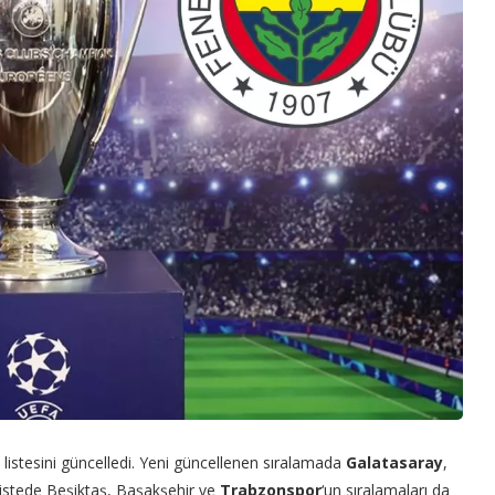
 listesini güncelledi. Yeni güncellenen sıralamada
Galatasaray
,
Listede Beşiktaş, Başakşehir ve
Trabzonspor
‘un sıralamaları da