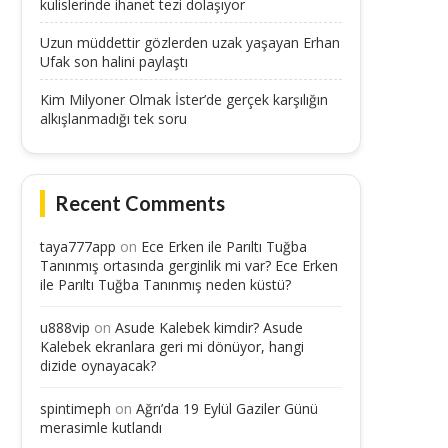
kulislerinde ihanet tezi dolaşıyor
Uzun müddettir gözlerden uzak yaşayan Erhan
Ufak son halini paylaştı
Kim Milyoner Olmak İster’de gerçek karşılığın
alkışlanmadığı tek soru
Recent Comments
taya777app
on
Ece Erken ile Parıltı Tuğba
Tanınmış ortasında gerginlik mi var? Ece Erken
ile Parıltı Tuğba Tanınmış neden küstü?
u888vip
on
Asude Kalebek kimdir? Asude
Kalebek ekranlara geri mi dönüyor, hangi
dizide oynayacak?
spintimeph
on
Ağrı’da 19 Eylül Gaziler Günü
merasimle kutlandı