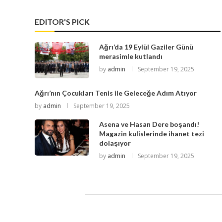
EDITOR'S PICK
Ağrı’da 19 Eylül Gaziler Günü
merasimle kutlandı
by
admin
September 19, 2025
Ağrı’nın Çocukları Tenis ile Geleceğe Adım Atıyor
by
admin
September 19, 2025
Asena ve Hasan Dere boşandı!
Magazin kulislerinde ihanet tezi
dolaşıyor
by
admin
September 19, 2025