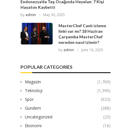
Endonezya’da Taş Ocağında Heyelan: 7 Kişi
Hayatını Kaybetti
by
admin
May 30, 2025
MasterChef Canlı izleme
linki var mı? 18 Haziran
Çarşamba MasterChef
nereden nasıl izlenir?
by
admin
June 18, 2025
POPULAR CATEGORIES
Magazin
(1,769)
Teknoloji
(1,390)
Spor
(923)
Gündem
(288)
Uncategorized
(23)
Ekonomi
(16)