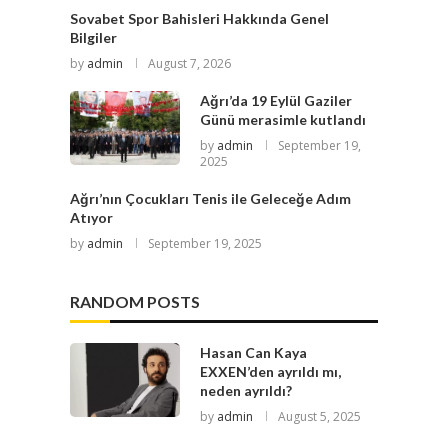
Sovabet Spor Bahisleri Hakkında Genel
Bilgiler
by
admin
August 7, 2026
Ağrı’da 19 Eylül Gaziler
Günü merasimle kutlandı
by
admin
September 19,
2025
Ağrı’nın Çocukları Tenis ile Geleceğe Adım
Atıyor
by
admin
September 19, 2025
RANDOM POSTS
Hasan Can Kaya
EXXEN’den ayrıldı mı,
neden ayrıldı?
by
admin
August 5, 2025