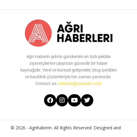
Ağrı Haberin şehrin gündemini en hızlı şekilde
ziyaretçilerine ulaştıran güvenilir bir haber
kaynağıdır. Yerel ve küresel gelişmeler, blog içerikleri
ve backlink çözümleriyle her zaman yanınızda.
Contact us:
contact@yoursite.com
© 2026 - Agrihaberin. All Rights Reserved. Designed and
Developed by
Agrihaberin