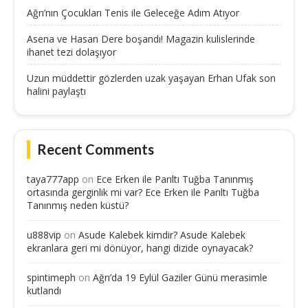
Ağrı’nın Çocukları Tenis ile Geleceğe Adım Atıyor
Asena ve Hasan Dere boşandı! Magazin kulislerinde
ihanet tezi dolaşıyor
Uzun müddettir gözlerden uzak yaşayan Erhan Ufak son
halini paylaştı
Recent Comments
taya777app
on
Ece Erken ile Parıltı Tuğba Tanınmış
ortasında gerginlik mi var? Ece Erken ile Parıltı Tuğba
Tanınmış neden küstü?
u888vip
on
Asude Kalebek kimdir? Asude Kalebek
ekranlara geri mi dönüyor, hangi dizide oynayacak?
spintimeph
on
Ağrı’da 19 Eylül Gaziler Günü merasimle
kutlandı