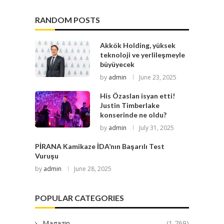
RANDOM POSTS
Akkök Holding, yüksek
teknoloji ve yerlileşmeyle
büyüyecek
by
admin
June 23, 2025
His Özaslan isyan etti!
Justin Timberlake
konserinde ne oldu?
by
admin
July 31, 2025
PİRANA Kamikaze İDA’nın Başarılı Test
Vuruşu
by
admin
June 28, 2025
POPULAR CATEGORIES
Magazin
(1,769)