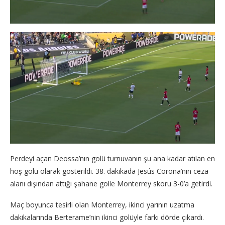
Perdeyi açan Deossa’nın golü turnuvanın şu ana kadar atılan en
hoş golü olarak gösterildi. 38. dakikada Jesús Corona’nın ceza
alanı dışından attığı şahane golle Monterrey skoru 3-0’a getirdi.
Maç boyunca tesirli olan Monterrey, ikinci yarının uzatma
dakikalarında Berterame’nin ikinci golüyle farkı dörde çıkardı.