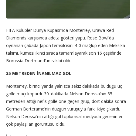
FIFA Kulüpler Dünya Kupası’nda Monterrey, Urawa Red
Diamonds karşısında adeta gösteri yaptı. Rose Bowl’da
oynanan çabada Japon temsilcisini 4-0 mağlup eden Meksika
takımı, kümesi ikinci sırada tamamlayarak son 16 çeşidinde
Borussia Dortmund’un rakibi oldu.
35 METREDEN İNANILMAZ GOL
Monterrey, birinci yarıda yalnızca sekiz dakikada bulduğu üç
golle maçı kopardı. 30. dakikada Nelson Deossa’nın 35
metreden attığı nefis golle öne geçen grup, dört dakika sonra
German Berterame’nin düzgün vuruşuyla farkı ikiye çıkardı.
Nelson Deossa’nın attığı gol toplumsal medyada gecenin en
çok paylaşılan görüntüsü oldu.