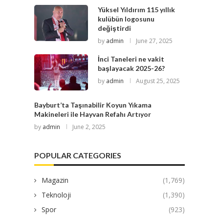
Yüksel Yıldırım 115 yıllık
kulübün logosunu
değiştirdi
by
admin
June 27, 2025
İnci Taneleri ne vakit
başlayacak 2025-26?
by
admin
August 25, 2025
Bayburt’ta Taşınabilir Koyun Yıkama
Makineleri ile Hayvan Refahı Artıyor
by
admin
June 2, 2025
POPULAR CATEGORIES
Magazin
(1,769)
Teknoloji
(1,390)
Spor
(923)