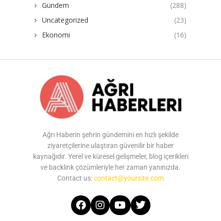
Gündem
(288)
Uncategorized
(23)
Ekonomi
(16)
Ağrı Haberin şehrin gündemini en hızlı şekilde
ziyaretçilerine ulaştıran güvenilir bir haber
kaynağıdır. Yerel ve küresel gelişmeler, blog içerikleri
ve backlink çözümleriyle her zaman yanınızda.
Contact us:
contact@yoursite.com