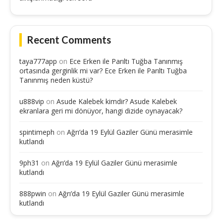
Recent Comments
taya777app
on
Ece Erken ile Parıltı Tuğba Tanınmış
ortasında gerginlik mi var? Ece Erken ile Parıltı Tuğba
Tanınmış neden küstü?
u888vip
on
Asude Kalebek kimdir? Asude Kalebek
ekranlara geri mi dönüyor, hangi dizide oynayacak?
spintimeph
on
Ağrı’da 19 Eylül Gaziler Günü merasimle
kutlandı
9ph31
on
Ağrı’da 19 Eylül Gaziler Günü merasimle
kutlandı
888pwin
on
Ağrı’da 19 Eylül Gaziler Günü merasimle
kutlandı