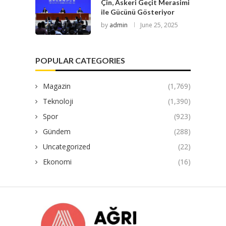
Çin, Askeri Geçit Merasimi
ile Gücünü Gösteriyor
by
admin
June 25, 2025
POPULAR CATEGORIES
Magazin
(1,769)
Teknoloji
(1,390)
Spor
(923)
Gündem
(288)
Uncategorized
(22)
Ekonomi
(16)