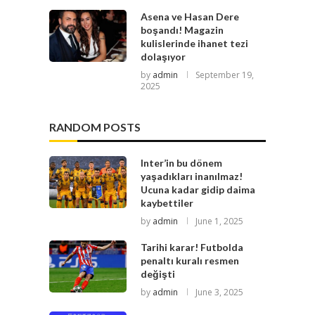
Asena ve Hasan Dere
boşandı! Magazin
kulislerinde ihanet tezi
dolaşıyor
by
admin
September 19,
2025
RANDOM POSTS
Inter’in bu dönem
yaşadıkları inanılmaz!
Ucuna kadar gidip daima
kaybettiler
by
admin
June 1, 2025
Tarihi karar! Futbolda
penaltı kuralı resmen
değişti
by
admin
June 3, 2025