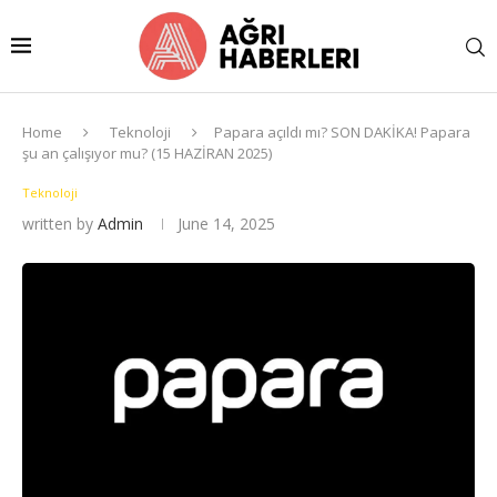
Home
Teknoloji
Papara açıldı mı? SON DAKİKA! Papara
şu an çalışıyor mu? (15 HAZİRAN 2025)
Teknoloji
written by
Admin
June 14, 2025