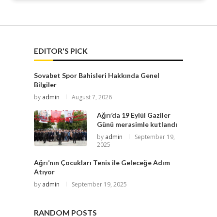
EDITOR'S PICK
Sovabet Spor Bahisleri Hakkında Genel
Bilgiler
by
admin
August 7, 2026
Ağrı’da 19 Eylül Gaziler
Günü merasimle kutlandı
by
admin
September 19,
2025
Ağrı’nın Çocukları Tenis ile Geleceğe Adım
Atıyor
by
admin
September 19, 2025
RANDOM POSTS