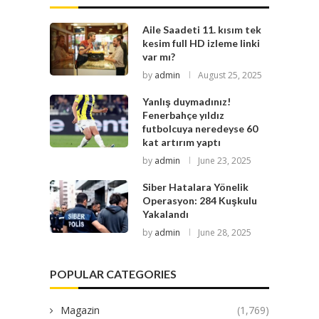
Aile Saadeti 11. kısım tek
kesim full HD izleme linki
var mı?
by
admin
August 25, 2025
Yanlış duymadınız!
Fenerbahçe yıldız
futbolcuya neredeyse 60
kat artırım yaptı
by
admin
June 23, 2025
Siber Hatalara Yönelik
Operasyon: 284 Kuşkulu
Yakalandı
by
admin
June 28, 2025
POPULAR CATEGORIES
Magazin
(1,769)