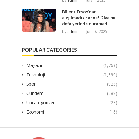
by
admin
July 1, 2025
Bülent Ersoy’dan
alışılmadık sahne! Diva bu
defa yerinde duramadı
by
admin
June 8, 2025
POPULAR CATEGORIES
Magazin
(1,769)
Teknoloji
(1,390)
Spor
(923)
Gündem
(288)
Uncategorized
(23)
Ekonomi
(16)