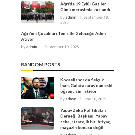
Ağrı’da 19 Eylül Gaziler
Günü merasimle kutlandı
by
admin
September 19,
2025
Ağrı’nın Çocukları Tenis ile Geleceğe Adım
Atıyor
by
admin
September 19, 2025
RANDOM POSTS
Kocaelispor’da Selçuk
İnan, Galatasaray’dan eski
öğrencisini istiyor
by
admin
June 10, 2025
Yapay Zeka Politikaları
Derneği Başkanı: Yapay
zeka, stratejik bir ihtiyaç,
magazin konusu değil