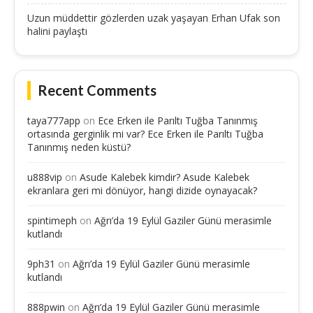
Uzun müddettir gözlerden uzak yaşayan Erhan Ufak son
halini paylaştı
Recent Comments
taya777app
on
Ece Erken ile Parıltı Tuğba Tanınmış
ortasında gerginlik mi var? Ece Erken ile Parıltı Tuğba
Tanınmış neden küstü?
u888vip
on
Asude Kalebek kimdir? Asude Kalebek
ekranlara geri mi dönüyor, hangi dizide oynayacak?
spintimeph
on
Ağrı’da 19 Eylül Gaziler Günü merasimle
kutlandı
9ph31
on
Ağrı’da 19 Eylül Gaziler Günü merasimle
kutlandı
888pwin
on
Ağrı’da 19 Eylül Gaziler Günü merasimle