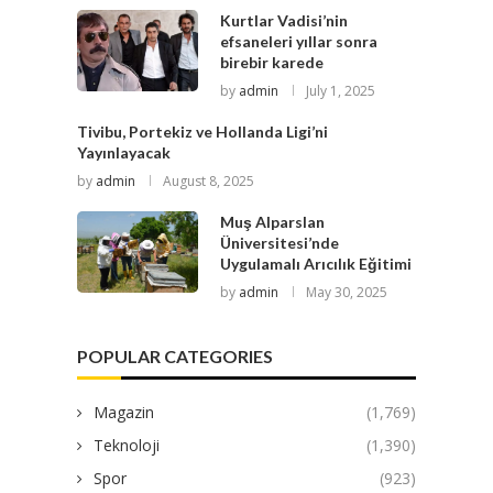
Kurtlar Vadisi’nin
efsaneleri yıllar sonra
birebir karede
by
admin
July 1, 2025
Tivibu, Portekiz ve Hollanda Ligi’ni
Yayınlayacak
by
admin
August 8, 2025
Muş Alparslan
Üniversitesi’nde
Uygulamalı Arıcılık Eğitimi
by
admin
May 30, 2025
POPULAR CATEGORIES
Magazin
(1,769)
Teknoloji
(1,390)
Spor
(923)