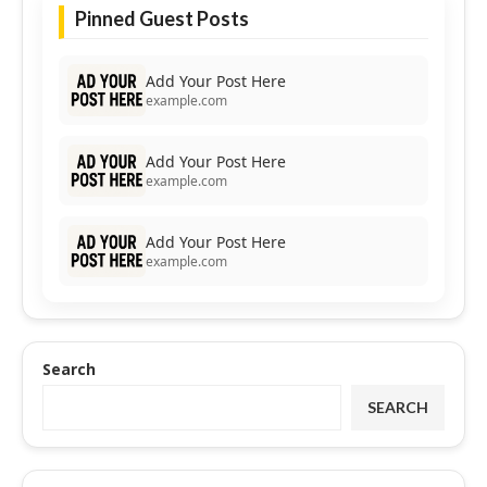
Pinned Guest Posts
Add Your Post Here
example.com
Add Your Post Here
example.com
Add Your Post Here
example.com
Search
SEARCH