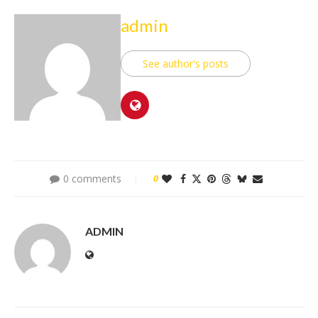
admin
See author's posts
0 comments
0
ADMIN