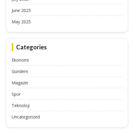
June 2025
May 2025
Categories
Ekonomi
Gündem
Magazin
Spor
Teknoloji
Uncategorized