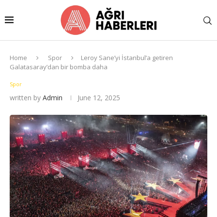
Home
Spor
Leroy Sane’yi İstanbul’a getiren
Galatasaray’dan bir bomba daha
Spor
written by
Admin
June 12, 2025