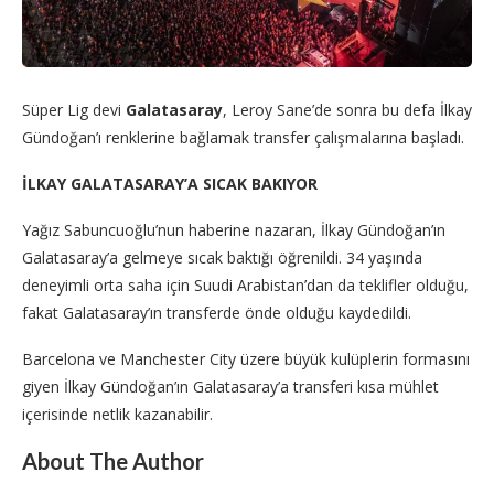
Süper Lig devi
Galatasaray
, Leroy Sane’de sonra bu defa İlkay
Gündoğan’ı renklerine bağlamak transfer çalışmalarına başladı.
İLKAY GALATASARAY’A SICAK BAKIYOR
Yağız Sabuncuoğlu’nun haberine nazaran, İlkay Gündoğan’ın
Galatasaray’a gelmeye sıcak baktığı öğrenildi. 34 yaşında
deneyimli orta saha için Suudi Arabistan’dan da teklifler olduğu,
fakat Galatasaray’ın transferde önde olduğu kaydedildi.
Barcelona ve Manchester City üzere büyük kulüplerin formasını
giyen İlkay Gündoğan’ın Galatasaray’a transferi kısa mühlet
içerisinde netlik kazanabilir.
About The Author