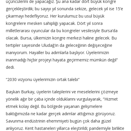
üçüncülerini de yapacağız. Şu ana kadar dört büyük kongre
gerçekleştirdik; bu sayıyı yıl sonunda sekize, gelecek yıl ise 15’e
çıkarmayı hedefliyoruz. Her kurulumuz bu usul büyük
kongrelere mesken sahipliği yapacak. Dört yıl sonra
milletlerarası oyuncular da bu kongreler vesilesiyle Bursa’da
olacak. Bursa, ülkemizin kongre merkezi haline gelecek. Bu
tertipler sayesinde Uludağ’ın da geleceğinin değişeceğine
inanıyorum. Hayaller bu adımlarla başlıyor. Üyelerimizin
inanmadığı hiçbir projeyi hayata geçirmemiz mümkün değil”
dedi.
“2030 vizyonu üyelerimizin ortak talebi”
Başkan Burkay, üyelerin taleplerini ve meselelerini çözmeye
yönelik ağır bir çaba içinde olduklarını vurgulayarak, “Hizmet
etmek kolay değil. Bu bölgede yaşanan gelişmelere
baktığımızda ne kadar gerçek adımlar attığımızı görüyoruz.
Savunma endüstrinin ehemmiyeti bugün çok daha güzel
anlıyoruz. Kent hastaneleri yıllarca eleştirildi; pandemiyle birlikte