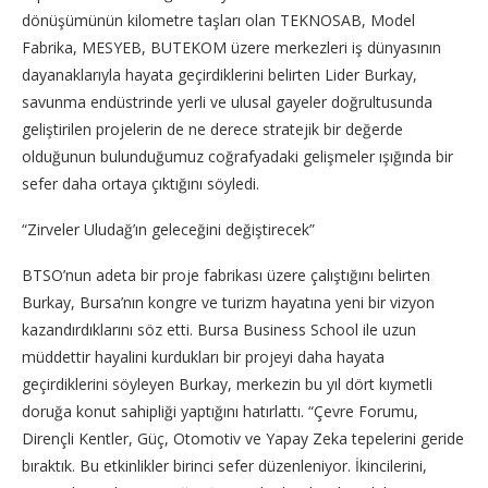
dönüşümünün kilometre taşları olan TEKNOSAB, Model
Fabrika, MESYEB, BUTEKOM üzere merkezleri iş dünyasının
dayanaklarıyla hayata geçirdiklerini belirten Lider Burkay,
savunma endüstrinde yerli ve ulusal gayeler doğrultusunda
geliştirilen projelerin de ne derece stratejik bir değerde
olduğunun bulunduğumuz coğrafyadaki gelişmeler ışığında bir
sefer daha ortaya çıktığını söyledi.
“Zirveler Uludağ’ın geleceğini değiştirecek”
BTSO’nun adeta bir proje fabrikası üzere çalıştığını belirten
Burkay, Bursa’nın kongre ve turizm hayatına yeni bir vizyon
kazandırdıklarını söz etti. Bursa Business School ile uzun
müddettir hayalini kurdukları bir projeyi daha hayata
geçirdiklerini söyleyen Burkay, merkezin bu yıl dört kıymetli
doruğa konut sahipliği yaptığını hatırlattı. “Çevre Forumu,
Dirençli Kentler, Güç, Otomotiv ve Yapay Zeka tepelerini geride
bıraktık. Bu etkinlikler birinci sefer düzenleniyor. İkincilerini,