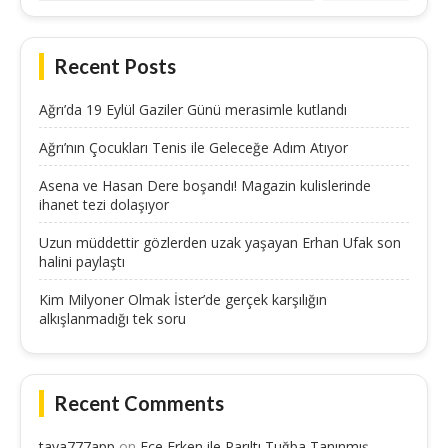
Recent Posts
Ağrı’da 19 Eylül Gaziler Günü merasimle kutlandı
Ağrı’nın Çocukları Tenis ile Geleceğe Adım Atıyor
Asena ve Hasan Dere boşandı! Magazin kulislerinde
ihanet tezi dolaşıyor
Uzun müddettir gözlerden uzak yaşayan Erhan Ufak son
halini paylaştı
Kim Milyoner Olmak İster’de gerçek karşılığın
alkışlanmadığı tek soru
Recent Comments
taya777app
on
Ece Erken ile Parıltı Tuğba Tanınmış