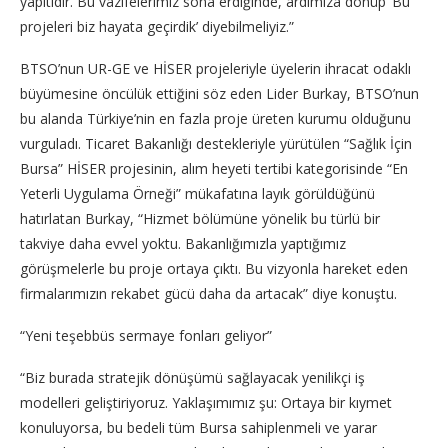
yapıtıdır. Bu vazifelerimiz sona erdiğinde, ardımıza dönüp ‘Bu
projeleri biz hayata geçirdik’ diyebilmeliyiz.”
BTSO’nun UR-GE ve HİSER projeleriyle üyelerin ihracat odaklı
büyümesine öncülük ettiğini söz eden Lider Burkay, BTSO’nun
bu alanda Türkiye’nin en fazla proje üreten kurumu olduğunu
vurguladı. Ticaret Bakanlığı destekleriyle yürütülen “Sağlık İçin
Bursa” HİSER projesinin, alım heyeti tertibi kategorisinde “En
Yeterli Uygulama Örneği” mükafatına layık görüldüğünü
hatırlatan Burkay, “Hizmet bölümüne yönelik bu türlü bir
takviye daha evvel yoktu. Bakanlığımızla yaptığımız
görüşmelerle bu proje ortaya çıktı. Bu vizyonla hareket eden
firmalarımızın rekabet gücü daha da artacak” diye konuştu.
“Yeni teşebbüs sermaye fonları geliyor”
“Biz burada stratejik dönüşümü sağlayacak yenilikçi iş
modelleri geliştiriyoruz. Yaklaşımımız şu: Ortaya bir kıymet
konuluyorsa, bu bedeli tüm Bursa sahiplenmeli ve yarar