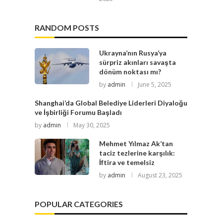
RANDOM POSTS
Ukrayna’nın Rusya’ya
sürpriz akınları savaşta
dönüm noktası mı?
by
admin
June 5, 2025
Shanghai’da Global Belediye Liderleri Diyaloğu
ve İşbirliği Forumu Başladı
by
admin
May 30, 2025
Mehmet Yılmaz Ak’tan
taciz tezlerine karşılık:
İftira ve temelsiz
by
admin
August 23, 2025
POPULAR CATEGORIES