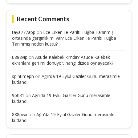
Recent Comments
taya777app
on
Ece Erken ile Parıltı Tuğba Tanınmış
ortasında gerginlik mi var? Ece Erken ile Parıltı Tuğba
Tanınmış neden küstü?
u888vip
on
Asude Kalebek kimdir? Asude Kalebek
ekranlara geri mi dönüyor, hangi dizide oynayacak?
spintimeph
on
Ağrı’da 19 Eylül Gaziler Günü merasimle
kutlandı
9ph31
on
Ağrı’da 19 Eylül Gaziler Günü merasimle
kutlandı
888pwin
on
Ağrı’da 19 Eylül Gaziler Günü merasimle
kutlandı