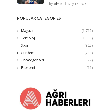
by
admin
May 18, 2025
POPULAR CATEGORIES
Magazin
(1,769)
Teknoloji
(1,390)
Spor
(923)
Gündem
(288)
Uncategorized
(22)
Ekonomi
(16)