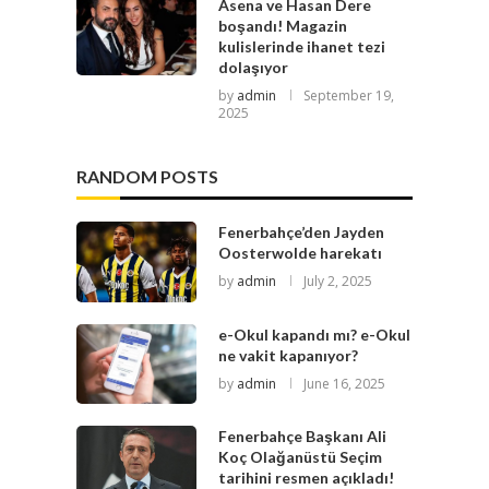
Asena ve Hasan Dere
boşandı! Magazin
kulislerinde ihanet tezi
dolaşıyor
by
admin
September 19,
2025
RANDOM POSTS
Fenerbahçe’den Jayden
Oosterwolde harekatı
by
admin
July 2, 2025
e-Okul kapandı mı? e-Okul
ne vakit kapanıyor?
by
admin
June 16, 2025
Fenerbahçe Başkanı Ali
Koç Olağanüstü Seçim
tarihini resmen açıkladı!