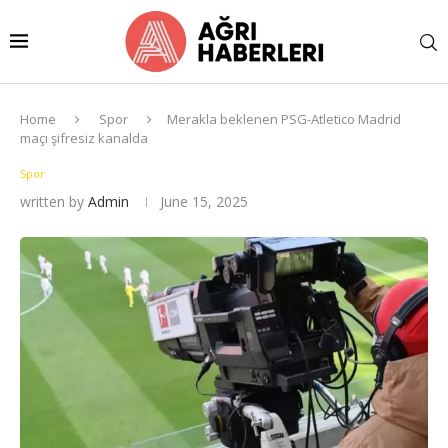
Home
Spor
Merakla beklenen PSG-Atletico Madrid
maçı şifresiz kanalda
Spor
written by
Admin
June 15, 2025