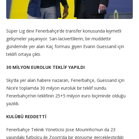
Süper Lig devi Fenerbahçe’de transfer konusunda kıymetli
gelişmeler yaşanıyor. Sarı-lacivertlilerin, bir müddettir
gündemde yer alan Kaç forması giyen Evann Guessand için
teklifi ortaya çıktı.
30 MİLYON EUROLUK TEKLİF YAPILDI
Sky’da yer alan habere nazaran, Fenerbahçe, Guessand için
Nice’e toplamda 30 milyon euroluk bir teklif sundu.
Fenerbahçe’nin teklifinin 25+5 milyon euro biçiminde olduğu
yazıldı.
KULÜBÜ REDDETTİ
Fenerbahçe Teknik Yöneticisi Jose Mourinho’nun da 23
yaşındaki futbolcu ile Zoom’da bir görüşme gerçekleştirdiği