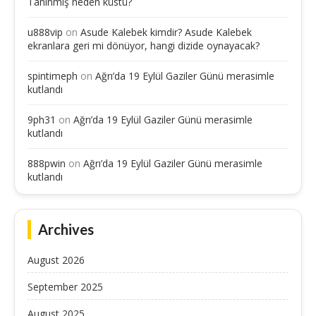
Tanınmış neden küstü?
u888vip
on
Asude Kalebek kimdir? Asude Kalebek
ekranlara geri mi dönüyor, hangi dizide oynayacak?
spintimeph
on
Ağrı’da 19 Eylül Gaziler Günü merasimle
kutlandı
9ph31
on
Ağrı’da 19 Eylül Gaziler Günü merasimle
kutlandı
888pwin
on
Ağrı’da 19 Eylül Gaziler Günü merasimle
kutlandı
Archives
August 2026
September 2025
August 2025