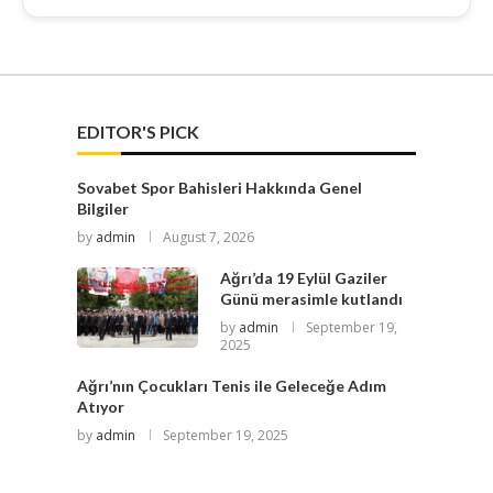
EDITOR'S PICK
Sovabet Spor Bahisleri Hakkında Genel
Bilgiler
by
admin
August 7, 2026
Ağrı’da 19 Eylül Gaziler
Günü merasimle kutlandı
by
admin
September 19,
2025
Ağrı’nın Çocukları Tenis ile Geleceğe Adım
Atıyor
by
admin
September 19, 2025