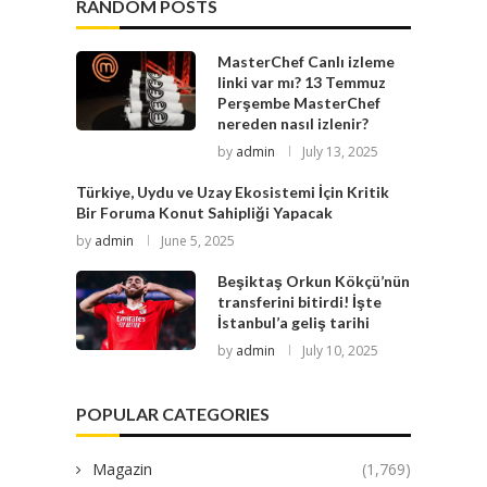
RANDOM POSTS
MasterChef Canlı izleme
linki var mı? 13 Temmuz
Perşembe MasterChef
nereden nasıl izlenir?
by
admin
July 13, 2025
Türkiye, Uydu ve Uzay Ekosistemi İçin Kritik
Bir Foruma Konut Sahipliği Yapacak
by
admin
June 5, 2025
Beşiktaş Orkun Kökçü’nün
transferini bitirdi! İşte
İstanbul’a geliş tarihi
by
admin
July 10, 2025
POPULAR CATEGORIES
Magazin
(1,769)