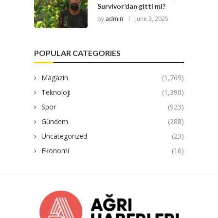
Survivor’dan gitti mi?
by
admin
June 3, 2025
POPULAR CATEGORIES
Magazin
(1,769)
Teknoloji
(1,390)
Spor
(923)
Gündem
(288)
Uncategorized
(23)
Ekonomi
(16)