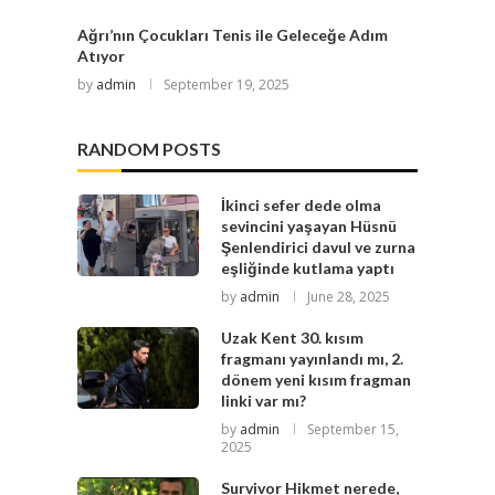
Ağrı’nın Çocukları Tenis ile Geleceğe Adım
Atıyor
by
admin
September 19, 2025
RANDOM POSTS
İkinci sefer dede olma
sevincini yaşayan Hüsnü
Şenlendirici davul ve zurna
eşliğinde kutlama yaptı
by
admin
June 28, 2025
Uzak Kent 30. kısım
fragmanı yayınlandı mı, 2.
dönem yeni kısım fragman
linki var mı?
by
admin
September 15,
2025
Survivor Hikmet nerede,