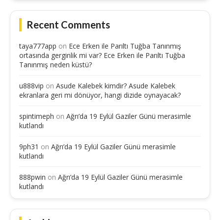
Recent Comments
taya777app
on
Ece Erken ile Parıltı Tuğba Tanınmış
ortasında gerginlik mi var? Ece Erken ile Parıltı Tuğba
Tanınmış neden küstü?
u888vip
on
Asude Kalebek kimdir? Asude Kalebek
ekranlara geri mi dönüyor, hangi dizide oynayacak?
spintimeph
on
Ağrı’da 19 Eylül Gaziler Günü merasimle
kutlandı
9ph31
on
Ağrı’da 19 Eylül Gaziler Günü merasimle
kutlandı
888pwin
on
Ağrı’da 19 Eylül Gaziler Günü merasimle
kutlandı