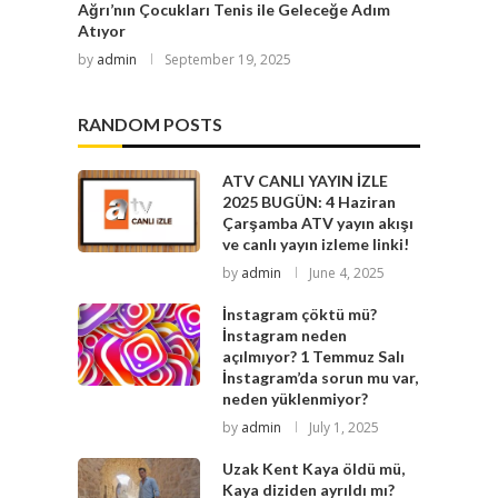
Ağrı’nın Çocukları Tenis ile Geleceğe Adım
Atıyor
by
admin
September 19, 2025
RANDOM POSTS
ATV CANLI YAYIN İZLE
2025 BUGÜN: 4 Haziran
Çarşamba ATV yayın akışı
ve canlı yayın izleme linki!
by
admin
June 4, 2025
İnstagram çöktü mü?
İnstagram neden
açılmıyor? 1 Temmuz Salı
İnstagram’da sorun mu var,
neden yüklenmiyor?
by
admin
July 1, 2025
Uzak Kent Kaya öldü mü,
Kaya diziden ayrıldı mı?