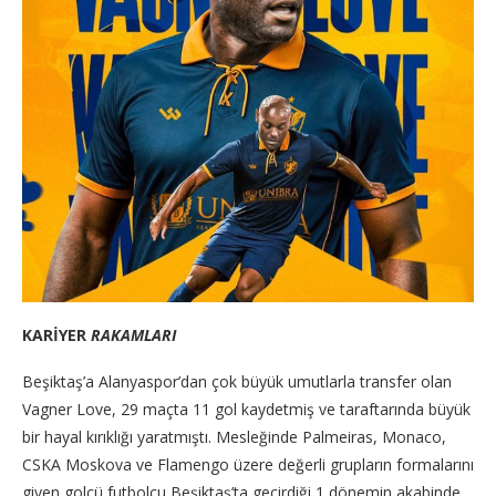
KARİYER
RAKAMLARI
Beşiktaş’a Alanyaspor’dan çok büyük umutlarla transfer olan
Vagner Love, 29 maçta 11 gol kaydetmiş ve taraftarında büyük
bir hayal kırıklığı yaratmıştı. Mesleğinde Palmeiras, Monaco,
CSKA Moskova ve Flamengo üzere değerli grupların formalarını
giyen golcü futbolcu Beşiktaş’ta geçirdiği 1 dönemin akabinde