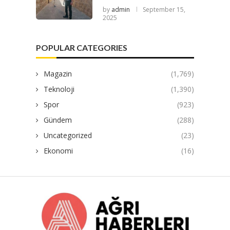
by
admin
September 15,
2025
POPULAR CATEGORIES
Magazin
(1,769)
Teknoloji
(1,390)
Spor
(923)
Gündem
(288)
Uncategorized
(23)
Ekonomi
(16)