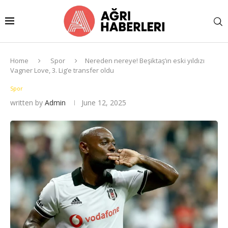
Home
Spor
Nereden nereye! Beşiktaş’ın eski yıldızı
Vagner Love, 3. Lig’e transfer oldu
Spor
written by
Admin
June 12, 2025