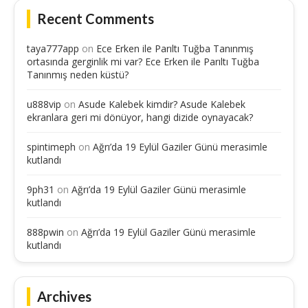
Recent Comments
taya777app
on
Ece Erken ile Parıltı Tuğba Tanınmış
ortasında gerginlik mi var? Ece Erken ile Parıltı Tuğba
Tanınmış neden küstü?
u888vip
on
Asude Kalebek kimdir? Asude Kalebek
ekranlara geri mi dönüyor, hangi dizide oynayacak?
spintimeph
on
Ağrı’da 19 Eylül Gaziler Günü merasimle
kutlandı
9ph31
on
Ağrı’da 19 Eylül Gaziler Günü merasimle
kutlandı
888pwin
on
Ağrı’da 19 Eylül Gaziler Günü merasimle
kutlandı
Archives