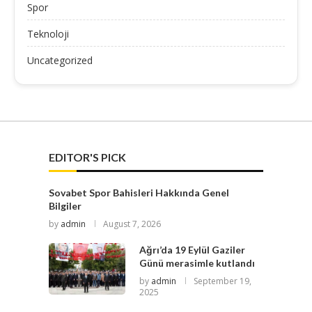
Spor
Teknoloji
Uncategorized
EDITOR'S PICK
Sovabet Spor Bahisleri Hakkında Genel
Bilgiler
by
admin
August 7, 2026
Ağrı’da 19 Eylül Gaziler
Günü merasimle kutlandı
by
admin
September 19,
2025