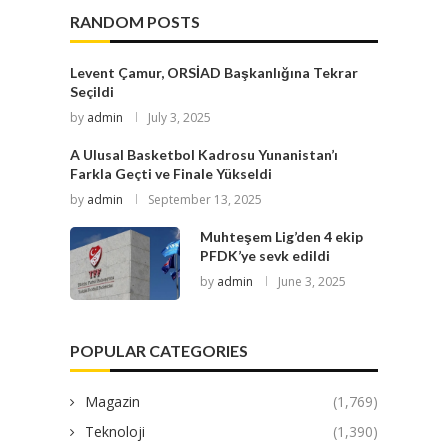
RANDOM POSTS
Levent Çamur, ORSİAD Başkanlığına Tekrar
Seçildi
by
admin
July 3, 2025
A Ulusal Basketbol Kadrosu Yunanistan’ı
Farkla Geçti ve Finale Yükseldi
by
admin
September 13, 2025
Muhteşem Lig’den 4 ekip
PFDK’ye sevk edildi
by
admin
June 3, 2025
POPULAR CATEGORIES
Magazin
(1,769)
Teknoloji
(1,390)