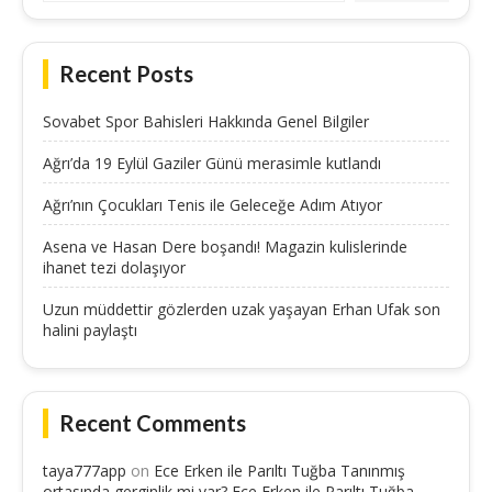
Recent Posts
Sovabet Spor Bahisleri Hakkında Genel Bilgiler
Ağrı’da 19 Eylül Gaziler Günü merasimle kutlandı
Ağrı’nın Çocukları Tenis ile Geleceğe Adım Atıyor
Asena ve Hasan Dere boşandı! Magazin kulislerinde
ihanet tezi dolaşıyor
Uzun müddettir gözlerden uzak yaşayan Erhan Ufak son
halini paylaştı
Recent Comments
taya777app
on
Ece Erken ile Parıltı Tuğba Tanınmış
ortasında gerginlik mi var? Ece Erken ile Parıltı Tuğba