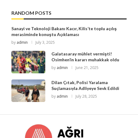
RANDOM POSTS
Sanayi ve Teknoloji Bakanı Kacır, Kilis’te toplu açılış
merasiminde konuştu Açıklaması
by
admin
July 3, 2025
Galatasaray mühlet vermişti!
Osimhen’in kararı muhakkak oldu
by
admin
June 21, 2025
Dilan Çıtak, Polisi Yaralama
Suçlamasıyla Adliyeye Sevk Edildi
by
admin
July 28, 2025