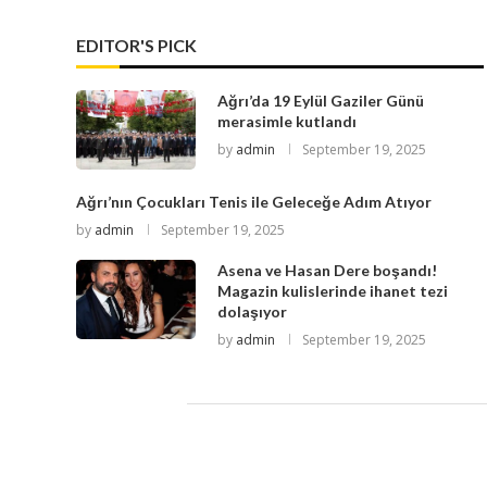
EDITOR'S PICK
Ağrı’da 19 Eylül Gaziler Günü
merasimle kutlandı
by
admin
September 19, 2025
Ağrı’nın Çocukları Tenis ile Geleceğe Adım Atıyor
by
admin
September 19, 2025
Asena ve Hasan Dere boşandı!
Magazin kulislerinde ihanet tezi
dolaşıyor
by
admin
September 19, 2025