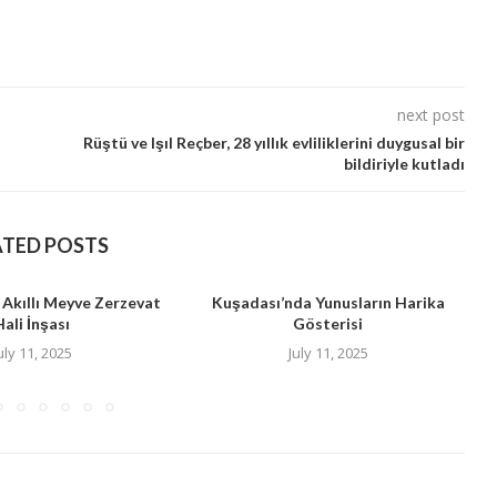
next post
Rüştü ve Işıl Reçber, 28 yıllık evliliklerini duygusal bir
bildiriyle kutladı
ATED POSTS
 Akıllı Meyve Zerzevat
Kuşadası’nda Yunusların Harika
Hali İnşası
Gösterisi
B
uly 11, 2025
July 11, 2025