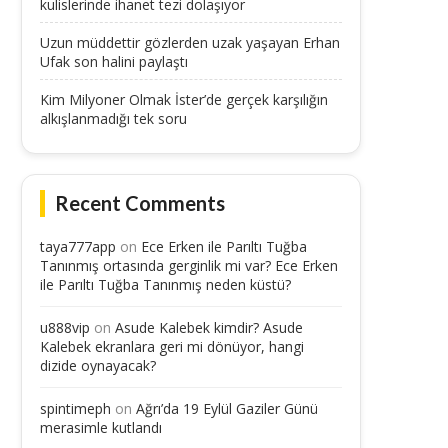
kulislerinde ihanet tezi dolaşıyor
Uzun müddettir gözlerden uzak yaşayan Erhan
Ufak son halini paylaştı
Kim Milyoner Olmak İster’de gerçek karşılığın
alkışlanmadığı tek soru
Recent Comments
taya777app
on
Ece Erken ile Parıltı Tuğba
Tanınmış ortasında gerginlik mi var? Ece Erken
ile Parıltı Tuğba Tanınmış neden küstü?
u888vip
on
Asude Kalebek kimdir? Asude
Kalebek ekranlara geri mi dönüyor, hangi
dizide oynayacak?
spintimeph
on
Ağrı’da 19 Eylül Gaziler Günü
merasimle kutlandı