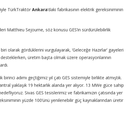
siyle TürkTraktör
Ankara
‘daki fabrikasının elektrik gereksiniminin
eri Matthieu Sejourne, söz konusu GES’in sürdürülebilirlik
 biri olarak gördüklerini vurgulayarak, ‘Geleceğe Hazırlar’ gayeleri
ni desteklerken, üretim başta olmak üzere operasyonlarının
ardı.
birinci adımı geçtiğimiz yıl çatı GES sistemiyle birlikte atmıştık.
santral yaklaşık 19 hektarlık alanda yer alıyor. 13 MWe güce sahip
edefliyoruz. Sivas GES tesislerimiz ve fabrikamızın çatısında yer
eksiniminin yüzde 100’ünü yenilenebilir güç kaynaklarından üretir