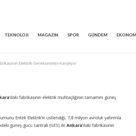
TEKNOLOJI
MAGAZIN
SPOR
GÜNDEM
EKONOM
ikasının Elektrik Gereksinimini Karşılıyor
kara
‘daki fabrikasının elektrik muhtaçlığının tamamını güneş
munu Entek Elektrik’in üstlendiği, 7,8 milyon avroluk yatırımla
deki güneş gücü santrali (GES) ile
Ankara
‘daki fabrikasının