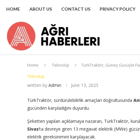
HOME
ABOUT US
CONTACT US
PRIVACY POLICY
Home
Teknoloji
TürkTraktör, Güneş Gücüyle Fabr
Teknoloji
written by
Admin
June 13, 2025
TürkTraktör, sürdürülebilirlik amaçları doğrultusunda
An
gücünden karşıladığını duyurdu.
Şirketten yapılan açıklamaya nazaran, TürkTraktör, kurulu
Sivas
‘ta devreye giren 13 megavat elektrik (MWe) gücün
elektrik gereksinimini karşılayacak.