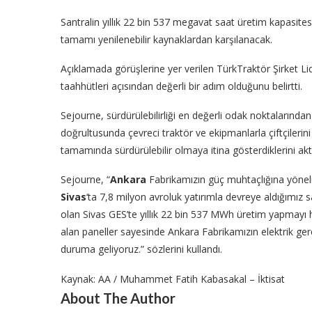
Santralin yıllık 22 bin 537 megavat saat üretim kapasite
tamamı yenilenebilir kaynaklardan karşılanacak.
Açıklamada görüşlerine yer verilen TürkTraktör Şirket Lid
taahhütleri açısından değerli bir adım olduğunu belirtti.
Sejourne, sürdürülebilirliği en değerli odak noktalarından
doğrultusunda çevreci traktör ve ekipmanlarla çiftçileri
tamamında sürdürülebilir olmaya itina gösterdiklerini akt
Sejourne, “
Ankara
Fabrikamızın güç muhtaçlığına yönelik 
Sivas
‘ta 7,8 milyon avroluk yatırımla devreye aldığımız 
olan Sivas GES’te yıllık 22 bin 537 MWh üretim yapmayı h
alan paneller sayesinde Ankara Fabrikamızın elektrik ger
duruma geliyoruz.” sözlerini kullandı.
Kaynak: AA / Muhammet Fatih Kabasakal – İktisat
About The Author