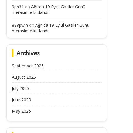
9ph31
on
Ağrı’da 19 Eylül Gaziler Günü
merasimle kutlandı
888pwin
on
Ağrı’da 19 Eylül Gaziler Günü
merasimle kutlandı
Archives
September 2025
August 2025
Dışişleri Bakanı Fidan, Malezya’da
Dışişleri Bakanı Fidan: “(
ernama TV’nin sorularını yanıtladı...
Omuz omuza hareket etme
July 2025
July 11, 2025
July 11, 2025
June 2025
May 2025