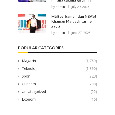
mi, ana takıma girdi mi?
by
admin
July 29, 2025
Mülteci kampından NBA’e!
Khaman Maluach tarihe
geçti
by
admin
June 27, 2025
POPULAR CATEGORIES
Magazin
(1,769)
Teknoloji
(1,390)
Spor
(923)
Gündem
(288)
Uncategorized
(22)
Ekonomi
(16)