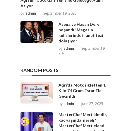
Ağrı’nın Çocukları Tenis ile Geleceğe Adım
Atıyor
by
admin
September 19, 2025
Asena ve Hasan Dere
boşandı! Magazin
kulislerinde ihanet tezi
dolaşıyor
by
admin
September 19,
2025
RANDOM POSTS
Ağrı’da Motosikletten 1
Kilo 74 Gram Esrar Ele
Geçirildi
by
admin
June 27, 2025
MasterChef Mert kimdir,
kaç yaşında, nereli?
MasterChef Mert elendi