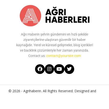
Ağrı Haberin şehrin gündemini en hızlı şekilde
ziyaretçilerine ulaştıran güvenilir bir haber
kaynağıdır. Yerel ve küresel gelişmeler, blog içerikleri
ve backlink çözümleriyle her zaman yanınızda.
Contact us:
contact@yoursite.com
© 2026 - Agrihaberin. All Rights Reserved. Designed and
Developed by
Agrihaberin
Home
About Us
Contact Us
Privacy Policy