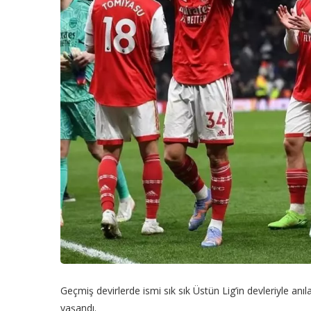
Geçmiş devirlerde ismi sık sık Üstün Lig’in devleriyle anı
yaşandı.