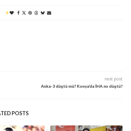
0
next post
ş
Anka-3 düştü mü? Konya’da İHA mı düştü?
ATED POSTS