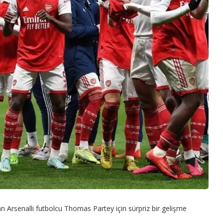
lan Arsenalli futbolcu Thomas Partey için sürpriz bir gelişme