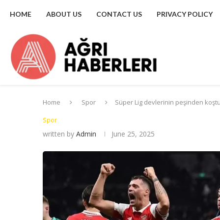
HOME
ABOUT US
CONTACT US
PRIVACY POLICY
Home
Spor
Süper Lig devlerinin peşinden koştu
Spor
written by
Admin
June 25, 2025