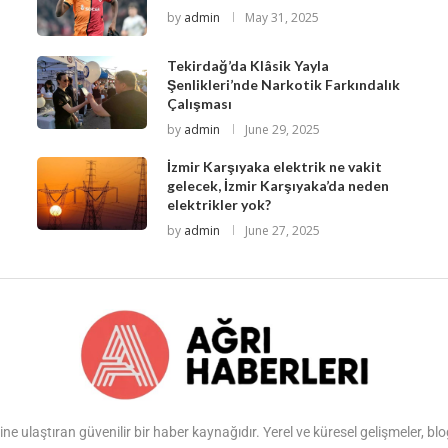
by
admin
May 31, 2025
Tekirdağ’da Klâsik Yayla
Şenlikleri’nde Narkotik Farkındalık
Çalışması
by
admin
June 29, 2025
İzmir Karşıyaka elektrik ne vakit
gelecek, İzmir Karşıyaka’da neden
elektrikler yok?
by
admin
June 27, 2025
ine ulaştıran güvenilir bir haber kaynağıdır. Yerel ve küresel gelişmeler, b