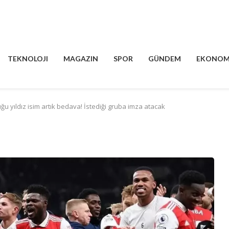
TEKNOLOJI
MAGAZIN
SPOR
GÜNDEM
EKONOM
ğu yıldız isim artık bedava! İstediği gruba imza atacak