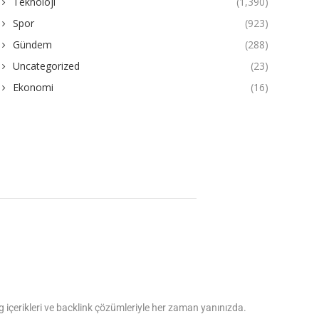
Teknoloji
(1,390)
Spor
(923)
Gündem
(288)
Uncategorized
(23)
Ekonomi
(16)
log içerikleri ve backlink çözümleriyle her zaman yanınızda.