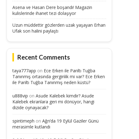
Asena ve Hasan Dere boşandı! Magazin
kulislerinde ihanet tezi dolaşıyor
Uzun müddettir gözlerden uzak yaşayan Erhan
Ufak son halini paylaştı
Recent Comments
taya777app
on
Ece Erken ile Parıltı Tuğba
Tanınmış ortasında gerginlik mi var? Ece Erken
ile Parıltı Tuğba Tanınmış neden küstü?
u888vip
on
Asude Kalebek kimdir? Asude
Kalebek ekranlara geri mi dönüyor, hangi
dizide oynayacak?
spintimeph
on
Ağrı’da 19 Eylül Gaziler Günü
merasimle kutlandı