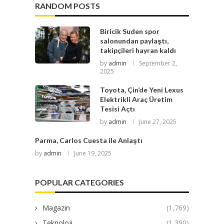
RANDOM POSTS
Biricik Suden spor
salonundan paylaştı,
takipçileri hayran kaldı
by
admin
September 2,
2025
Toyota, Çin’de Yeni Lexus
Elektrikli Araç Üretim
Tesisi Açtı
by
admin
June 27, 2025
Parma, Carlos Cuesta ile Anlaştı
by
admin
June 19, 2025
POPULAR CATEGORIES
Magazin
(1,769)
Teknoloji
(1,390)