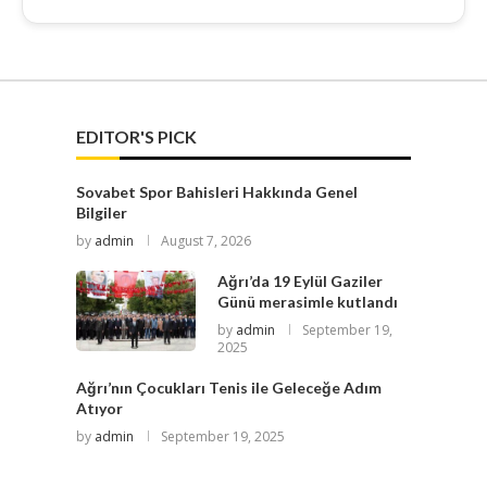
EDITOR'S PICK
Sovabet Spor Bahisleri Hakkında Genel
Bilgiler
by
admin
August 7, 2026
Ağrı’da 19 Eylül Gaziler
Günü merasimle kutlandı
by
admin
September 19,
2025
Ağrı’nın Çocukları Tenis ile Geleceğe Adım
Atıyor
by
admin
September 19, 2025