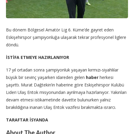
Bu dönem Bölgesel Amatör Lig 6. Küme’de gayret eden
Eskişehirspor şampiyonluğa ulaşarak tekrar profesyonel liglere
döndü.
İSTİFA ETMEYE HAZIRLANIYOR
17 yıl ortadan sonra şampiyonluk yaşayan kırmızı-siyahlılar
büyük bir sevinç yaşarken idareden gelen
haber
herkesi
şaşırttı. Murat Dağtekin’in haberine göre Eskişehirspor Kulübü
Lideri Ulaş Entok misyonundan ayrılmaya hazırlanıyor. Yakınları
devam etmesi istikametinde davette bulunurken yalnız
bırakıldığına inanan Ulaş Entok vazifesi bırakmakta ısrarcı.
TARAFTAR İSYANDA
About The Author