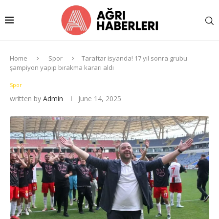
Home
Spor
Taraftar isyanda! 17 yıl sonra grubu
şampiyon yapıp bırakma kararı aldı
Spor
written by
Admin
June 14, 2025