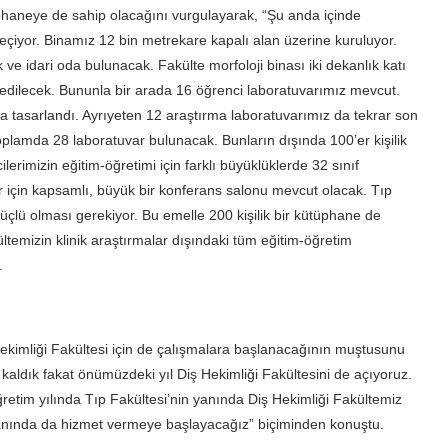
tüphaneye de sahip olacağını vurgulayarak, “Şu anda içinde
eçiyor. Binamız 12 bin metrekare kapalı alan üzerine kuruluyor.
ve idari oda bulunacak. Fakülte morfoloji binası iki dekanlık katı
 edilecek. Bununla bir arada 16 öğrenci laboratuvarımız mevcut.
 tasarlandı. Ayrıyeten 12 araştırma laboratuvarımız da tekrar son
toplamda 28 laboratuvar bulunacak. Bunların dışında 100’er kişilik
lerimizin eğitim-öğretimi için farklı büyüklüklerde 32 sınıf
r için kapsamlı, büyük bir konferans salonu mevcut olacak. Tıp
çlü olması gerekiyor. Bu emelle 200 kişilik bir kütüphane de
ltemizin klinik araştırmalar dışındaki tüm eğitim-öğretim
.
kimliği Fakültesi için de çalışmalara başlanacağının muştusunu
 kaldık fakat önümüzdeki yıl Diş Hekimliği Fakültesini de açıyoruz.
etim yılında Tıp Fakültesi’nin yanında Diş Hekimliği Fakültemiz
 alanında da hizmet vermeye başlayacağız” biçiminden konuştu.