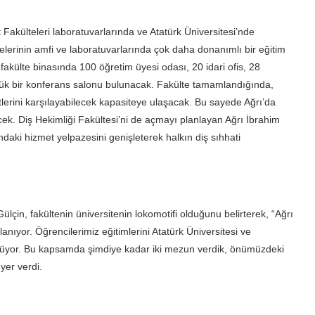
 Fakülteleri laboratuvarlarında ve Atatürk Üniversitesi’nde
elerinin amfi ve laboratuvarlarında çok daha donanımlı bir eğitim
fakülte binasında 100 öğretim üyesi odası, 20 idari ofis, 28
büyük bir konferans salonu bulunacak. Fakülte tamamlandığında,
etlerini karşılayabilecek kapasiteye ulaşacak. Bu sayede Ağrı’da
cek. Diş Hekimliği Fakültesi’ni de açmayı planlayan Ağrı İbrahim
ndaki hizmet yelpazesini genişleterek halkın diş sıhhati
ülçin, fakültenin üniversitenin lokomotifi olduğunu belirterek, “Ağrı
ıyor. Öğrencilerimiz eğitimlerini Atatürk Üniversitesi ve
ürüyor. Bu kapsamda şimdiye kadar iki mezun verdik, önümüzdeki
yer verdi.