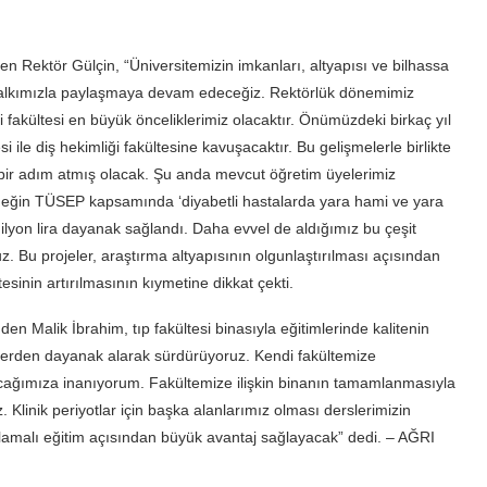
en Rektör Gülçin, “Üniversitemizin imkanları, altyapısı ve bilhassa
i halkımızla paylaşmaya devam edeceğiz. Rektörlük dönemimiz
i fakültesi en büyük önceliklerimiz olacaktır. Önümüzdeki birkaç yıl
 ile diş hekimliği fakültesine kavuşacaktır. Bu gelişmelerle birlikte
 bir adım atmış olacak. Şu anda mevcut öğretim üyelerimiz
rneğin TÜSEP kapsamında ‘diyabetli hastalarda yara hami ve yara
milyon lira dayanak sağlandı. Daha evvel de aldığımız bu çeşit
 Bu projeler, araştırma altyapısının olgunlaştırılması açısından
sinin artırılmasının kıymetine dikkat çekti.
en Malik İbrahim, tıp fakültesi binasıyla eğitimlerinde kalitenin
elerden dayanak alarak sürdürüyoruz. Kendi fakültemize
acağımıza inanıyorum. Fakültemize ilişkin binanın tamamlanmasıyla
. Klinik periyotlar için başka alanlarımız olması derslerimizin
gulamalı eğitim açısından büyük avantaj sağlayacak” dedi. – AĞRI