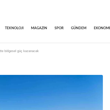
TEKNOLOJI
MAGAZIN
SPOR
GÜNDEM
EKONOM
atte bölgesel güç kazanacak