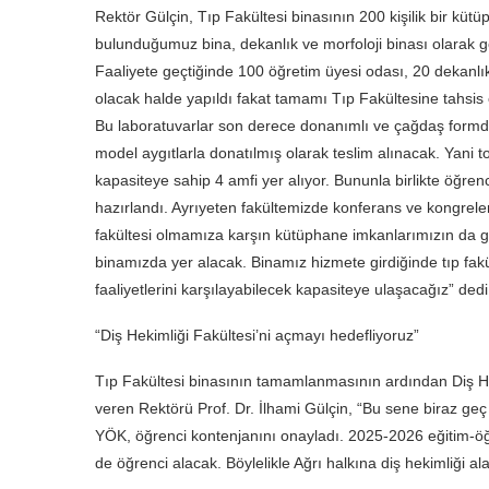
Rektör Gülçin, Tıp Fakültesi binasının 200 kişilik bir kü
bulunduğumuz bina, dekanlık ve morfoloji binası olarak g
Faaliyete geçtiğinde 100 öğretim üyesi odası, 20 dekanlık 
olacak halde yapıldı fakat tamamı Tıp Fakültesine tahsis
Bu laboratuvarlar son derece donanımlı ve çağdaş formda
model aygıtlarla donatılmış olarak teslim alınacak. Yani 
kapasiteye sahip 4 amfi yer alıyor. Bununla birlikte öğrenci
hazırlandı. Ayrıyeten fakültemizde konferans ve kongrele
fakültesi olmamıza karşın kütüphane imkanlarımızın da gü
binamızda yer alacak. Binamız hizmete girdiğinde tıp fakü
faaliyetlerini karşılayabilecek kapasiteye ulaşacağız” dedi
“Diş Hekimliği Fakültesi’ni açmayı hedefliyoruz”
Tıp Fakültesi binasının tamamlanmasının ardından Diş He
veren Rektörü Prof. Dr. İlhami Gülçin, “Bu sene biraz geç
YÖK, öğrenci kontenjanını onayladı. 2025-2026 eğitim-öğr
de öğrenci alacak. Böylelikle Ağrı halkına diş hekimliği