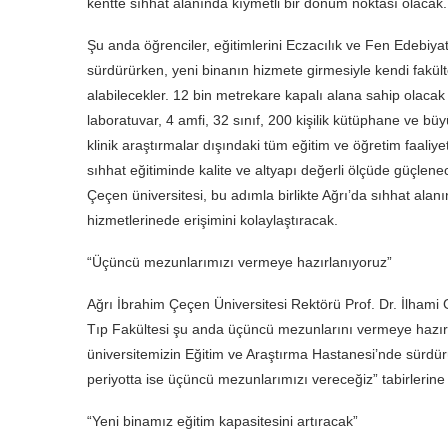
kentte sıhhat alanında kıymetli bir dönüm noktası olacak.
Şu anda öğrenciler, eğitimlerini Eczacılık ve Fen Edebiyat
sürdürürken, yeni binanın hizmete girmesiyle kendi fakült
alabilecekler. 12 bin metrekare kapalı alana sahip olacak 
laboratuvar, 4 amfi, 32 sınıf, 200 kişilik kütüphane ve 
klinik araştırmalar dışındaki tüm eğitim ve öğretim faaliy
sıhhat eğitiminde kalite ve altyapı değerli ölçüde güçlene
Çeçen üniversitesi, bu adımla birlikte Ağrı’da sıhhat alanı
hizmetlerinede erişimini kolaylaştıracak.
“Üçüncü mezunlarımızı vermeye hazırlanıyoruz”
Ağrı İbrahim Çeçen Üniversitesi Rektörü Prof. Dr. İlhami G
Tıp Fakültesi şu anda üçüncü mezunlarını vermeye hazırlan
üniversitemizin Eğitim ve Araştırma Hastanesi’nde sürd
periyotta ise üçüncü mezunlarımızı vereceğiz” tabirlerine 
“Yeni binamız eğitim kapasitesini artıracak”