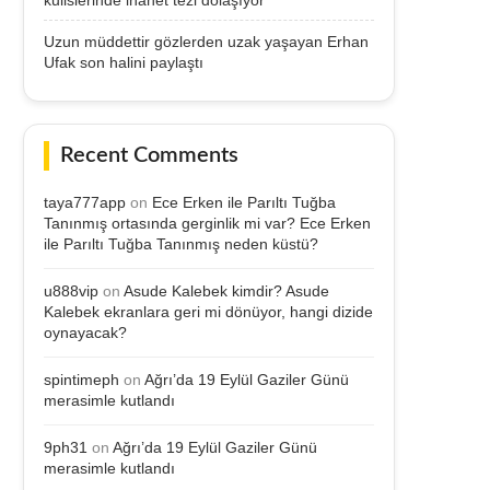
Uzun müddettir gözlerden uzak yaşayan Erhan
Ufak son halini paylaştı
Recent Comments
taya777app
on
Ece Erken ile Parıltı Tuğba
Tanınmış ortasında gerginlik mi var? Ece Erken
ile Parıltı Tuğba Tanınmış neden küstü?
u888vip
on
Asude Kalebek kimdir? Asude
Kalebek ekranlara geri mi dönüyor, hangi dizide
oynayacak?
spintimeph
on
Ağrı’da 19 Eylül Gaziler Günü
merasimle kutlandı
9ph31
on
Ağrı’da 19 Eylül Gaziler Günü
merasimle kutlandı