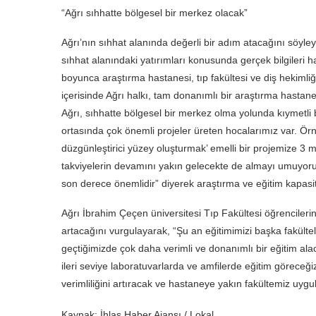
“Ağrı sıhhatte bölgesel bir merkez olacak”
Ağrı’nın sıhhat alanında değerli bir adım atacağını söyley
sıhhat alanındaki yatırımları konusunda gerçek bilgiler
boyunca araştırma hastanesi, tıp fakültesi ve diş hekimliğ
içerisinde Ağrı halkı, tam donanımlı bir araştırma hastanesi
Ağrı, sıhhatte bölgesel bir merkez olma yolunda kıymetli
ortasında çok önemli projeler üreten hocalarımız var. Ö
düzgünleştirici yüzey oluşturmak’ emelli bir projemize 3 
takviyelerin devamını yakın gelecekte de almayı umuyoruz.
son derece önemlidir” diyerek araştırma ve eğitim kapasite
Ağrı İbrahim Çeçen üniversitesi Tıp Fakültesi öğrencilerind
artacağını vurgulayarak, “Şu an eğitimimizi başka fakült
geçtiğimizde çok daha verimli ve donanımlı bir eğitim al
ileri seviye laboratuvarlarda ve amfilerde eğitim göreceğiz
verimliliğini artıracak ve hastaneye yakın fakültemiz uy
Kaynak: İhlas Haber Ajansı / Lokal