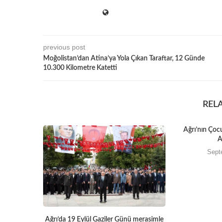
previous post
Moğolistan’dan Atina’ya Yola Çıkan Taraftar, 12 Günde
10.300 Kilometre Katetti
REL
Ağrı’nın Çocu
A
Sept
Ağrı’da 19 Eylül Gaziler Günü merasimle